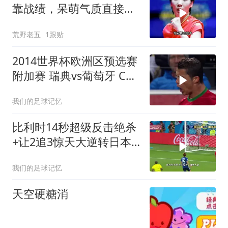
靠战绩，呆萌气质直接圈
粉无数
荒野老五
1跟贴
2014世界杯欧洲区预选赛
附加赛 瑞典vs葡萄牙 C罗
帽子戏法 伊布梅开二度
我们的足球记忆
比利时14秒超级反击绝杀
+让2追3惊天大逆转日本
2018世界杯1/8决赛
我们的足球记忆
天空硬糖消