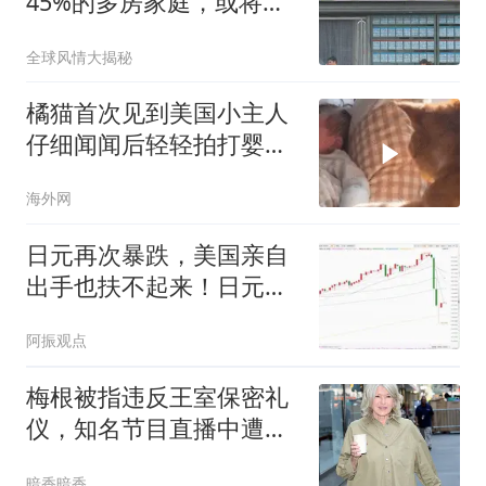
45%的多房家庭，或将迎
来“4大机遇”
全球风情大揭秘
橘猫首次见到美国小主人
仔细闻闻后轻轻拍打婴儿
小手
海外网
日元再次暴跌，美国亲自
出手也扶不起来！日元贬
值我们的机会在哪
阿振观点
梅根被指违反王室保密礼
仪，知名节目直播中遭主
持人羞辱性痛批
暗香暗香