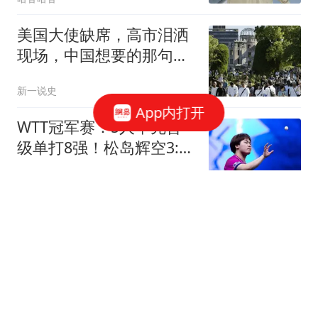
美国大使缺席，高市泪洒
现场，中国想要的那句
话，日本终于说出口
新一说史
App内打开
WTT冠军赛：5人率先晋
级单打8强！松岛辉空3:0
获胜，日本3人晋级
国乒二三事
两位奥斯卡影帝争演《黄
石》？前高管揭秘：凯文·
科斯特纳差点被杰夫·布里
灰度测试中
吉斯取代
美国大使缺席，高市泪洒