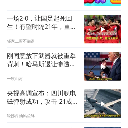
一场2-0，让国足起死回
生！有望时隔21年，重返
世界杯
邻家二蛋不靠谱
刚同意放下武器就被重拳
背刺！哈马斯退让惨遭以
军斩首，特朗普这记响亮
一饮山河
耳光有多疼？
央视高调宣布：四川舰电
磁弹射成功，攻击-21成美
舰队杀手
轻拂两袖风尘终