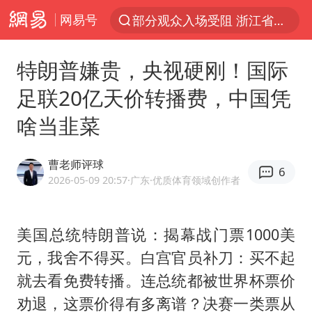
网易号
部分观众入场受阻 浙江省博物馆致歉
以“新”破局 首发经济点亮城市消费活力
特朗普嫌贵，央视硬刚！国际
U17国足三战全胜
足联20亿天价转播费，中国凭
秋天的第一杯奶茶安排上了吗
啥当韭菜
美股三大指数集体收跌 西数跌超13%
法国下周开始禁止未经同意的电话营销
曹老师评球
6
台风白海豚登陆地点更新
2026-05-09 20:57
·广东
·优质体育领域创作者
巡查组提问 工作人员偷用手机查答案
看守所辅警收受10万获刑1年
美国总统特朗普说：揭幕战门票1000美
元，我舍不得买。白宫官员补刀：买不起
国家气候中心：8月将有4轮高温过程，部分地区可达40℃～45℃
就去看免费转播。连总统都被世界杯票价
宇树科技 打新
劝退，这票价得有多离谱？决赛一类票从