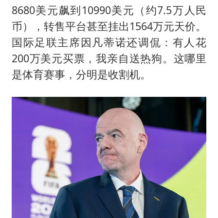
台风白海豚进入48小时警戒线
8680美元飙到10990美元（约7.5万人民
贵州轮胎子公司获美国退税8136万
币），转售平台甚至挂出1564万元天价。
郑国霖回应去景区上班被保安拦下
国际足联主席因凡蒂诺还调侃：有人花
曝韩足协曾为外籍裁判安排性招待
200万美元买票，我亲自送热狗。这哪里
是体育赛事，分明是收割机。
深圳地面沉降致车辆损坏系谣言
OpenAI免费版将升级为GPT-5.6 Luna
中方回应是否在太平洋海底开采稀土
奋进开新局 实干挑大梁