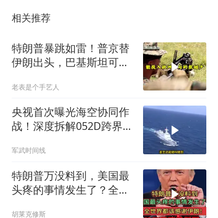
相关推荐
特朗普暴跳如雷！普京替
伊朗出头，巴基斯坦可能
上当
老表是个手艺人
央视首次曝光海空协同作
战！深度拆解052D跨界指
挥歼16，我军这套南海底
军武时间线
牌有多绝？
特朗普万没料到，美国最
头疼的事情发生了？全世
界都该感谢伊朗！
胡莱克修斯