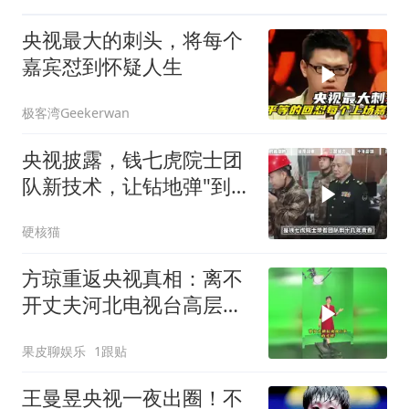
央视最大的刺头，将每个
嘉宾怼到怀疑人生
极客湾Geekerwan
央视披露，钱七虎院士团
队新技术，让钻地弹"到不
了就坏了"？
硬核猫
方琼重返央视真相：离不
开丈夫河北电视台高层的
身份！
果皮聊娱乐
1跟贴
王曼昱央视一夜出圈！不