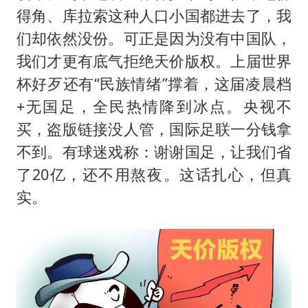
得角、库拉索这种人口小国都进去了，我
们却依然没份。可正是因为没有中国队，
我们才更有底气拒绝天价版权。上届世界
杯好歹还有“民族情绪”撑着，这届凌晨档
+无国足，全民热情降到冰点。央视不
买，盗版链接没人管，国际足联一分钱拿
不到。有球迷戏称：谢谢国足，让我们省
了20亿，还不用熬夜。这话扎心，但真
实。