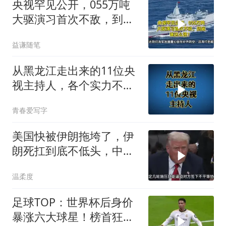
央视罕见公开，055万吨
大驱演习首次不敌，到底
谁这么强？
益谦随笔
从黑龙江走出来的11位央
视主持人，各个实力不
凡，你认识几个？
青春爱写字
美国快被伊朗拖垮了，伊
朗死扛到底不低头，中国
反而迎来新机遇？
温柔度
足球TOP：世界杯后身价
暴涨六大球星！榜首狂涨