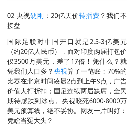
02 央视
硬刚
：20亿天价
转播费
？我们不
接盘
国际足联对中国开口就是2.5-3亿美元
（约20亿人民币），而对印度两届打包价
仅3500万美元，差了17倍！凭什么？就
凭我们人口多？
央视
算了一笔账：70%的
比赛在北京时间凌晨2点到上午9点，广告
价值大打折扣；国足连续两届缺席，全民
期待感跌到冰点。央视咬死6000-8000万
美元预算线，绝不妥协。网友一片叫好：
凭啥当冤大头？