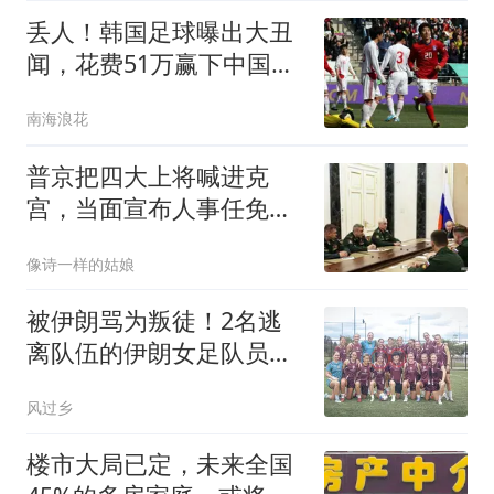
丢人！韩国足球曝出大丑
闻，花费51万赢下中国
队，洪明甫被调查
南海浪花
普京把四大上将喊进克
宫，当面宣布人事任免，
2人被就地解除兵权
像诗一样的姑娘
被伊朗骂为叛徒！2名逃
离队伍的伊朗女足队员获
澳洲国籍：很自豪
风过乡
楼市大局已定，未来全国