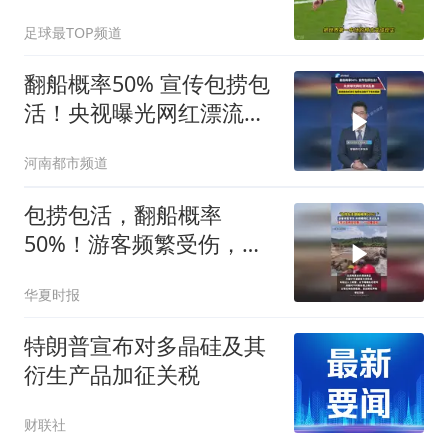
3500万！
足球最TOP频道
翻船概率50% 宣传包捞包
活！央视曝光网红漂流，
拒绝赌命式游乐 包捞包活
河南都市频道
救不了意外悲剧
包捞包活，翻船概率
50%！游客频繁受伤，央
视曝网红漂流乱象
华夏时报
特朗普宣布对多晶硅及其
衍生产品加征关税
财联社