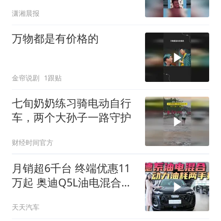
得司机降下窗户大喊
潇湘晨报
万物都是有价格的
金帘说剧
1跟贴
七旬奶奶练习骑电动自行
车，两个大孙子一路守护
财经时间官方
月销超6千台 终端优惠11
万起 奥迪Q5L油电混合版
更具性价比
天天汽车