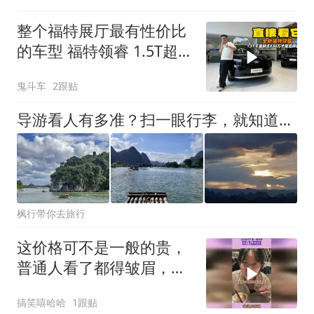
整个福特展厅最有性价比
的车型 福特领睿 1.5T超大
空间很值！
鬼斗车
2跟贴
导游看人有多准？扫一眼行李，就知道你是不是旅游老手
枫行带你去旅行
这价格可不是一般的贵，
普通人看了都得皱眉，有
钱人才敢随便消费
搞笑嘻哈哈
1跟贴