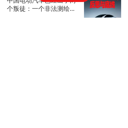
中国电动汽车已经出了两
个叛徒：一个非法测绘，
一个非法谈判
阿晪美食
我国儿科医生缺口高达10-
20万，韩杰医生事件后又
有很多儿科医生辞职导致
黯泉
多家医院关闭合并儿科...
20岁李嫣出席“天使基
金”活动，美到认不出，没
想到，王菲辛苦养大的女
她时尚丫
儿，竟给李亚鹏做了“嫁
衣”
被捕的17岁怀孕少女