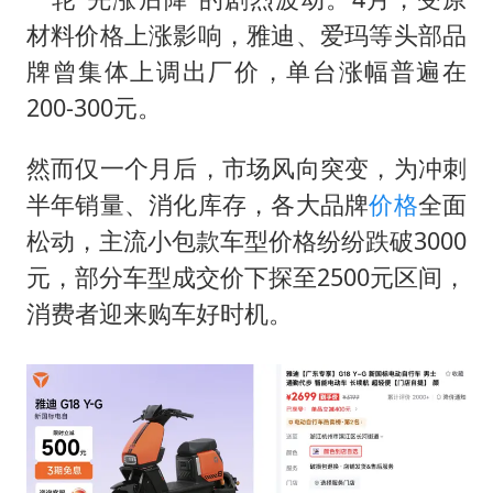
广东雷州通报特教老师招聘违规事件
材料价格上涨影响，雅迪、爱玛等头部品
两名乘客在飞机上因调节座椅起冲突
牌曾集体上调出厂价，单台涨幅普遍在
AI会终结印度“外包神话”吗
200-300元。
夯实基础开新局
然而仅一个月后，市场风向突变，为冲刺
半年销量、消化库存，各大品牌
价格
全面
松动，主流小包款车型价格纷纷跌破3000
元，部分车型成交价下探至2500元区间，
消费者迎来购车好时机。