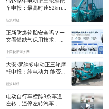
伟达铭牛电动正三轮摩托
车申报：最高时速52km
能否获市场青睐？
新浪财经
正新防爆轮胎安全吗？一
文看懂缺气保用技术、
AD-R9 RFT及多场景产品
中国轮胎商务网
布局
大安·罗纳多电动正三轮摩
托申报：纯电动力 能否抢
占短途市场？
新浪财经
电动自行车横跨3条车道
左转，逼停左转汽车，气