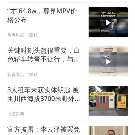
“才”64.8w，尊界MPV价
格公布
热点科技
1跟贴
关键时刻头盔很重要，白
色轿车转弯不让行，与电
动自行车相撞
新说看点
1跟贴
3人租车未获实体钥匙 被
困川西海拔3700米野外10
余小时
上游新闻
官方披露：李云泽被罢免