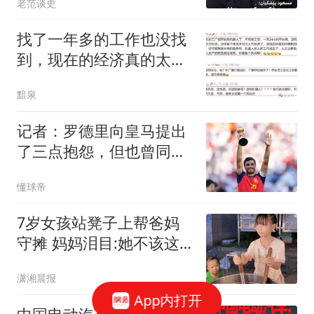
老范谈史
找了一年多的工作也没找
到，现在的经济真的太差
了，普通人都要被淘汰
黯泉
了！
记者：罗德里向皇马提出
了三点抱怨，但也曾同意
了皇马的协议
懂球帝
7岁女孩站凳子上帮爸妈
守摊 妈妈泪目:她不该这
么懂事
潇湘晨报
App内打开