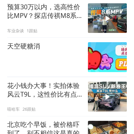
预算30万以内，选高性价
比MPV？探店传祺M8系
列
车业杂谈
1跟贴
天空硬糖消
花小钱办大事！实拍体验
风云T9L，这性价比有点
狠
嘻哈车
26跟贴
北京吃个早饭，被价格吓
到了，别不相信这是真的