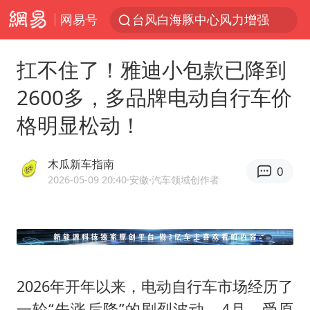
网易号
日本试射“战斧”导弹，国防部回应
曝韩国足协为外籍裁判员安排色情招待
扛不住了！雅迪小包款已降到
四川宜宾市高县4.9级地震致1人死亡
2600多，多品牌电动自行车价
向鹏0-3不敌张本智和
格明显松动！
百花奖开幕式
“新疆阿勒泰八月能滑雪”不实
木瓜新车指南
0
我国外贸延续良好增长态势
2026-05-09 20:40
·安徽
·汽车领域创作者
刘国正说向鹏打得很窝囊
陈幸同晋级WTT横滨冠军赛8强
国防部：坚决反制任何闹海挑衅图谋
2026年开年以来，电动自行车市场经历了
宇树科技中一签需缴款7.54万元
一轮“先涨后降”的剧烈波动。4月，受原