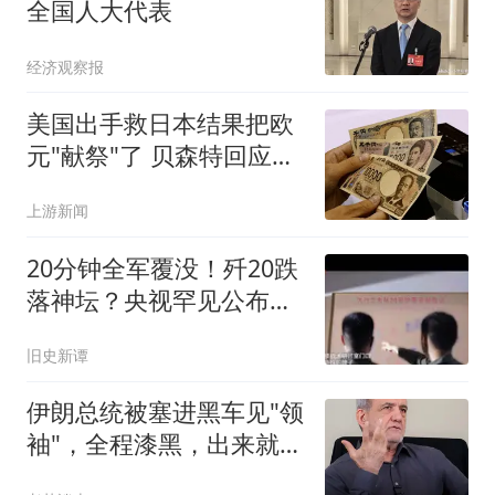
全国人大代表
经济观察报
美国出手救日本结果把欧
元"献祭"了 贝森特回应质
疑
上游新闻
20分钟全军覆没！歼20跌
落神坛？央视罕见公布，
军方终于说真话了
旧史新谭
伊朗总统被塞进黑车见"领
袖"，全程漆黑，出来就
问：那真是他吗