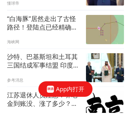
懂球帝
“白海豚”居然走出了古怪
路径！登陆点已经精确到
浙江舟山到福建福鼎！福
海峡网
建多地停航停运、景区关
闭、演出取消
沙特、巴基斯坦和土耳其
三国结成军事结盟 印度紧
张了
参考消息
App内打开
江苏退休人员注意！养老
金到账没、涨了多少？这
样查一目了然
李博世财经