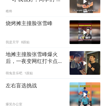
全网破防！
稚终
烧烤摊主撞脸张雪峰
我是天宇
8跟贴
地摊主撞脸张雪峰爆火
后，一夜变网红打卡点，
引发泼天流量和经济效益
萌兔音乐吧
1跟贴
左右盲选挑战
爆笑办公室