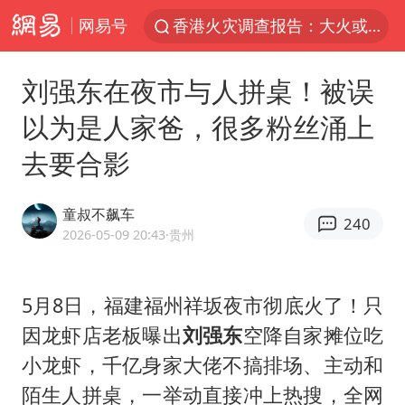
网易号
香港火灾调查报告：大火或由烟头引起
浙江台州《告全体市民书》
刘强东在夜市与人拼桌！被误
以媒：穆杰塔巴被紧急送医情况危急
以为是人家爸，很多粉丝涌上
多所高校取消艺考
去要合影
云南一地村民过火把节意外灼伤16人
名记：凯文·乐福有意加盟76人
童叔不飙车
240
泰国初中生饮弹自尽前开了26枪
2026-05-09 20:43
·贵州
22岁女生独闯南太行失联12天
用AI造出新病毒意味着什么
5月8日，福建福州祥坂夜市彻底火了！只
因龙虾店老板曝出
刘强东
空降自家摊位吃
今年第二强台风将带来多大影响
小龙虾，千亿身家大佬不搞排场、主动和
张本智和：零封向鹏不意外
陌生人拼桌，一举动直接冲上热搜，全网