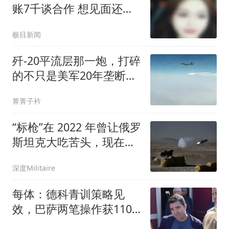
账7千谈合作 想见面还得
转5千
极目新闻
歼-20平流层那一炮，打碎
的不只是美军20年垄断，
美媒推演后沉默
菁菁子衿
“标枪”在 2022 年曾让俄罗
斯坦克大吃苦头，现在美
国为其配备了新的导引
深度Militaire
头，让它变得更好
每体：德科青训策略见
效，巴萨两笔操作获1100
万欧元