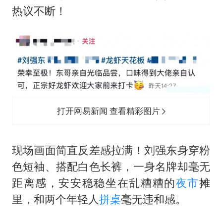
上半年国内居民出游人次34.63亿
热议不断！
浙江最强风雨时段已锁定
万岁山接盘烂尾恒大文旅城
多所幼师院校开设养老专业
刘伟任延安市委常委、市纪委书记
习近平心系体育强国建设
打开网易新闻 查看精彩图片
现场画面简直反差感拉满！刘强东身穿粉
色短袖、搭配白色长裤，一身名牌却毫无
距离感，安安稳稳坐在乱糟糟的
夜市
摊
里，和两个年轻人
拼桌
毫无违和感。