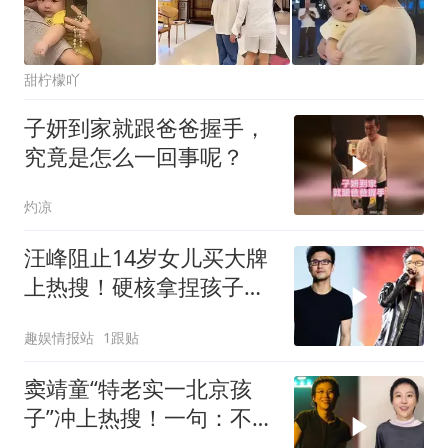
甜柠檬吖
子妍到家就跟爸爸握手，
究竟是怎么一回事呢？
灼凉
汪峰阻止14岁女儿买大牌
上热搜！硬核拿捏孩子消
费观，自曝身上衣服穿十
趣娱情报站
1跟贴
年、八成是网购
窦靖童“特老实一北京孩
子”冲上热搜！一句：不敢
尝试，怕奶奶打我！意外