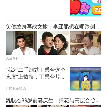
负债缠身再战文旅：李亚鹏想在哪跌倒在哪爬起，却又一次找错了路
大鱼简科
“我对二手烟就丁禹兮这个
态度”上热搜，丁禹兮片场
闻二手烟时下意识蹙眉、
江西都市现场
瘪嘴
魏骏杰39岁前妻庆生，捧花与高层合照站中间，离婚后年薪近五百万