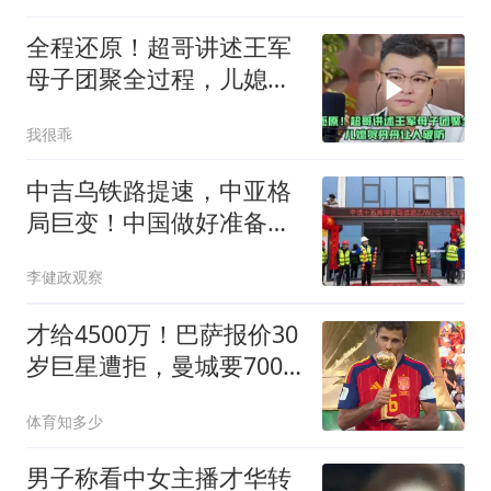
全程还原！超哥讲述王军
母子团聚全过程，儿媳贺
丹丹让人破防
我很乖
中吉乌铁路提速，中亚格
局巨变！中国做好准备，
吉乌两国打算拼了
李健政观察
才给4500万！巴萨报价30
岁巨星遭拒，曼城要7000
万，皇马还有转机
体育知多少
男子称看中女主播才华转