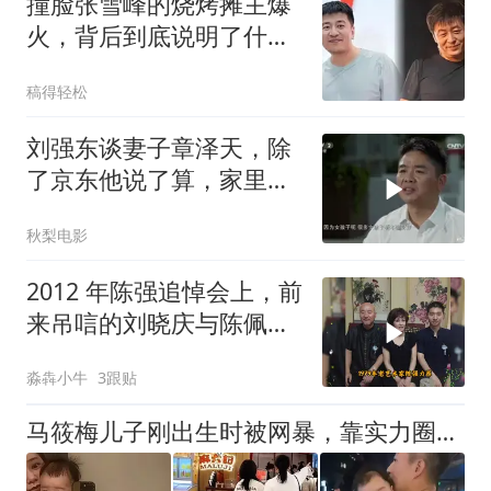
撞脸张雪峰的烧烤摊主爆
火，背后到底说明了什
么？
稿得轻松
刘强东谈妻子章泽天，除
了京东他说了算，家里都
是妻子说了算
秋梨电影
2012 年陈强追悼会上，前
来吊唁的刘晓庆与陈佩斯
父子的合影，场面伤感又
淼犇小牛
3跟贴
温情
马筱梅儿子刚出生时被网暴，靠实力圈粉舆论反转，小梅态度很通透