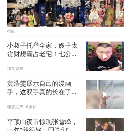
树娃
小叔子托举全家，嫂子太
贪财想霸占老宅！七公直
言太没良心
淺笑如夏
黄浩雯展示自己的漫画
手，这双手真的长在了所
有手控审美上
理想之声
6跟贴
平顶山夜市惊现张雪峰，
一句“我很好，同学们”，