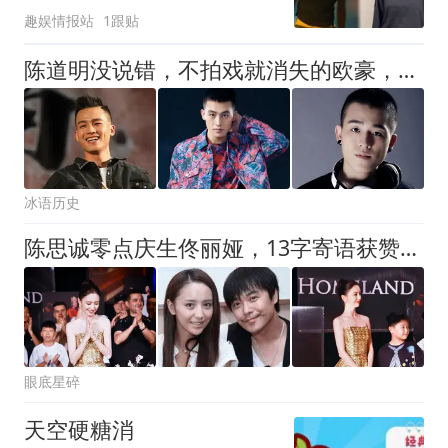
趣娱情报站
1跟贴
坐实北京大妞
陈道明没说错，不拍戏就消失的欧豪，早已走上男演员的另一条大道
冰语历史
陈思诚零点庆生佟丽娅，13字寄语获赞好前夫
眼底星碎
天空硬糖消