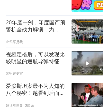
20年磨一剑，印度国产预
警机全战力解锁，为
Mk1A铺平道路
止戈军是我
视频定格后，可以发现比
较明显的巡航导弹特征
装甲铲史官
爱泼斯坦案最不为人知的
八个秘密！越看到后面越
头皮发麻！
超话看世界
3跟贴