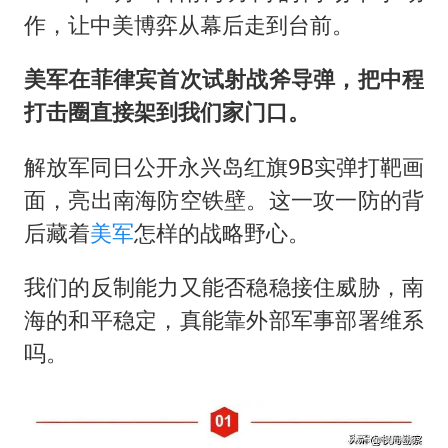
商场现钱学森巨幅海报 负责人回应
作，让中美博弈从幕后走到台前。
杭州全市有序停课
美军在菲律宾首次试射战斧导弹，把中程
“不怕六爷挂得多 就怕六爷挂一颗”
打击圈直接架到我们家门口。
全民健身事业高质量发展
乐享全民健身 共筑健康中国
解放军同日公开永兴岛红旗9B实弹打靶画
面，亮出南海防空铁壁。这一攻一防的背
后藏着
美军
怎样的战略野心。
我们的反制能力又能否稳稳接住威胁，南
海的和平稳定，真能靠外部军事部署维系
吗。