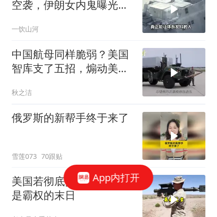
空袭，伊朗女内鬼曝光，
身份级别意外
一饮山河
中国航母同样脆弱？美国
智库支了五招，煽动美军
主动发起袭击
秋之洁
俄罗斯的新帮手终于来了
雪莲073
70跟贴
App内打开
美国若彻底打垮伊朗，就
是霸权的末日