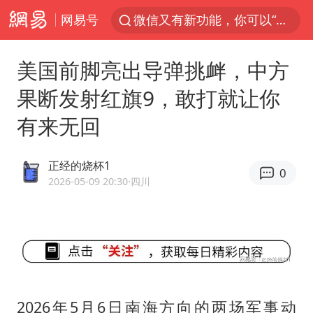
网易号
微信又有新功能，你可以“撤回”你的撤回了！
梁家辉：到内地拍戏不是北上是回归
美国前脚亮出导弹挑衅，中方
“新疆的交警怎么个个像我妈”
果断发射红旗9，敢打就让你
情侣平潭拍日出坠崖1死1伤
有来无回
西湖突现狂风暴雨 游客瞬间被浇透
香港正式允许“拒绝抢救”
正经的烧杯1
0
白海豚将正面袭击贯穿浙江
2026-05-09 20:30
·四川
《欢迎来龙餐馆》口碑
郑丽文：台湾从来没有“独立”过
几元成本的AI广告导致千万市值蒸发
酒店回应车内过夜被收150元
2026年5月6日南海方向的两场军事动