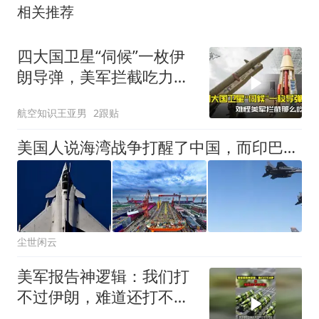
相关推荐
四大国卫星“伺候”一枚伊
朗导弹，美军拦截吃力的
谜题解开了
航空知识王亚男
2跟贴
美国人说海湾战争打醒了中国，而印巴冲突，中国军工打懵全世界了
尘世闲云
美军报告神逻辑：我们打
不过伊朗，难道还打不过
中国？