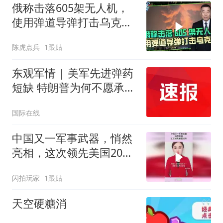
俄称击落605架无人机，
使用弹道导弹打击乌克兰
多地作为报复
陈虎点兵
1跟贴
东观军情 | 美军先进弹药
短缺 特朗普为何不愿承
认？
国际在线
中国又一军事武器，悄然
亮相，这次领先美国20
年！
闪拍玩家
1跟贴
天空硬糖消