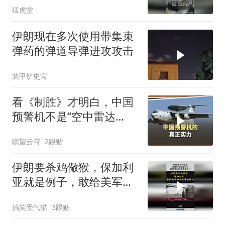
猛虎堂
伊朗现在多次使用带集束
弹药的弹道导弹进攻攻击
装甲铲史官
看《制胜》才明白，中国
预警机不是“空中雷达
站”那么简单
瞩望云霄
2跟贴
伊朗要杀鸡儆猴，保加利
亚就是例子，敢给美军加
油等着挨打！
搞笑受气猫
3跟贴