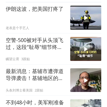
伊朗这波，把美国打疼了
老表是个手艺人
空警-500被对手从头顶飞
过，这段"耻辱"细节终于
曝光了
瞩望云霄
3跟贴
最新消息：基辅市遭弹道
导弹袭击！基辅地区的无
人机袭击致3死3伤
头条刘博士看美国
2跟贴
不到48小时，美军刚准备