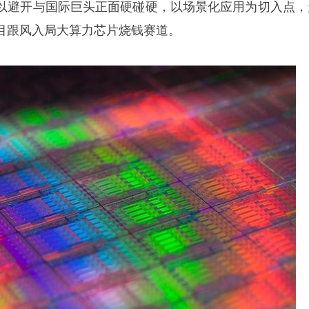
以避开与国际巨头正面硬碰硬，以场景化应用为切入点，
目跟风入局大算力芯片烧钱赛道。