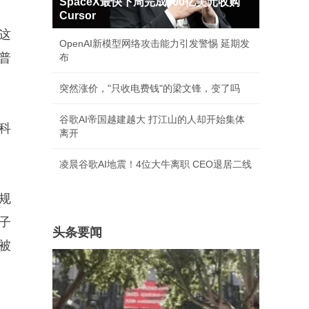
SpaceX最快下周完成600亿美元收购
Cursor
这
OpenAI新模型网络攻击能力引发警惕 延期发
普
布
突然涨价，"只收电费钱"的梁文锋，变了吗
谷歌AI帝国越建越大 打江山的人却开始集体
科
离开
凌晨谷歌AI地震！4位大牛离职 CEO退居二线
规
子
头条要闻
被