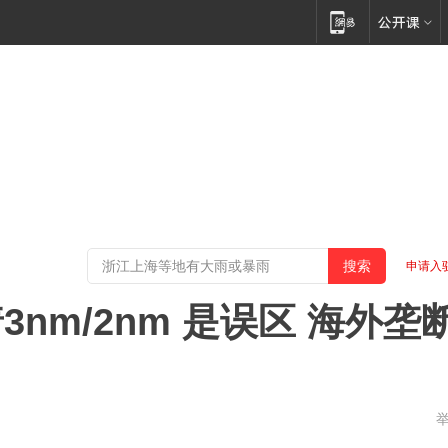
申请入
nm/2nm 是误区 海外垄