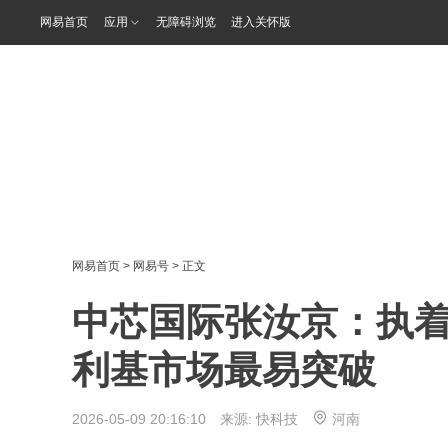
网易首页
应用
无障碍浏览
进入关怀版
网易首页
>
网易号
> 正文
中芯国际张汝京：执着3
利基市场最易突破
2026-05-09 20:16:10 来源:
快科技
河南