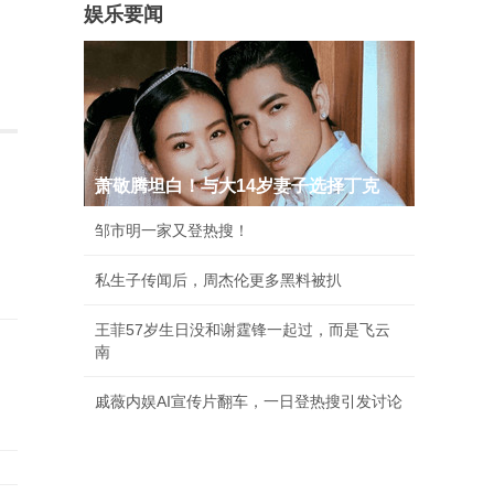
娱乐要闻
萧敬腾坦白！与大14岁妻子选择丁克
邹市明一家又登热搜！
私生子传闻后，周杰伦更多黑料被扒
王菲57岁生日没和谢霆锋一起过，而是飞云
南
戚薇内娱AI宣传片翻车，一日登热搜引发讨论