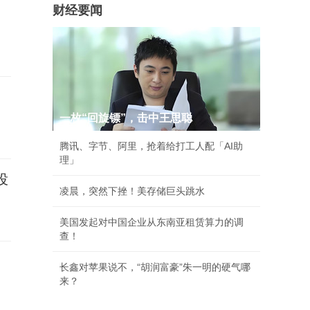
财经要闻
一枚“回旋镖”，击中王思聪
腾讯、字节、阿里，抢着给打工人配「AI助
理」
投
凌晨，突然下挫！美存储巨头跳水
美国发起对中国企业从东南亚租赁算力的调
查！
长鑫对苹果说不，“胡润富豪”朱一明的硬气哪
来？