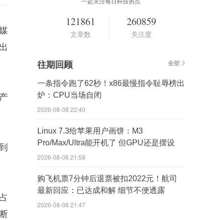
一起关注每日科技热点
121861
260859
媒
文章数
关注度
出
往期回顾
全部
一条指令跑了62秒！x86最慢指令耻辱榜出
炉：CPU当场自闭
产
2026-08-08 22:40
Linux 7.3给苹果用户画饼：M3
Pro/Max/Ultra能开机了 但GPU还是摆设
到
2026-08-08 21:58
购飞机票7分钟后退票被扣2022元！航司
最新回应：已达成和解 细节不便透露
占
2026-08-08 21:47
断