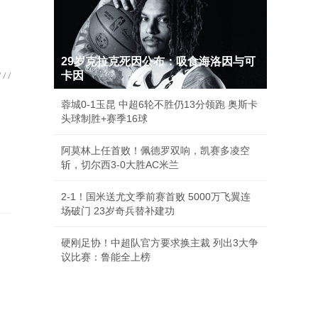
29岁克拉克死因公布：吸食海洛因与可
卡因
蓉城0-1玉昆 中超6轮不胜仍13分领跑 奥斯卡
头球制胜+赛季16球
阿莫林上任首败！佩德罗双响，凯赛多凌空
斩，切尔西3-0大胜AC米兰
2-1！国米送尤文季前赛首败 5000万飞翼连
场破门 23岁奇兵替补建功
硬刚足协！中超队官方要求换主裁 列出3大争
议比赛：鲁能全上榜