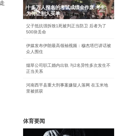
走
十多万人报名的考试成绩全作废 考生:
为何让别人买单
父子抵抗强拆致1死被判正当防卫 后者为了
500块丢命
伊媒发布伊朗最高领袖视频：穆杰塔巴讲话被
众人围住
烟草公司职工婚内出轨 与2名异性多次发生不
正当关系
河南西平县重大刑事案嫌疑人落网 在玉米地
里被抓获
体育要闻