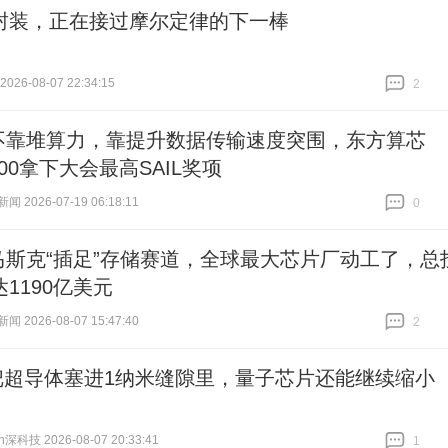
封装，正在接过摩尔定律的下一棒
026-08-07 22:34:15
2
跟贴
2
不靠堆算力，靠提升数据传输速度突围，东方算芯
000拿下大会最高SAIL奖项
 2026-07-19 06:18:11
0
跟贴
0
马斯克“插足”存储赛道，全球最大芯片厂动工了，总
1190亿美元
 2026-08-07 15:47:40
2
跟贴
2
T把超导体塞进1纳米缝隙里，量子芯片还能继续缩小
h深科技 2026-08-07 20:33:41
1