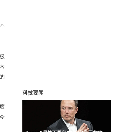
个
极
内
的
科技要闻
度
今