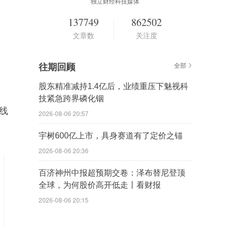
独立财经科技媒体
137749
862502
文章数
关注度
往期回顾
全部
股东精准减持1.4亿后，业绩重压下魅视科
技紧急跨界磷化铟
平线
2026-08-06 20:57
宇树600亿上市，具身赛道有了定价之锚
2026-08-06 20:36
百济神州中报超预期交卷：泽布替尼登顶
全球，为何股价高开低走丨看财报
2026-08-06 20:15