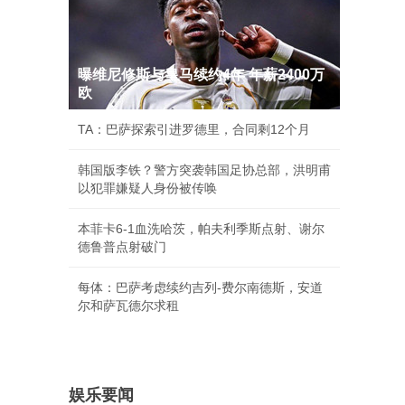
曝维尼修斯与皇马续约4年 年薪2400万
欧
TA：巴萨探索引进罗德里，合同剩12个月
韩国版李铁？警方突袭韩国足协总部，洪明甫
以犯罪嫌疑人身份被传唤
本菲卡6-1血洗哈茨，帕夫利季斯点射、谢尔
德鲁普点射破门
每体：巴萨考虑续约吉列-费尔南德斯，安道
尔和萨瓦德尔求租
娱乐要闻