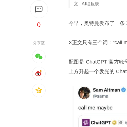
文 | AI唱反调
0
今早，
奥特曼
发布了一条
X正文只有三个词：“call me
分享至
配图是 ChatGPT 官
上方升起一个发光的 Chat