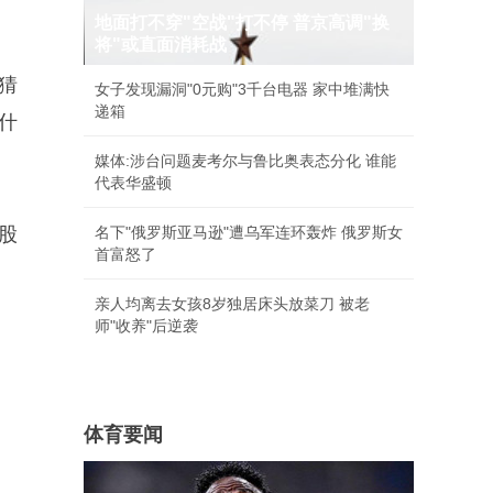
地面打不穿"空战"打不停 普京高调"换
将"或直面消耗战
始猜
女子发现漏洞"0元购"3千台电器 家中堆满快
递箱
的什
媒体:涉台问题麦考尔与鲁比奥表态分化 谁能
代表华盛顿
 股
名下"俄罗斯亚马逊"遭乌军连环轰炸 俄罗斯女
首富怒了
亲人均离去女孩8岁独居床头放菜刀 被老
师"收养"后逆袭
体育要闻