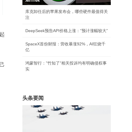
库克卸任后的苹果发布会，哪些硬件最值得关
注
DeepSeek预告API价格上涨：“预计涨幅较大”
一起
SpaceX首份财报：营收暴涨92%，AI狂烧千
亿
鸿蒙智行："竹知了"相关投诉均有明确侵权事
己
实
头条要闻