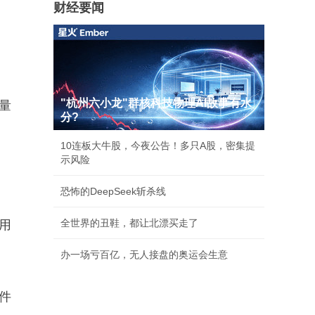
财经要闻
"杭州六小龙"群核科技物理AI故事有水
量
分?
10连板大牛股，今夜公告！多只A股，密集提
示风险
恐怖的DeepSeek斩杀线
全世界的丑鞋，都让北漂买走了
引用
办一场亏百亿，无人接盘的奥运会生意
硬件