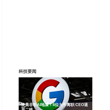
科技要闻
凌晨谷歌AI地震！4位大牛离职 CEO退
居二线