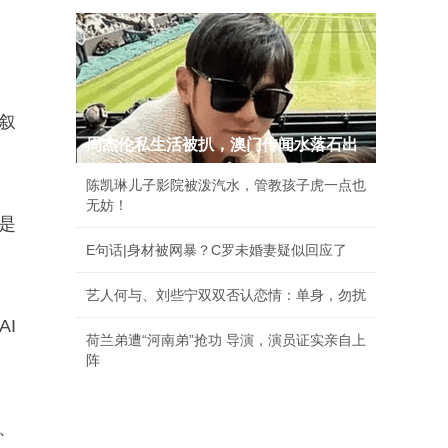
开叙
周杰伦私生活被扒，澳门传闻水落石出
陈凯琳儿子影院被泼汽水，管教孩子虎一点也
无妨！
是
E句话|身材被网暴？C罗未婚妻疑似回应了
艺人何与、刘些宁双双否认恋情：单身，勿扰
AI
荷兰弟遭“河南弟”抢功 导演，演员证实亲自上
阵
U、