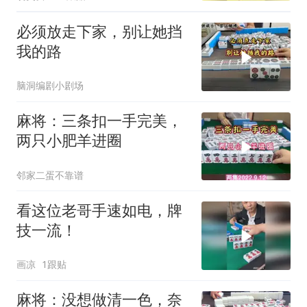
必须放走下家，别让她挡
我的路
脑洞编剧小剧场
麻将：三条扣一手完美，
两只小肥羊进圈
邻家二蛋不靠谱
看这位老哥手速如电，牌
技一流！
画凉
1跟贴
麻将：没想做清一色，奈