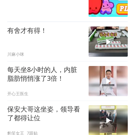
有舍才有得！
川麻小咪
每天坐8小时的人，内脏
脂肪悄悄涨了3倍！
开心王医生
保安大哥这坐姿，领导看
了都得让位
豹笑女王
7跟贴