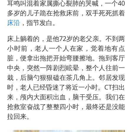
周星驰妈妈现身香港首映礼
耳鸣叫混着家属撕心裂肺的哭喊，一个40
上海地铁4条线路全线停运
多岁的儿子跪在抢救床前，双手死死抓着
床沿
，指节发白。
湖北启动重大气象灾害三级应急响应
费大厨口号更改 不再宣传小炒肉大王
床上躺着的，是他72岁的老父亲。不到两
56岁刘奕君跟13岁女儿合跳
小时前，老人一个人在家，觉着地有点
从科技创新看开局起步的时与势
脏，便拿出拖把开始弯腰擦地。拖到客厅
中央，突然一阵剧烈眩晕，整个人往前一
栽，后脑勺狠狠磕在茶几角上。邻居发现
时，老人已经昏迷了将近一小时。CT扫出
来，颅内大面积出血，脑干受压。我们在
抢救室奋战了整整四小时，最终还是没能
拉回来。