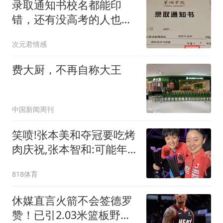
录取通知书校名都能印
错，还有没高考的人也收
到了，大学这张纸到底有
次元君情感
多水
费大厨，不再自称大王
中国新闻周刊
笑喷!张本美和夺冠要吃烤
肉庆祝,张本智和:可能年
纪大了我爱吃寿司
818体育
休媒直言火箭不会签德罗
赞！已引2.03米篮板野兽