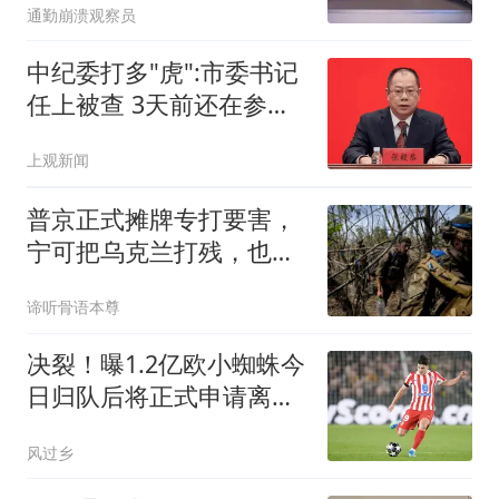
通勤崩溃观察员
中纪委打多"虎":市委书记
任上被查 3天前还在参加
活动
上观新闻
普京正式摊牌专打要害，
宁可把乌克兰打残，也绝
不让北约占便宜
谛听骨语本尊
决裂！曝1.2亿欧小蜘蛛今
日归队后将正式申请离队
马竞：2亿也不卖
风过乡