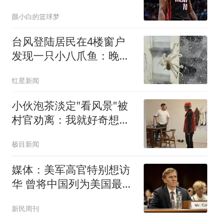
他可减压小贾伊森
颜小白的篮球梦
台风登陆居民在4楼窗户
发现一只小八爪鱼：晚上
已吃掉
红星新闻
小伙泡茶淡定"看风景"被
村官劝离：我就好奇想看
台风
极目新闻
媒体：美军高官特别想访
华 曾将中国列为美国最大
威胁
新民周刊