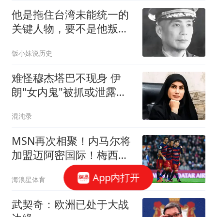
他是拖住台湾未能统一的
关键人物，要不是他叛
变，台湾或许已解放
饭小妹说历史
难怪穆杰塔巴不现身 伊
朗"女内鬼"被抓或泄露大
量机密
混沌录
MSN再次相聚！内马尔将
加盟迈阿密国际！梅西将
复刻巴萨三叉戟！
App内打开
海浪星体育
武契奇：欧洲已处于大战