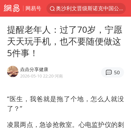
网易号
奥沙利文晋级斯诺克中国公开赛16强
路虎卫士110 HSE限时降价
提醒老年人：过了70岁，宁愿
我国发现稀散金属独立新矿物——乌斯河锗矿
天天玩手机，也不要随便做这
上海鼓励居家办公
5件事！
部分银行上调存款利率
小沈阳加盟《披荆斩棘》
垚垚分享健康
50
新疆生产建设兵团生态环境局原局长被查
2026-05-10 22:20
·河南
朱一龙的鼻子怎么了
大疆错失宇树
“医生，我爸就是拖了个地，怎么人就没
了？”
5万小车卖不动 微型代步车集体遇冷
4.2平卫生间补漏注胶花1.55万
凌晨两点，急诊抢救室。心电监护仪的刺