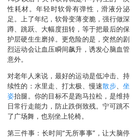
性耗材。年轻时软骨有弹性，滑液分泌
足。上了年纪，软骨变薄变脆，强行做深
蹲、跳跃、大幅度扭转，等于把最后的保
护层硬生生磨掉。更危险的是，突然的剧
烈运动会让血压瞬间飙升，诱发心脑血管
意外。
对老年人来说，最好的运动是低冲击、持
续性的：水里走、打太极、慢速
散步
、
坐
姿
抬腿。你的目标不是跑马拉松，是维持
日常行走能力，防止跌倒致残。宁可跳不
了广场舞，也别坐上轮椅。
第三件事：长时间“无所事事”，让大脑停