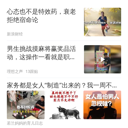
心态也不是特效药，衰老
拒绝宿命论
新浪财经
男生挑战摸麻将赢奖品活
动，这操作一看就是职业
选手！
理想之声
13跟贴
家务都是女人“制造”出来的？我一周不吃晚饭，宝爸“天塌了”！
若兰妈妈的育儿日志