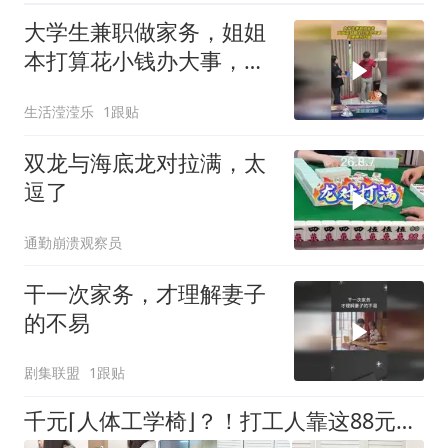
大学生兼职做家务，姐姐
本打算花小钱办大事，结
果惨不忍睹！
生活滢滢乐
1跟贴
双龙与海底龙对拉满，太
逗了
通勤崩溃观察员
干一次家务，才理解妻子
的不易
剧集联盟
1跟贴
千元⌈人体工学椅⌋？！打工人靠这88元的⌈专利⌋ 撑腰，久坐不煎熬