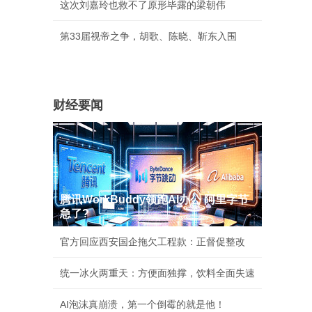
这次刘嘉玲也救不了原形毕露的梁朝伟
第33届视帝之争，胡歌、陈晓、靳东入围
财经要闻
腾讯WorkBuddy领跑AI办公 阿里字节
急了?
官方回应西安国企拖欠工程款：正督促整改
统一冰火两重天：方便面独撑，饮料全面失速
AI泡沫真崩溃，第一个倒霉的就是他！