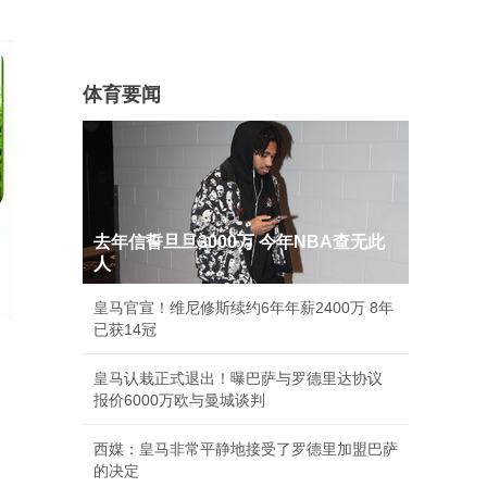
体育要闻
去年信誓旦旦3000万 今年NBA查无此
人
皇马官宣！维尼修斯续约6年年薪2400万 8年
已获14冠
皇马认栽正式退出！曝巴萨与罗德里达协议
报价6000万欧与曼城谈判
西媒：皇马非常平静地接受了罗德里加盟巴萨
的决定