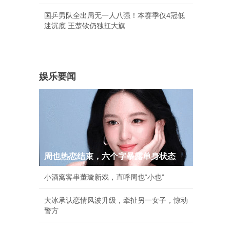
国乒男队全出局无一人八强！本赛季仅4冠低
迷沉底 王楚钦仍独扛大旗
娱乐要闻
周也热恋结束，六个字暴露单身状态
小酒窝客串董璇新戏，直呼周也“小也”
大冰承认恋情风波升级，牵扯另一女子，惊动
警方