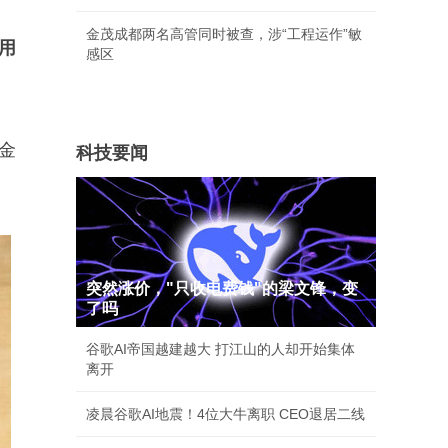
金茂成都两名高管同时被查，涉“工程运作”敏
用
感区
金
科技要闻
突然涨价，"只收电费钱"的梁文锋，变
了吗
谷歌AI帝国越建越大 打江山的人却开始集体
离开
凌晨谷歌AI地震！4位大牛离职 CEO退居二线