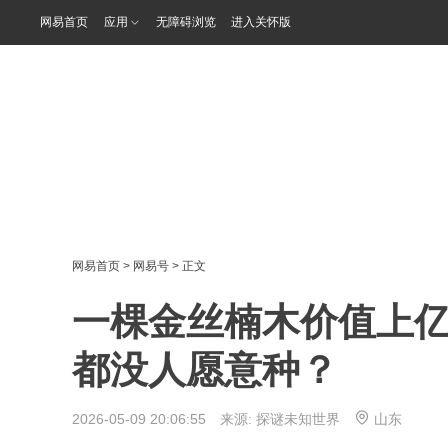
网易首页
应用
无障碍浏览
进入关怀版
网易首页
>
网易号
> 正文
一棵金丝楠木价值上亿
都没人愿意种？
2026-05-09 20:06:55 来源:
探谜未知世界
山东