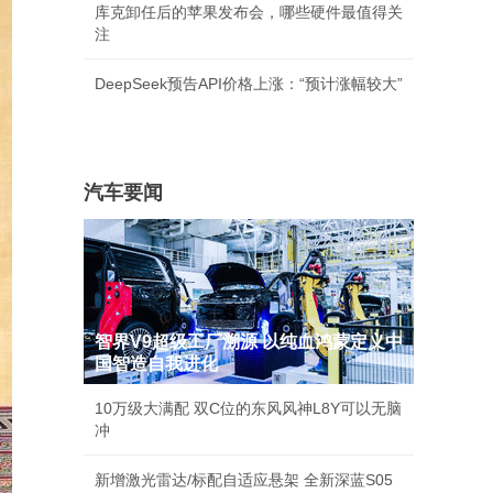
库克卸任后的苹果发布会，哪些硬件最值得关
注
DeepSeek预告API价格上涨：“预计涨幅较大”
汽车要闻
智界V9超级工厂溯源 以纯血鸿蒙定义中
国智造自我进化
10万级大满配 双C位的东风风神L8Y可以无脑
冲
新增激光雷达/标配自适应悬架 全新深蓝S05