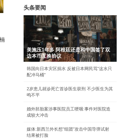
头条要闻
楠
美施压1年多 阿根廷还是和中国签了双
边本币互换协议
韩国向日本灾区捐水 反被日本网民骂"这水只
配冲马桶"
2岁患儿就诊死亡首诊医生获刑 不少医生为其
鸣不平
婚外胚胎案涉事医院员工哽咽:事件对医院造
成较大冲击
媒体:新西兰外长想"组团"攻击中国导弹试射
结果被打脸