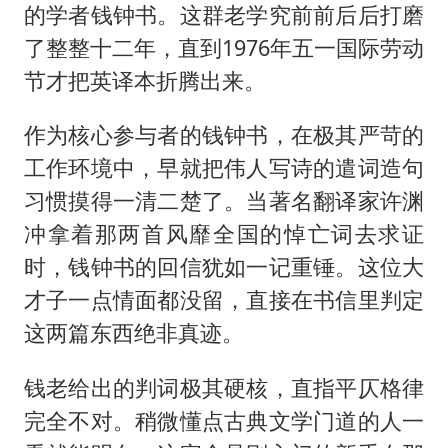
的学者钱钟书。这群老学究前前后后打磨
了整整十二年，直到1976年五一国际劳动
节才把英译本折腾出来。
作为核心参与者的钱钟书，在极其严苛的
工作环境中，早就把伟人写诗的遣词造句
习惯摸得一清二楚了。当著名翻译家许渊
冲拿着那两首风靡全国的悼亡词去求证
时，钱钟书的回信犹如一记重锤。这位大
才子一点情面都没留，直接在书信里判定
这两篇东西绝非真迹。
钱老给出的判词极其硬核，直指平仄格律
完全不对。稍微懂点古典文学门道的人一