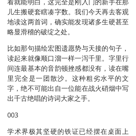
看就能明白，这完全是刚入门的新手在那
儿生搬硬套瞎凑字数。我们今天再去客观
地读这两首词，确实能发现诸多生硬甚至
略显滑稽的破绽之处。
比如那句描绘宏图遗愿势与天接的句子，
读起来就像顺口溜一样一泻千里。字里行
间连最基本的音韵顿挫感都没有，读在嘴
里完全是一团散沙。这种粗劣水平的文
字，绝不可能出自一位能在战火硝烟中写
出千古绝唱的诗词大家之手。
003
学术界极其坚硬的铁证已经摆在桌面上