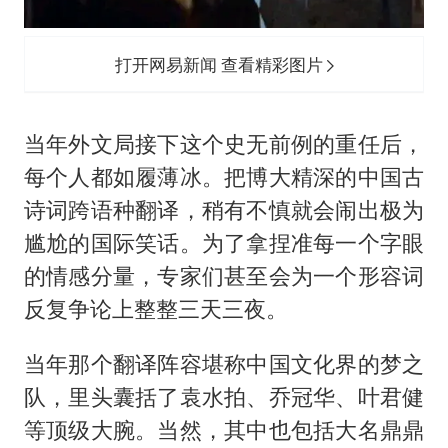
打开网易新闻 查看精彩图片
当年外文局接下这个史无前例的重任后，
每个人都如履薄冰。把博大精深的中国古
诗词跨语种翻译，稍有不慎就会闹出极为
尴尬的国际笑话。为了拿捏准每一个字眼
的情感分量，专家们甚至会为一个形容词
反复争论上整整三天三夜。
当年那个翻译阵容堪称中国文化界的梦之
队，里头囊括了袁水拍、
乔冠华
、叶君健
等顶级大腕。当然，其中也包括大名鼎鼎