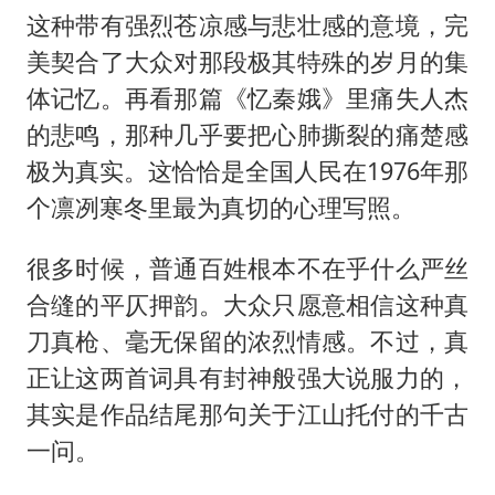
这种带有强烈苍凉感与悲壮感的意境，完
美契合了大众对那段极其特殊的岁月的集
体记忆。再看那篇《忆秦娥》里痛失人杰
的悲鸣，那种几乎要把心肺撕裂的痛楚感
极为真实。这恰恰是全国人民在1976年那
个凛冽寒冬里最为真切的心理写照。
很多时候，普通百姓根本不在乎什么严丝
合缝的平仄押韵。大众只愿意相信这种真
刀真枪、毫无保留的浓烈情感。不过，真
正让这两首词具有封神般强大说服力的，
其实是作品结尾那句关于江山托付的千古
一问。