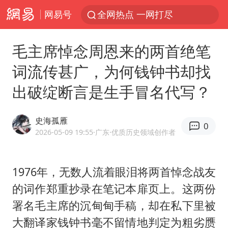
网易号
全网热点 一网打尽
毛主席悼念周恩来的两首绝笔
词流传甚广，为何钱钟书却找
出破绽断言是生手冒名代写？
史海孤雁
0
2026-05-09 19:55
·广东
·优质历史领域创作者
1976年，无数人流着眼泪将两首悼念战友
的词作郑重抄录在笔记本扉页上。这两份
署名毛主席的沉甸甸手稿，却在私下里被
大翻译家
钱钟书
毫不留情地判定为粗劣赝