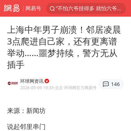
网易号
新疆景区自驾服务费改为按车收费
多家A股公司收到美国关税退款
上海中年男子崩溃！邻居凌晨
直击东北超：哈尔滨vs通辽
3点爬进自己家，还有更离谱
视频丨中国东方电气集团原党组副书记、董事宋致远被查
举动……噩梦持续，警方无从
香港宏福苑火灾或由烟头引起
插手
白海豚将正面袭击贯穿浙江
酒店回应车内过夜被收150元
环球网资讯
146
36岁男演员成景区NPC后人气爆棚
2026-05-09 19:33
·北京
·环球网官方网易号
几元成本的AI广告导致千万市值蒸发
浙江台州《告全体市民书》
来源：新闻坊
郑丽文：台湾从来没有“独立”过
说起邻里串门