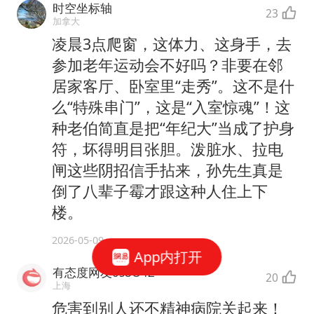
时空坐标轴
23
加拿大
凌晨3点爬窗，这体力、这身手，去
参加老年运动会不好吗？非要在邻
居家客厅、卧室里“走秀”。这不是什
么“特殊串门”，这是“入室惊魂”！这
种老伯简直是把“年纪大”当成了护身
符，坏得明目张胆。泼脏水、拉电
闸这些阴招信手拈来，孙先生真是
倒了八辈子霉才跟这种人住上下
楼。
2026-05-09
App内打开
有态度网友0s8O4Z
20
上海
危害到别人还不精神病院关起来！