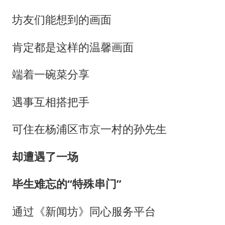
梁家辉百花奖演讲落泪
坊友们能想到的画面
大V：马科斯把路走绝了
香港正式允许“拒绝抢救”
肯定都是这样的温馨画面
人民的健康、体质、幸福一脉相承
端着一碗菜分享
遇事互相搭把手
可住在杨浦区市京一村的孙先生
却遭遇了一场
毕生难忘的“特殊串门”
通过《新闻坊》同心服务平台