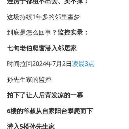
连房子都租不出去、卖不掉！
这场持续1年多的邻里噩梦
到底是怎么回事？
监控实录：
七旬老伯爬窗潜入邻居家
时间拉回2024年7月2日
凌晨3点
孙先生家的监控
拍下了让人后背发凉的一幕
6楼的爷叔从自家阳台攀爬而下
潜入5楼孙先生家