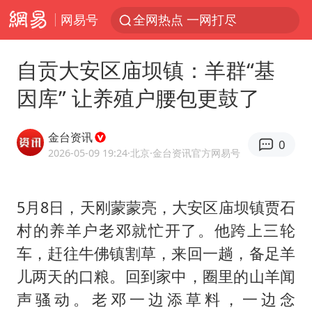
网易号
全网热点 一网打尽
自贡大安区庙坝镇：羊群“基
因库” 让养殖户腰包更鼓了
金台资讯
0
2026-05-09 19:24
·北京
·金台资讯官方网易号
5月8日，天刚蒙蒙亮，大安区庙坝镇贾石
村的养羊户老邓就忙开了。他跨上三轮
车，赶往牛佛镇割草，来回一趟，备足羊
儿两天的口粮。回到家中，圈里的山羊闻
声骚动。老邓一边添草料，一边念