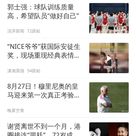
郭士强：球队训练质量
高，希望队员“做好自己”
澎湃新闻
72跟贴
“NICE爷爷”获国际安徒生
奖，现场重现经典表情
包，向中国粉丝问好
潇湘晨报
54跟贴
8月27日！穆里尼奥的皇
马迎来第一次真正考验，
十亿阵容初见成果
晚雾空青
谢贤离世不到一个月，港
圈接连“噩耗”，72岁成龙