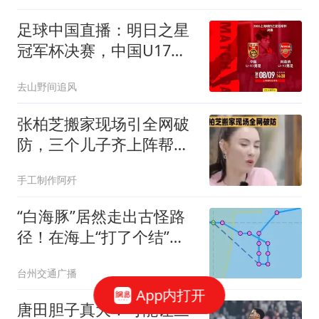
足球中国直播：明日之星
冠军杯决赛，中国U17再
战阿森纳！小组赛曾3-2爆
去山野间追风
冷
张柏芝搬家现场引全网破
防，三个儿子齐上阵帮忙
干活，七岁幼子举动实在
手工制作阿歼
太让人动容
“白海豚”居然走出古怪路
径！在海上“打了个结”？
台风飘忽走位为哪般？中
台州交通广播
央气象台首席预报员最新
App内打开
回应
唐田胆子真大！可能让三