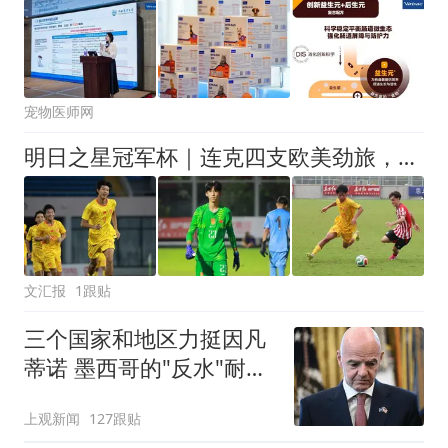
宠物医师网
明日之星冠军杯｜连克四支欧美劲旅，一鸣惊人的U17国足在上海收获了什么
文汇报
1跟贴
三个国家和地区力挺因凡
蒂诺 墨西哥的"反水"耐人
寻味
上观新闻
127跟贴