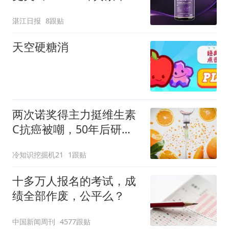
品牌排行榜：搭载微囊包
湛江日报
8跟贴
埋+锁活专利，兼顾舒缓
眼酸胀，全套实测数据汇
天空硬糖消
总
两次诺奖得主力挺维生素
C抗癌被嘲，50年后研究
迎来逆转
冷知识挖掘机21
1跟贴
十多万人报名的考试，成
绩全部作废，公平么？
中国新闻周刊
4577跟贴