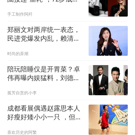
现状让人忧心
手工制作阿歼
郑丽文对两岸统一表态，
民进党爆发内乱，赖清德
已做好逃亡准备？
时尚的弄潮
陪玩陪睡仅是开胃菜？卓
伟再曝内娱猛料，刘德
华、郭富城被牵连
孤芳自赏的小李
成都看展偶遇赵露思本人
好瘦好矮小小一只 ，但她
长相甜美皮肤巨好
喜欢历史的阿繁