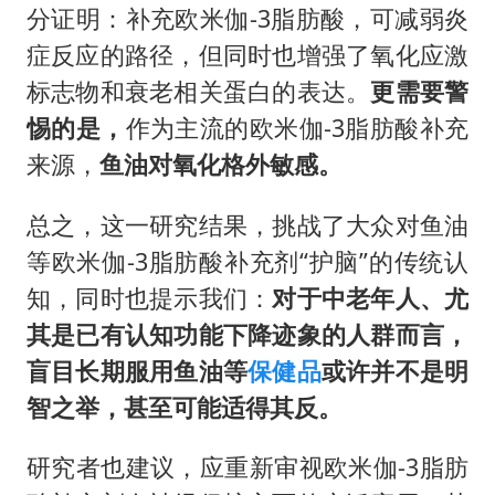
分证明：补充欧米伽-3脂肪酸，可减弱炎
症反应的路径，但同时也增强了氧化应激
标志物和衰老相关蛋白的表达。
更需要警
惕的是，
作为主流的欧米伽-3脂肪酸补充
来源，
鱼油对氧化格外敏感。
总之，这一研究结果，挑战了大众对鱼油
等欧米伽-3脂肪酸补充剂“护脑”的传统认
知，同时也提示我们：
对于
中
老年人
、
尤
其是已有认知功能下降迹象的人群
而言
，
盲目长期服用鱼油等
保健品
或许并
不是
明
智之举，甚至可能适得其反。
研究者也建议，应重新审视欧米伽-3脂肪