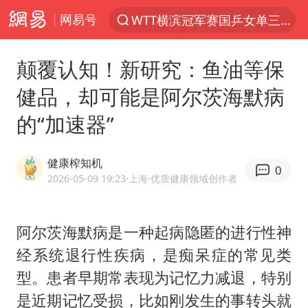
网易号
WTT横滨冠军赛国乒女单三将晋级四强
光影经济撬动暑期消费新蓝海
颠覆认知！新研究：鱼油等保
日本发布排名：“中国第一，美日德韩英法居后”
健品，却可能是阿尔茨海默病
大V：马科斯把路走绝了
的“加速器”
黄金牛市回来了吗
杭州全市有序停课
健康榨知机
0
情侣在平潭拍日出时坠崖致一死一伤
2026-05-09 19:23
·上海
·优质健康领域创作者
检测列车撞人致11死2伤 涉事单位被罚
上四休三，但降薪1000元，你接受吗？
阿尔茨海默病是一种起病隐匿的进行性神
经系统退行性疾病，是痴呆症的常见类
36岁男演员成景区NPC后人气爆棚
型。患者早期常表现为记忆力减退，特别
身体出现这几个信号可能是肝在求救
是近期记忆受损，比如刚发生的事转头就