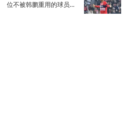
位不被韩鹏重用的球员，
本轮携手出战首发
隐于山海
巴萨去年约250万欧签下
的边锋，如今估值超1500
万，德甲多队有意
体坛观察猿
老婆瞒着我给小舅子还 4
年房贷，岳母逼我接着
还，我回应全家懵了
风起见你
上海高校排名大调整：上
科大接近同济，上理工
84，工程大286