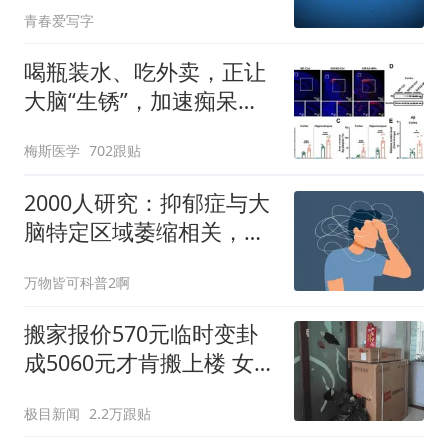
青春爱写字
喝瓶装水、吃外卖，正让
大脑“生锈”，加速痴呆！
复旦大学最新：微塑料搅
梅斯医学
702跟贴
乱肠道菌群，“偷走”牛磺
酸，加速记忆崩塌，助推
2000人研究：抑郁症与大
阿尔茨海默病
脑特定区域萎缩相关，却
与阿尔茨海默病标志物无
万物皆可科普2啊
关
搬家报价570元临时变卦
成5060元才肯搬上楼 女子
傻眼
极目新闻
2.2万跟贴