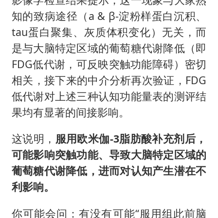
知的致病途径（a & β-淀粉样蛋白沉积、
tau蛋白聚集、灰质体积变化）无关，而
是与大脑特定区域的葡萄糖代谢降低（即
FDG低代谢，可反映突触功能障碍）密切
相关，接下来的中介分析再次验证，FDG
低代谢对上述三种认知功能量表的测评结
果均有显著的间接影响。
这说明，
服用欧米伽-3脂肪酸
补充剂
后，
可能
影响
突触功能
、
导致
大脑特定区域的
葡萄糖代谢降低
，
进而对认知产生潜在不
利影响
。
你可能会问：有没有可能“服用组此前脑