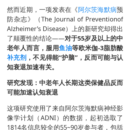
然而近期，一项发表在《
阿尔茨海默病
预
防杂志》（The Journal of Preventionof
Alzheimer's Disease）上的新研究却得出
了颠覆性的结论——
对于
55岁及以上的中
老年人而言，服用
鱼油
等
欧米伽
-3
脂肪酸
补充剂
，
不见得能
“护脑”，反而
可能与认
知衰退加速有关。
研究发现：中老年人
长期
这类保健品
反而
可能加速认知衰退
这项研究使用了来自阿尔茨海默病神经影
像学计划（ADNI）的数据，起初选取了
1814名信息较全的55~90岁参与者，包括