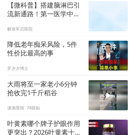
【微科普】搭建脑淋巴引
流新通路！第一医学中心
开展LVA技术治疗阿尔茨
解放军总医院
海默病临床研究
降低老年痴呆风险，5件
性价比最高的事
罗夕夕博士
大雨将至一家老小6分钟
抢收完1千斤稻谷
潇湘晨报
78跟贴
叶黄素哪个牌子护眼作用
更突出？2026叶黄素十大