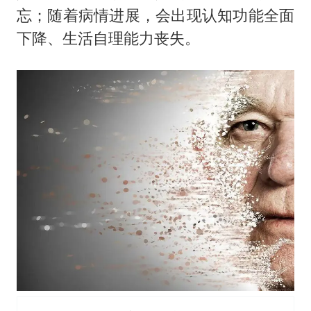
宇树王兴兴被问了360多个问题
忘；随着病情进展，会出现认知功能全面
全民健身事业高质量发展
下降、生活自理能力丧失。
几元成本的AI广告导致千万市值蒸发
唐田赛前发布会上引用《孙子兵法》
台当局重金为“台独”织“皇帝新衣”
郑丽文：台湾从来没有“独立”过
商场现钱学森巨幅海报 负责人回应
乐享全民健身 共筑健康中国