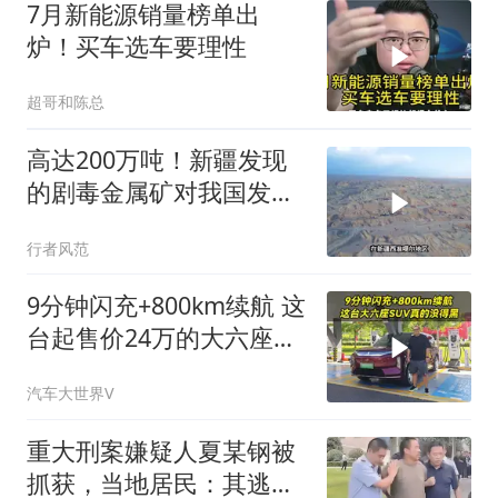
7月新能源销量榜单出
炉！买车选车要理性
超哥和陈总
高达200万吨！新疆发现
的剧毒金属矿对我国发展
有何作用？
行者风范
9分钟闪充+800km续航 这
台起售价24万的大六座
SUV真的没得黑
汽车大世界V
重大刑案嫌疑人夏某钢被
抓获，当地居民：其逃亡