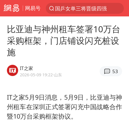
网易号
光影经济撬动暑期消费新蓝海
马克·艾伦退出斯诺克中国公开赛
比亚迪与神州租车签署10万台
新疆优化调整景区内自驾服务费
采购框架，门店铺设闪充桩设
央视新主播李秋莹孙亚鹏亮相
施
商场现钱学森巨幅海报 负责人回应
情侣平潭拍日出坠崖1死1伤
IT之家
53
36岁男演员成景区NPC后人气爆棚
2026-05-09 19:22
·山东
全民健身事业高质量发展
台当局重金为“台独”织“皇帝新衣”
IT之家5月9日消息，5月9日，比亚迪与神
州租车在深圳正式签署闪充中国战略合作
几元成本的AI广告导致千万市值蒸发
暨10万台采购框架协议。
老挝国会主席赛宋蓬逝世