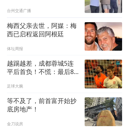
途中多次潜入村民家中偷
台州交通广播
食物被发现，为避免被举
报，沿途刺伤多人；其从
梅西父亲去世，阿媒：梅
事砸墙等杂活
西已启程返回阿根廷
体坛周报
越踢越差，成都蓉城5连
平后首负！不慌：最后8
轮只需4胜2平就夺冠
足球大腕
等不及了，前首富开始抄
底房地产！
金刀说房