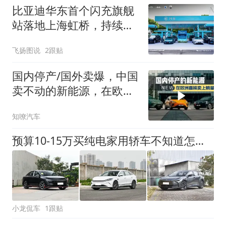
比亚迪华东首个闪充旗舰
站落地上海虹桥，持续扩
大闪充网络布局
飞扬图说
2跟贴
国内停产/国外卖爆，中国
卖不动的新能源，在欧洲
冲上销量榜
知嘹汽车
预算10-15万买纯电家用轿车不知道怎么选？这五款可以看一看
小龙侃车
1跟贴