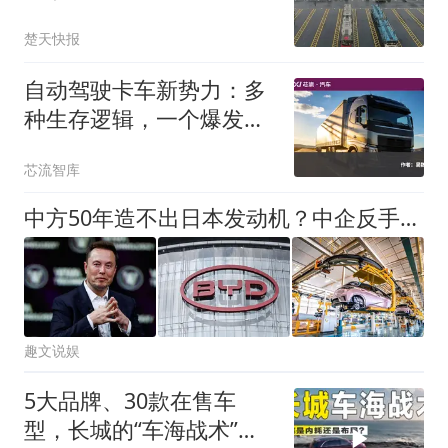
大芯片厂Terafab 李斌官
楚天快报
宣蔚来全新120度三元电
池
自动驾驶卡车新势力：多
种生存逻辑，一个爆发前
夜
芯流智库
中方50年造不出日本发动机？中企反手突破，马斯克：值得尊重！
趣文说娱
5大品牌、30款在售车
型，长城的“车海战术”，