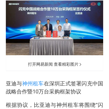
夏日经济乘“热”而上 消费市场向“新”而行
白海豚将正面袭击贯穿浙江
酒店回应车内过夜被收150元
黄金牛市回来了吗
酒店花洒现排泄物住客索赔遭拒
杭州全市有序停课
乐享全民健身 共筑健康中国
打开网易新闻 查看精彩图片
亚迪与
神州租车
在深圳正式签署闪充中国
战略合作暨10万台采购框架协议
根据协议，比亚迪与神州租车将围绕“闪