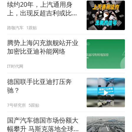
续约20年，上汽通用身
上，出现反超吉利或比亚
迪的机会？
路咖汽车
1跟贴
腾势上海闪充旗舰站开业
加密比亚迪补能网络
IT时代网
德国联手比亚迪打压奔
驰？
7号研究所
5跟贴
国产汽车德国市场份额大
幅攀升 马斯克落地全球最