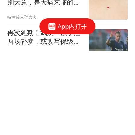
别大意，是大病来临的征
兆？告诉你真相
岐黄传人孙大夫
App内打开
再次延期！武汉三镇手握
两场补赛，或改写保级局
势
湖报体育
罗马诺：曼联未来几天对
中场引援的决定将变得更
加明确；斯莫林：为卡里
MUREDS
克感到非常开心，他是最
适合执教曼联的人
监控曝光：柬埔寨一园区
4名中国人逃跑，遭15人
持棍棒围殴，致1人死亡3