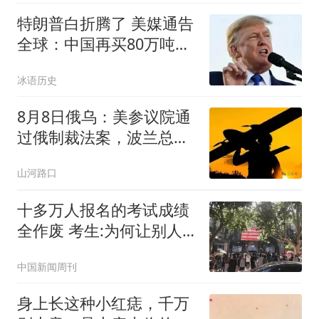
特朗普白折腾了 美媒通告
全球：中国再买80万吨大
豆
冰语历史
8月8日俄乌：美参议院通
过俄制裁法案，波兰总统
改变对乌态度
山河路口
十多万人报名的考试成绩
全作废 考生:为何让别人
买单
中国新闻周刊
身上长这种小红痣，千万