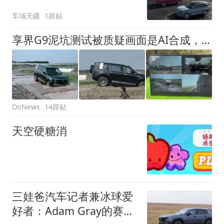
是内耗还是布局？
车域无疆
1跟贴
享界G9泥坑测试被质疑画面是AI合成，工作人员放出拍摄素材自证
14跟贴
DoNews
天空硬糖消
三娃爸汽车记者兼冰球爱
好者：Adam Gray的赛道