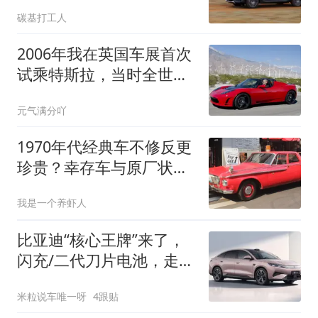
与家庭双面人生
碳基打工人
2006年我在英国车展首次
试乘特斯拉，当时全世界
仅3辆
元气满分吖
1970年代经典车不修反更
珍贵？幸存车与原厂状态
的稀缺价值揭秘
我是一个养虾人
比亚迪“核心王牌”来了，
闪充/二代刀片电池，走平
价路线
米粒说车唯一呀
4跟贴