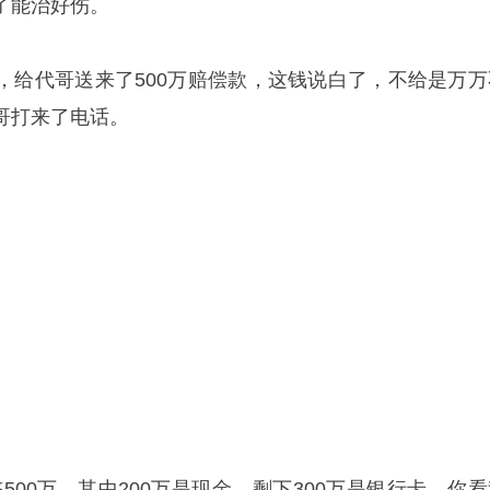
了能治好伤。
，给代哥送来了500万赔偿款，这钱说白了，不给是万万
哥打来了电话。
500万，其中200万是现金，剩下300万是银行卡，你看