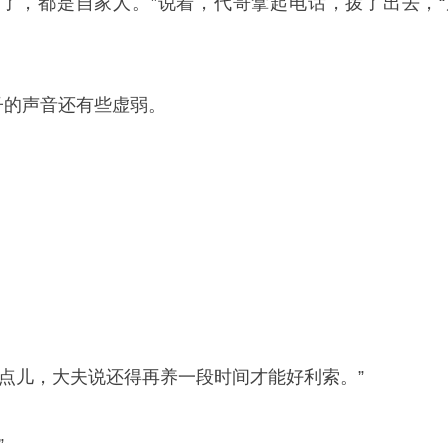
了，都是自家人。”说着，代哥拿起电话，拨了出去，“
子的声音还有些虚弱。
了点儿，大夫说还得再养一段时间才能好利索。”
”