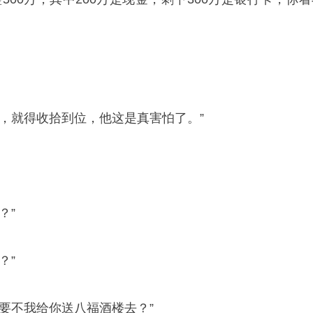
他，就得收拾到位，他这是真害怕了。”
？”
？”
要不我给你送八福酒楼去？”