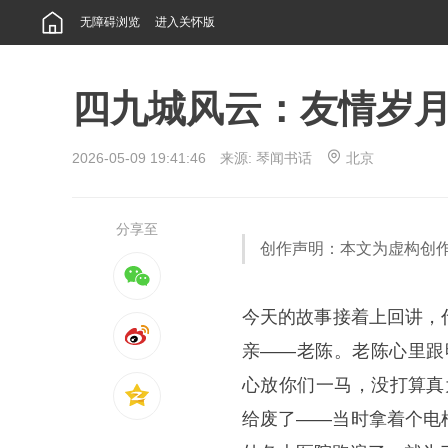
无障碍浏览
进入关怀版
四九城风云：友情岁
2026-05-09 19:41:46 来源:
琴闻书话
北京
分享至
创作声明：本文为虚构创
今天的故事接着上回讲，
亲——老陈。老陈心里跟
心放你们一马，没打算真
给废了——当时拿着个电