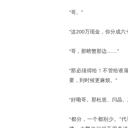
“哥。”
“这200万现金，你分成
“哥，那螃蟹那边……”
“那必须得给！不管给谁
要，到时候更麻烦。”
“好嘞哥。那杜崽、闫晶、
“都分，一个都别少。”