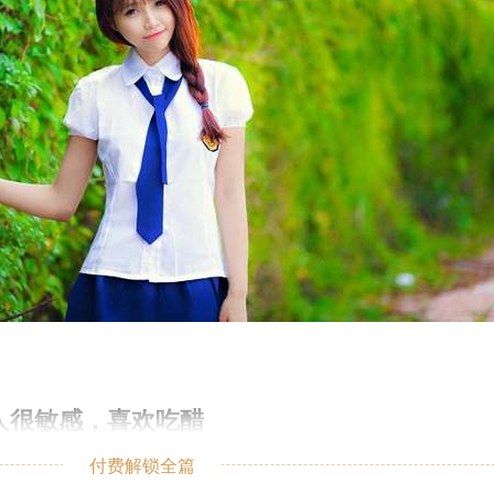
人很敏感，喜欢吃醋
付费解锁全篇