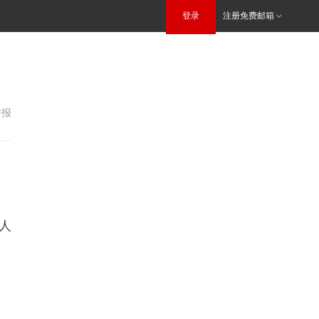
登录
注册免费邮箱
举报
人