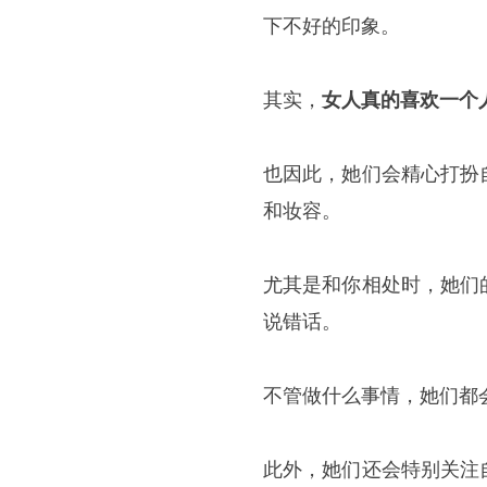
下不好的印象。
其实，
女人真的喜欢一个
也因此，她们会精心打扮
和妆容。
尤其是和你相处时，她们
说错话。
不管做什么事情，她们都
此外，她们还会特别关注