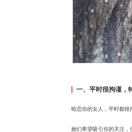
一、平时很拘谨，
暗恋你的女人，平时都很
她们希望吸引你的关注，