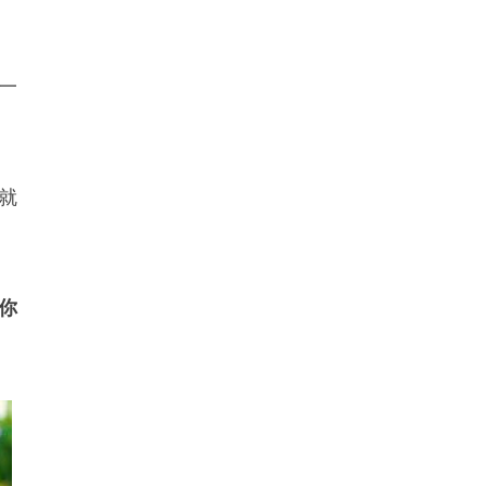
一
就
你