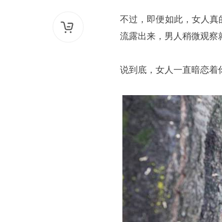
不过，即便如此，女人真
流露出来，男人稍微观察
说到底，女人一直暗恋着