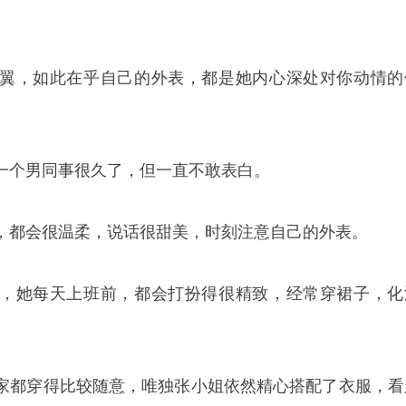
翼，如此在乎自己的外表，都是她内心深处对你动情的
一个男同事很久了，但一直不敢表白。
，都会很温柔，说话很甜美，时刻注意自己的外表。
，她每天上班前，都会打扮得很精致，经常穿裙子，化
家都穿得比较随意，唯独张小姐依然精心搭配了衣服，看