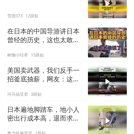
雪莲073
12跟贴
在日本的中国导游讲日本
曾经的历史，这也太敢说
了
树懒小结界
15跟贴
美国卖武器，我们反手一
招釜底抽薪，网友：这招
果然高！
河马搞笑君
3跟贴
日本遍地脚踏车，地小人
密出行成本高，退而求其
次的无奈之举！
奥力给趣笑堂
2跟贴