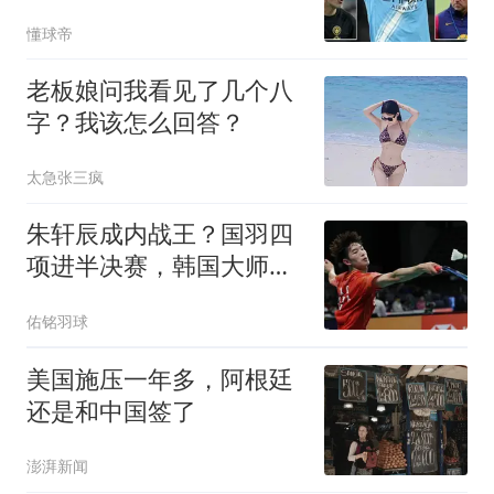
价至少6000万
懂球帝
老板娘问我看见了几个八
字？我该怎么回答？
太急张三疯
朱轩辰成内战王？国羽四
项进半决赛，韩国大师赛
8日赛程
佑铭羽球
美国施压一年多，阿根廷
还是和中国签了
澎湃新闻