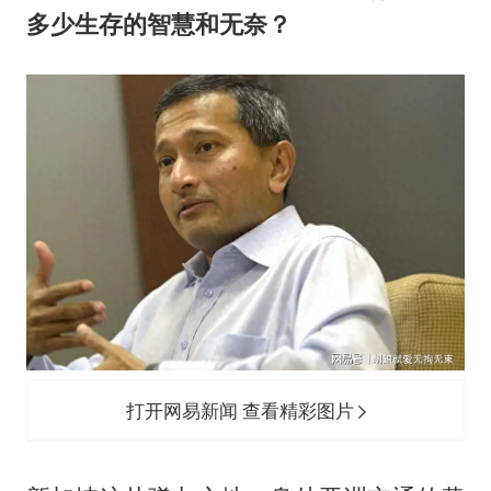
女儿为争财产堵门阻挠父亲出殡
多少生存的智慧和无奈？
今日立秋你咬秋了吗
“今天得有40℃了吧 为啥还不预警”
夯实基础开新局
打开网易新闻 查看精彩图片