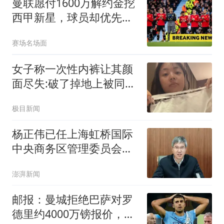
曼联愿付1600万解约金挖
西甲新星，球员却优先等
待巴萨
赛场名场面
女子称一次性内裤让其颜
面尽失:破了掉地上被同事
看到
极目新闻
杨正伟已任上海虹桥国际
中央商务区管理委员会党
组书记、常务副主任
澎湃新闻
邮报：曼城拒绝巴萨对罗
德里约4000万镑报价，要