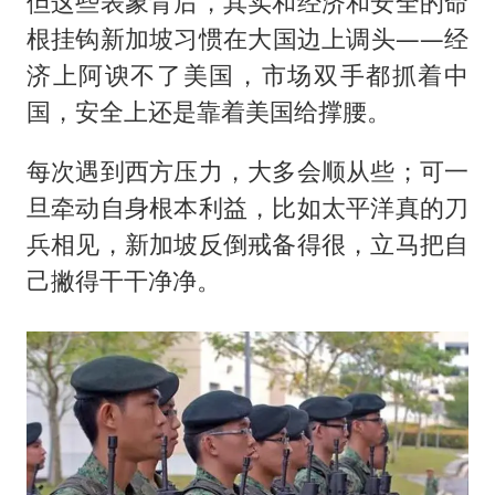
但这些表象背后，其实和经济和安全的命
根挂钩新加坡习惯在大国边上调头——经
济上阿谀不了美国，市场双手都抓着中
国，安全上还是靠着美国给撑腰。
每次遇到西方压力，大多会顺从些；可一
旦牵动自身根本利益，比如太平洋真的刀
兵相见，新加坡反倒戒备得很，立马把自
己撇得干干净净。