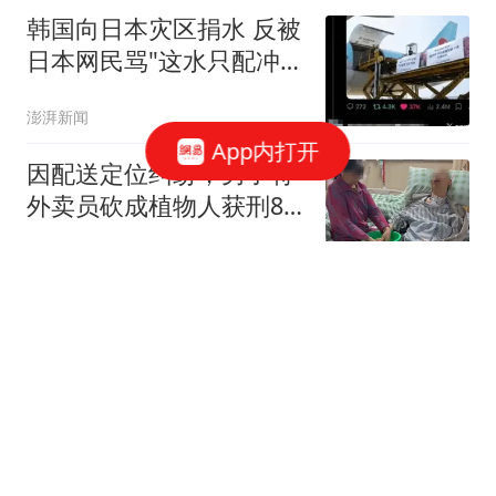
韩国向日本灾区捐水 反被
日本网民骂"这水只配冲马
桶"
澎湃新闻
App内打开
因配送定位纠纷，男子将
外卖员砍成植物人获刑8
年 被告家属：他多年前炒
红星新闻
股亏本精神异常，常年带
刀
官方披露：李云泽被罢免
全国人大代表
经济观察报
美国出手救日本结果把欧
元"献祭"了 贝森特回应质