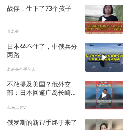
战俘，生下了73个孩子
喜老登
日本坐不住了，中俄兵分
两路
老表是个手艺人
不敢提及美国？俄外交
部：日本回避广岛长崎原
子弹轰炸责任方
车马点兵V
俄罗斯的新帮手终于来了