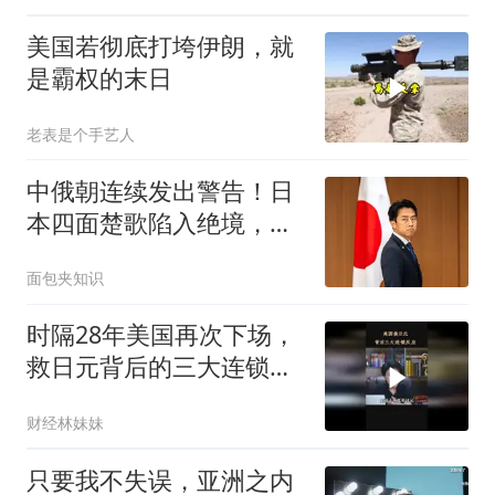
美国若彻底打垮伊朗，就
是霸权的末日
老表是个手艺人
中俄朝连续发出警告！日
本四面楚歌陷入绝境，美
军逃往第三岛链
面包夹知识
时隔28年美国再次下场，
救日元背后的三大连锁反
应
财经林妹妹
只要我不失误，亚洲之内