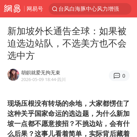
网易号
台风白海豚中心风力增强
向鹏0-3不敌张本智和
新加坡外长通告全球：如果被
四川宜宾高县4.9级地震致1死
迫选边站队，不选美方也不会
百花奖开幕式
选中方
“新疆阿勒泰八月能滑雪”不实
刘国正说向鹏打得很窝囊
胡鋇就爱无拘无束
0
陈幸同晋级WTT横滨冠军赛8强
2026-05-09 18:44
·四川
我国外贸延续良好增长态势
广东雷州通报特教老师招聘违规事件
现场压根没有转场的余地，大家都愣住了
这种关乎国家命运的选边题，为什么新加
两名乘客在飞机上因调节座椅起冲突
坡一点都不愿意接招？不挑边站，会有什
国防部：中国军队坚决反制任何闹海挑衅图谋
么后果？这事儿看着简单，实际背后藏着