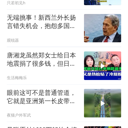
只若初见h
无端挑事！新西兰外长扬
言错失机会，抱怨多国为
何不跟着批评中国
观锐器
唐湘龙虽然郑女士给日本
地震捐了很多钱，但日本
只认民进党！
生活梅梅乐
眼前这可不是普通管道，
它就是亚洲第一长皮带廊
道
夜猫户外军武