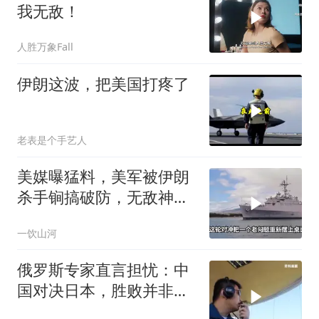
我无敌！
人胜万象Fall
伊朗这波，把美国打疼了
老表是个手艺人
美媒曝猛料，美军被伊朗
杀手锏搞破防，无敌神话
已被戳破
一饮山河
俄罗斯专家直言担忧：中
国对决日本，胜败并非唯
一忧虑