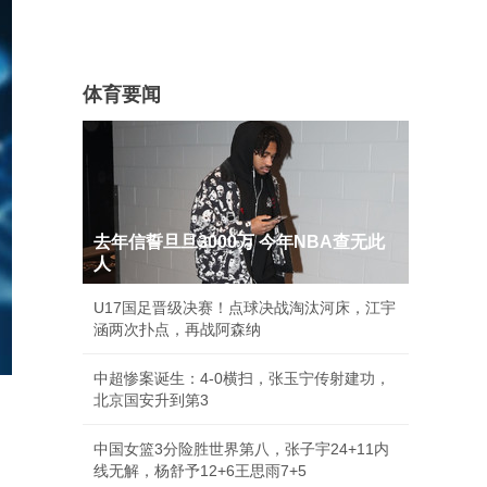
体育要闻
去年信誓旦旦3000万 今年NBA查无此
人
U17国足晋级决赛！点球决战淘汰河床，江宇
涵两次扑点，再战阿森纳
中超惨案诞生：4-0横扫，张玉宁传射建功，
北京国安升到第3
中国女篮3分险胜世界第八，张子宇24+11内
线无解，杨舒予12+6王思雨7+5