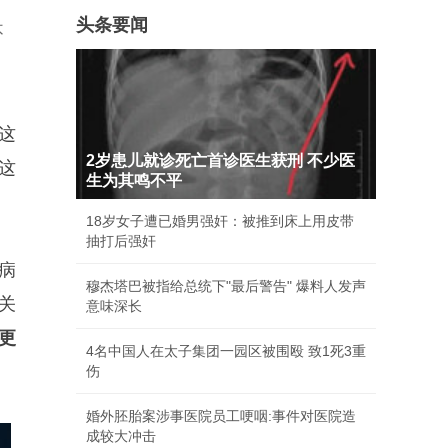
头条要闻
不
这
2岁患儿就诊死亡首诊医生获刑 不少医
这
生为其鸣不平
18岁女子遭已婚男强奸：被推到床上用皮带
抽打后强奸
病
穆杰塔巴被指给总统下"最后警告" 爆料人发声
关
意味深长
更
4名中国人在太子集团一园区被围殴 致1死3重
伤
婚外胚胎案涉事医院员工哽咽:事件对医院造
成较大冲击