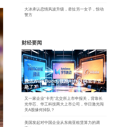
大冰承认恋情风波升级，牵扯另一女子，惊动
警方
财经要闻
腾讯WorkBuddy领跑AI办公 阿里字节
急了?
又一家企业“卡壳”北交所上市申报关，背靠长
光华芯、华工科技两大上市公司，华日激光闯
关A股缘何掉队？
美国发起对中国企业从东南亚租赁算力的调