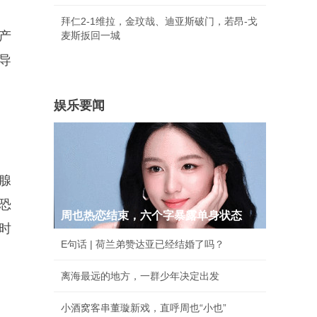
拜仁2-1维拉，金玟哉、迪亚斯破门，若昂-戈
产
麦斯扳回一城
导
娱乐要闻
腺
恐
周也热恋结束，六个字暴露单身状态
时
E句话 | 荷兰弟赞达亚已经结婚了吗？
离海最远的地方，一群少年决定出发
小酒窝客串董璇新戏，直呼周也“小也”