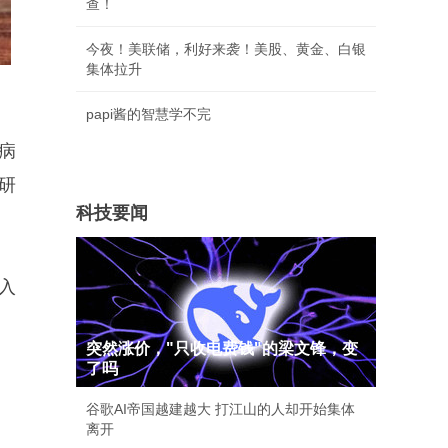
查！
今夜！美联储，利好来袭！美股、黄金、白银
集体拉升
papi酱的智慧学不完
病
研
科技要闻
入
突然涨价，"只收电费钱"的梁文锋，变
了吗
谷歌AI帝国越建越大 打江山的人却开始集体
离开