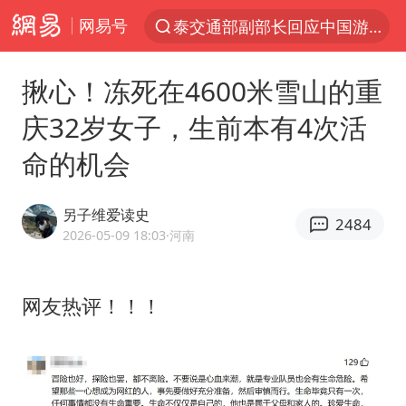
网易号
夜幕落下 运动上场
1岁宝宝碰坏纸巾盒 宝妈被索赔924元
揪心！冻死在4600米雪山的重
台风白海豚环流面积近似13个浙江
庆32岁女子，生前本有4次活
Meta被判支付5.67亿美元
命的机会
台风白海豚逼近 暴雨大暴雨来袭
47岁妈妈突然产女 26岁女儿：很震惊
另子维爱读史
2484
OpenAI为免费用户升级GPT-5.6 Luna
2026-05-09 18:03
·河南
日本广岛民众举行游行反对政府行径
21楼高空抛物嫌疑人被拘留
网友热评！！！
实探山东最热的“中国蔬菜之乡”
女子开一天一夜空调后二氧化碳中毒