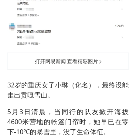
台风白海豚最新路径研判来了
船舶避风项目停工 多地全力防台风
命案逃犯躲进深山21年活得像野人
现代版摸金校尉落网查获400多枚古币
服务实体经济 财政金融打出组合拳
男子结婚8年发现3个女儿均非亲生
打开网易新闻 查看精彩图片
奋进开新局 实干挑大梁
32岁的重庆女子小琳（化名），最终没能
走出贡嘎雪山。
5月3日清晨，当同行的队友掀开海拔
4600米营地的帐篷门帘时，她早已在零
下-10℃的暴雪里，没了生命体征。