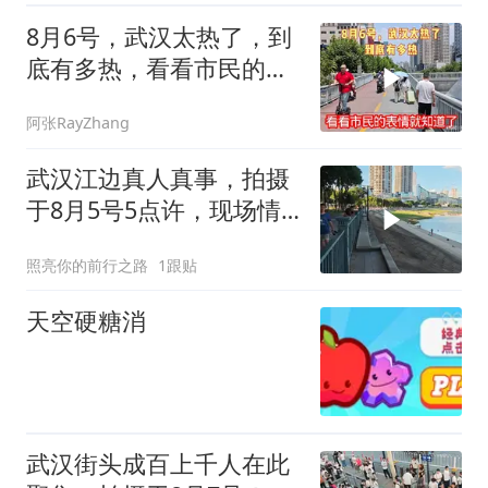
8月6号，武汉太热了，到
底有多热，看看市民的表
情就知道了
阿张RayZhang
武汉江边真人真事，拍摄
于8月5号5点许，现场情
况太吓人了
照亮你的前行之路
1跟贴
天空硬糖消
武汉街头成百上千人在此