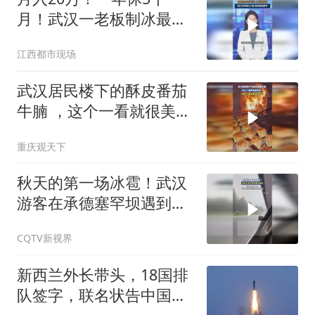
月！武汉一老板制冰最高
一单挣了三四万
江西都市现场
武汉居民楼下的酥皮番茄
牛腩 ，这个一看就很美味
呀
重庆观天下
秋天的第一场冰雹！武汉
游客在承德塞罕坝遇到冰
雹
CQTV新视界
新西兰外长带头，18国排
队签字，联名状告中国，