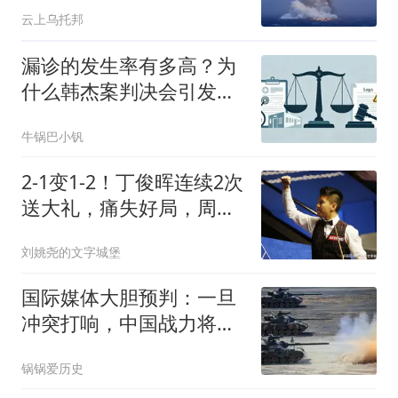
却遭两国果断否决
云上乌托邦
漏诊的发生率有多高？为
什么韩杰案判决会引发大
规模医护恐慌
牛锅巴小钒
2-1变1-2！丁俊晖连续2次
送大礼，痛失好局，周跃
龙2破百领先老马
刘姚尧的文字城堡
国际媒体大胆预判：一旦
冲突打响，中国战力将达
无人知晓的境地
锅锅爱历史