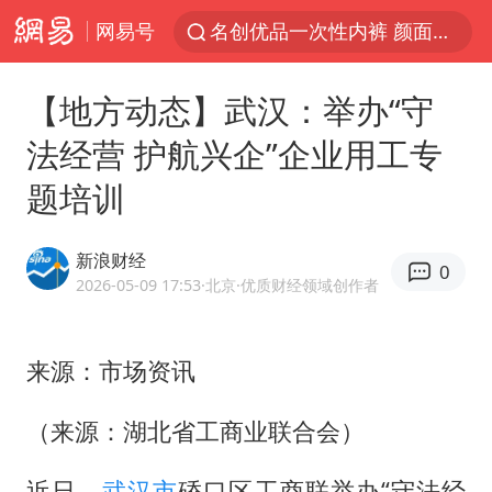
网易号
名创优品一次性内裤 颜面尽失
上海明日之星冠军杯调整决赛时间
【地方动态】武汉：举办“守
视频丨中国东方电气集团原党组副书记、董事宋致远被查
法经营 护航兴企”企业用工专
女子网购名牌包发现是自己丢的那只
题培训
香港宏福苑火灾或由烟头引起
浙江台州《告全体市民书》
新浪财经
0
女主硬加吻戏短剧已下架
2026-05-09 17:53
·北京
·优质财经领域创作者
郑丽文：台湾从来没有“独立”过
实时追踪台风白海豚
来源：市场资讯
四川宜宾市珙县发生3.4级地震
（来源：湖北省工商业联合会）
多个明星演唱会取消
近日，
武汉市
硚口区工商联举办“守法经