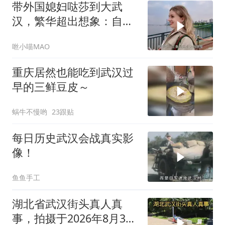
带外国媳妇哒莎到大武
汉，繁华超出想象：自己
就是村里来的
咝小喵MAO
重庆居然也能吃到武汉过
早的三鲜豆皮～
蜗牛不慢哟
23跟贴
每日历史武汉会战真实影
像！
鱼鱼手工
湖北省武汉街头真人真
事，拍摄于2026年8月3号