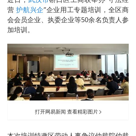
女儿为争财产堵门阻挠父亲出殡
营
护航兴企
”企业用工专题培训，全区商
男孩参加珠心算比赛气定神闲
会会员企业、执委企业等50余名负责人参
上海轮渡全线停航
加培训。
制冰厂工人旺季能月入一万三
人民的健康、体质、幸福一脉相承
打开网易新闻 查看精彩图片
本次培训特邀区劳动人事争议仲裁院仲裁