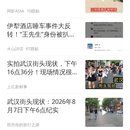
下午4点，不可思议
阿虾AIXA
10跟贴
伊犁酒店睡车事件大反
转！“王先生”身份被扒，
是重庆经营工程机械的小
火山詩话
67跟贴
老板，手握两家工程设备
公司
实拍武汉街头现状，下午
16点36分！现场情况很多
人没见过
上亿新鲜事
武汉街头现状：2026年8
月7日下午6点纪实
照亮你的前行之路