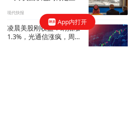
杂陈
现代快报
App内打开
凌晨美股刚收盘！纳指涨
1.3%，光通信涨疯，周一
A股会咋走
慧眼看世界哈哈
WTT横滨冠军赛：国乒2
人晋级四强，陈幸同4-0横
扫，松岛辉空4-3
薇说体育
搬家报价570元临时变卦
成5060元才肯搬上楼 女子
傻眼
极目新闻