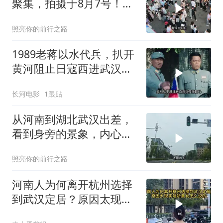
聚集，拍摄于8月7号！这
到底是咋回事？
照亮你的前行之路
1989老蒋以水代兵，扒开
黄河阻止日寇西进武汉，
导致下游百姓受难
长河电影
1跟贴
从河南到湖北武汉出差，
看到身旁的景象，内心激
动的说不出话来了
照亮你的前行之路
河南人为何离开杭州选择
到武汉定居？原因太现实
听听美女怎么说的