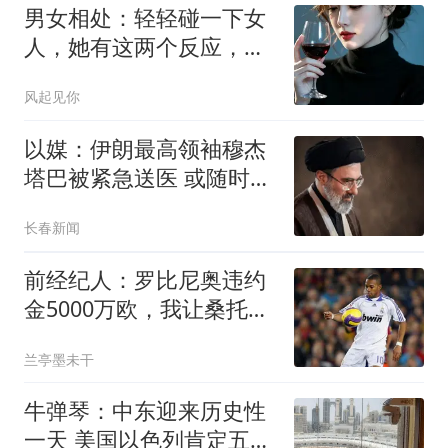
男女相处：轻轻碰一下女
人，她有这两个反应，说
明早就深爱你
风起见你
以媒：伊朗最高领袖穆杰
塔巴被紧急送医 或随时会
死去
长春新闻
前经纪人：罗比尼奥违约
金5000万欧，我让桑托斯
3000万放他去皇马
兰亭墨未干
牛弹琴：中东迎来历史性
一天 美国以色列肯定五味