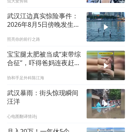
虫大爱剪辑
武汉江边真实惊险事件：
2026年8月5日傍晚发生的
可怕一幕
照亮你的前行之路
宝宝腿太肥被当成“束带综
合征”，吓得爸妈连夜赶往
武汉
协和手足外科陈江海
武汉暴雨：街头惊现瞬间
汪洋
心电图翻译情诗j
月入20万！一年休5个