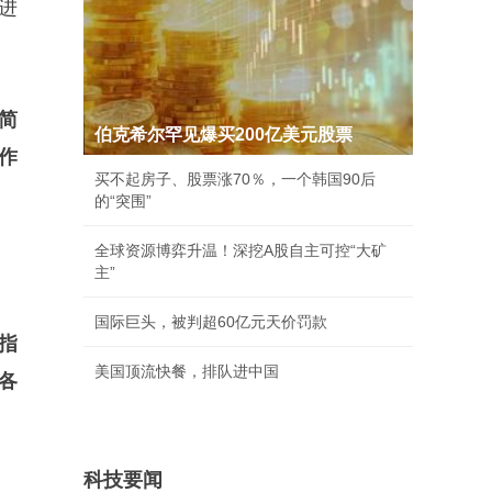
进
简
伯克希尔罕见爆买200亿美元股票
作
买不起房子、股票涨70％，一个韩国90后
的“突围”
全球资源博弈升温！深挖A股自主可控“大矿
主”
国际巨头，被判超60亿元天价罚款
指
美国顶流快餐，排队进中国
各
科技要闻