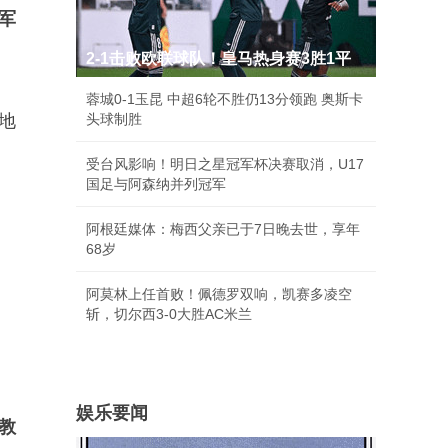
军
2-1击败欧联球队！皇马热身赛3胜1平
蓉城0-1玉昆 中超6轮不胜仍13分领跑 奥斯卡
地
头球制胜
受台风影响！明日之星冠军杯决赛取消，U17
国足与阿森纳并列冠军
阿根廷媒体：梅西父亲已于7日晚去世，享年
68岁
阿莫林上任首败！佩德罗双响，凯赛多凌空
斩，切尔西3-0大胜AC米兰
娱乐要闻
教