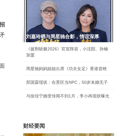
招
矛
刘嘉玲晒与周星驰合影，情谊深厚
《披荆斩棘2026》官宣阵容，小沈阳、孙楠
加盟
面
周星驰妈妈姐姐出席《功夫女足》香港首映
郑国霖现状：在景区当NPC，50岁未婚无子
与徐佳宁婚变传闻不到1月，李小冉现状曝光
财经要闻