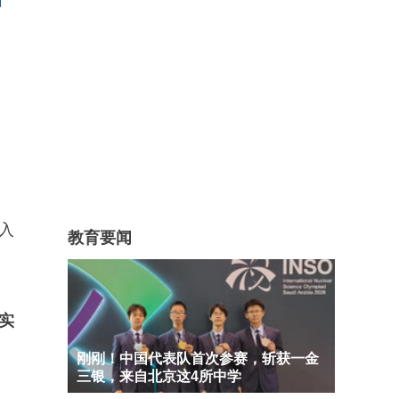
入
教育要闻
实
。
刚刚！中国代表队首次参赛，斩获一金
三银，来自北京这4所中学