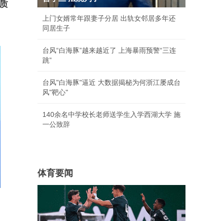
质
上门女婿常年跟妻子分居 出轨女邻居多年还
同居生子
台风“白海豚”越来越近了 上海暴雨预警“三连
跳”
台风"白海豚"逼近 大数据揭秘为何浙江屡成台
风"靶心"
140余名中学校长老师送学生入学西湖大学 施
一公致辞
体育要闻