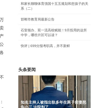
和家长聊聊体育强国十五五规划和您孩子的关
系（二）
数万
邯郸市教育局最新公告
卖
石室领办、双一流高校赋能！9月投用的这所
中学，哪些片区可以读？
产
公
快评 | 699分报考职高，并不新鲜
各
头条要闻
不
：
知名主持人被指出轨多年生两子前妻怒
告小三 法院判了