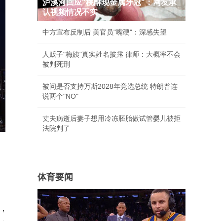
泸溪河回应"桃酥现金属牙冠"：网友承
认视频情况不实
中方宣布反制后 美官员"嘴硬"：深感失望
人贩子"梅姨"真实姓名披露 律师：大概率不会
被判死刑
被问是否支持万斯2028年竞选总统 特朗普连
说两个"NO"
丈夫病逝后妻子想用冷冻胚胎做试管婴儿被拒
法院判了
体育要闻
，