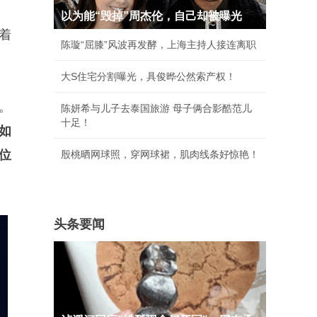
以为能“毁掉”周杰伦，自己却被曝光
着
陈璇“屈膝”风波再发酵，上海主持人接连离职
大S住宅分割曝光，具俊晔公然索产权！
。
陈妍希与儿子去泰国旅游 母子俩合影酷范儿
十足！
如
位
殷桃晒网球照，穿网球裙，肌肉线条好惊艳！
头条要闻