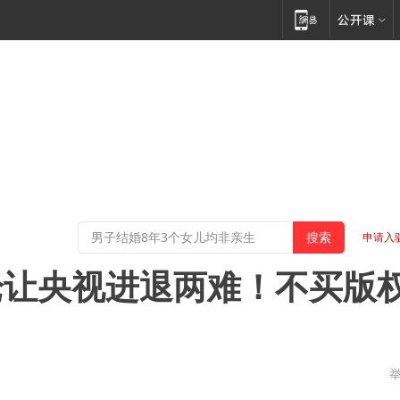
申请入
论让央视进退两难！不买版
徽