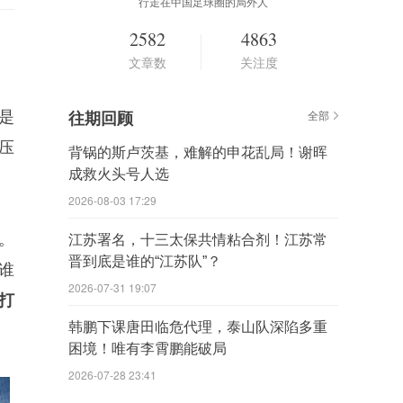
行走在中国足球圈的局外人
2582
4863
文章数
关注度
是
往期回顾
全部
压
背锅的斯卢茨基，难解的申花乱局！谢晖
成救火头号人选
2026-08-03 17:29
。
江苏署名，十三太保共情粘合剂！江苏常
晋到底是谁的“江苏队”？
谁
2026-07-31 19:07
打
韩鹏下课唐田临危代理，泰山队深陷多重
困境！唯有李霄鹏能破局
2026-07-28 23:41