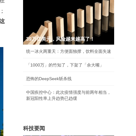
在
；
这
39万亿美元，风险越来越高了！
统一冰火两重天：方便面独撑，饮料全面失速
「1000万」的竹知了，下架了「余大嘴」
恐怖的DeepSeek斩杀线
中国疾控中心：此次疫情强度与前两年相当，
新冠阳性率上升趋势已趋缓
科技要闻