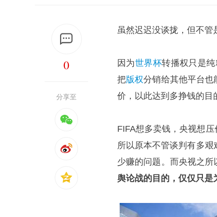
虽然迟迟没谈拢，但不管是
0
因为
世界杯
转播权只是纯
把
版权
分销给其他平台也
价，以此达到多挣钱的目
分享至
FIFA想多卖钱，央视
所以原本不管谈判有多艰
少赚的问题。而央视之所
舆论战的目的，仅仅只是