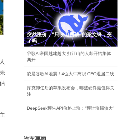
突然涨价，"只收电费钱"的梁文锋，变
了吗
谷歌AI帝国越建越大 打江山的人却开始集体
离开
人
乘
凌晨谷歌AI地震！4位大牛离职 CEO退居二线
估
库克卸任后的苹果发布会，哪些硬件最值得关
注
DeepSeek预告API价格上涨：“预计涨幅较大”
主
汽车要闻