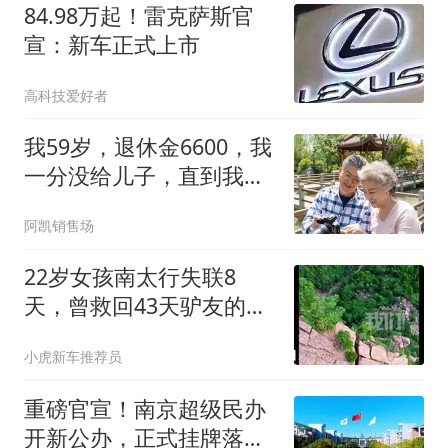
84.98万起！雷克萨斯官
宣：新车正式上市
高科技爱好者
我59岁，退休金6600，我
一分没给儿子，直到我住
院才明白
阿凯销售场
22岁女孩南太行失联8
天，曾救回43天驴友的野
马大哥再上山
小虎新车推荐员
重磅官宣！南京超级民办
开新公办，正式挂牌落