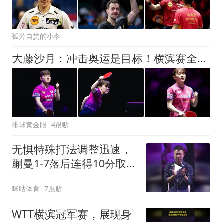
孤芳自赏的小李
大藤沙月：冲击奥运是目标！横滨赛全力争冠，日乒女队竞争激烈
排球黄金眼
4跟贴
无惧特殊打法调整迅速，
蒯曼1-7落后连得10分取
胜，横扫巴特拉收获横滨
咪咕体育
7跟贴
赛开门红
WTT横滨冠军赛，展现身