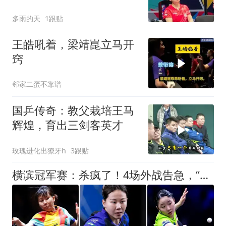
王皓，王涛等三段犀利话
多雨的天
1跟贴
王皓吼着，梁靖崑立马开
窍
邻家二蛋不靠谱
国乒传奇：教父栽培王马
辉煌，育出三剑客英才
玫瑰进化出獠牙h
3跟贴
横滨冠军赛：杀疯了！4场外战告急，“卫冕冠军”大战法国猛将