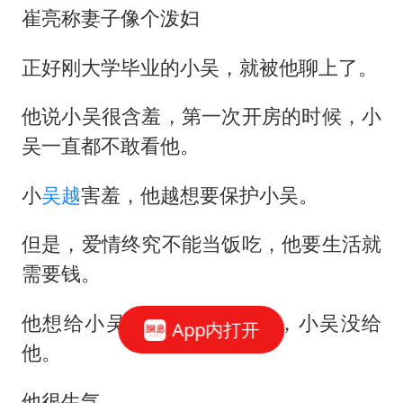
崔亮称妻子像个泼妇
正好刚大学毕业的小吴，就被他聊上了。
他说小吴很含羞，第一次开房的时候，小
吴一直都不敢看他。
小
吴越
害羞，他越想要保护小吴。
但是，爱情终究不能当饭吃，他要生活就
需要钱。
他想给小吴借5000元，可是，小吴没给
App内打开
他。
他很生气。