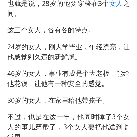
2名小孩玩手机低头幅度近乎折叠
也就是说，28岁的他要穿梭在3个
女人
之
四川宜宾地震网友称睡觉被摇醒
间。
胡彦斌获《歌手2026》歌王
这三个女人，各有各的特点。
老人离世案亲属质疑记录仪
24岁的女人，刚大学毕业，年轻漂亮，让
38岁演员求职万岁山NPC成功
他感觉到久违的新鲜感。
夯实基础开新局
46岁的女人，事业有成是个大老板，能给
他花钱，让他有一种安全的感觉。
30岁的女人，在家里给他带孩子。
不过，也是在这一年，他同时睡了3个女
人的事儿穿帮了，3个女人要把他送到监
狱里。