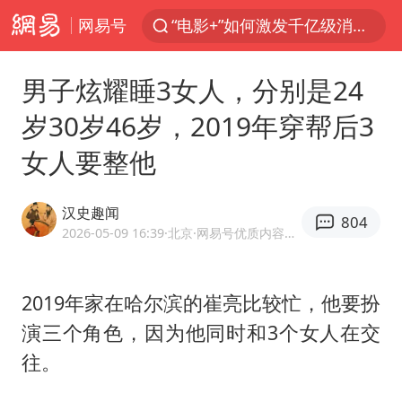
网易号
预计“白海豚”明晚将在浙江舟山到福建福鼎一带沿海登陆
实时追踪台风白海豚
男子炫耀睡3女人，分别是24
用AI造出新病毒意味着什么
岁30岁46岁，2019年穿帮后3
美股创4月份以来最大单周涨幅
女人要整他
云南一地过火把节意外灼伤16人
俄黑客称掌握北约直接参与袭俄证据
汉史趣闻
804
泰国校园枪击事件已致8死30余伤
2026-05-09 16:39
·北京
·网易号优质内容创作者
王虹邓煜的同学获统计学界诺贝尔奖
“东北超”哈尔滨主场收官战小贴士
2019年家在哈尔滨的崔亮比较忙，他要扮
演三个角色，因为他同时和3个女人在交
微信新功能：你可以“撤回”你的撤回
往。
福建省泉州市委书记张毅恭接受纪律审查和监察调查