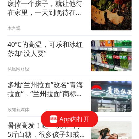
废掉一个孩子，就让他待
在家里，一天到晚待在家
里。
木言观
40℃的高温，可乐和冰红
茶却“没人要”
凤凰网财经
多地“兰州拉面”改名“青海
拉面”，“兰州拉面”商标目
前处于无效状态
政知新媒体
App内打开
暑假高发！吃一次相当于
5斤白糖，很多孩子却戒