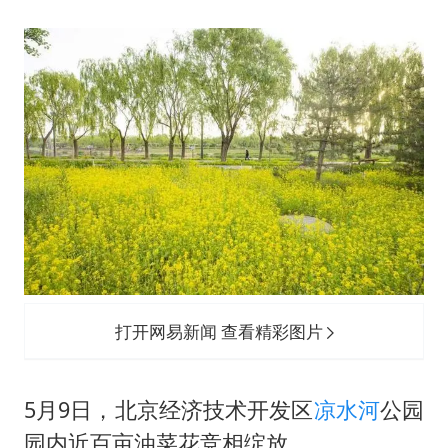
村民谈“梅姨”：叫的其实是“媒姨”
郑国霖回应去景区上班被保安拦下
感觉全东北都在等7号
东方甄选被判赔偿江小白30万元
80后女柜员逆袭成4200亿银行副行长
奋进开新局 实干挑大梁
打开网易新闻 查看精彩图片
5月9日，北京经济技术开发区
凉水河
公园
园内近百亩油菜花竞相绽放。