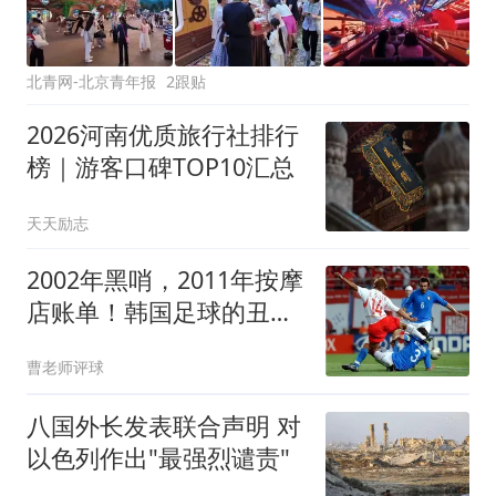
北青网-北京青年报
2跟贴
2026河南优质旅行社排行
榜｜游客口碑TOP10汇总
天天励志
2002年黑哨，2011年按摩
店账单！韩国足球的丑
闻，二十年后还在写续集
曹老师评球
八国外长发表联合声明 对
以色列作出"最强烈谴责"