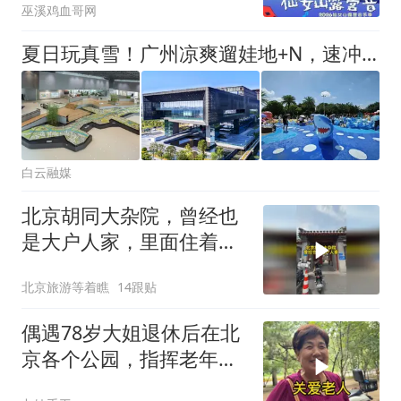
巫溪鸡血哥网
看全明星演出
夏日玩真雪！广州凉爽遛娃地+N，速冲！
白云融媒
北京胡同大杂院，曾经也
是大户人家，里面住着几
十户人
北京旅游等着瞧
14跟贴
偶遇78岁大姐退休后在北
京各个公园，指挥老年大
合唱