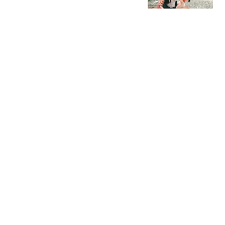
不掉，医生：常吃，是自
阿呆爸
毁脾胃！
38岁演员求职景区NPC:收
入基本断了 每月几千块都
没有
扬子晚报
媒体：美国制裁中国瓜
子、饺子 到底在怕什么
中国能源网
租客在上锁柜子里发现遗
像吓哭 房东曾称就爱租给
男生
极目新闻
热搜