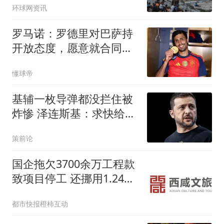
环球网资讯
罗马诺：罗德里对巴萨持
开放态度，愿意就合同条
款展开谈判
懂球帝
基辅一枚导弹都没拦住被
炸惨 泽连斯基：求快给我
导弹
策前论
国企拖欠3700余万工程款
致项目停工 还挪用1.24亿
资金
都市快报橙柿互动