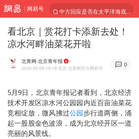
网易号
中方回应是否在太平洋海底开采稀土
宇树科技发行价格150.80元/股
看北京｜赏花打卡添新去处！
泰国一女公务员妆容引争议 本人回应
凉水河畔油菜花开啦
U17国足1分钟轰2球
外交部发言人就广岛核爆81周年等答记者问
北青网-北京青年报
0
贵州轮胎子公司获美国退税8136万
2026-05-09 16:18
·北京
·北青网官方网易号
吉林一“温度计大楼”读数爆表
5月9日，北京青年报记者看到，北京经济
台风白海豚影响中国已成定局
技术开发区凉水河公园园内近百亩油菜花
法国将禁止“未经同意的电话营销”
竞相绽放，微风拂过
公园
步行道两侧，涌
27岁女子成组织卖淫集团主犯被通缉
起一股股金色波浪，成为北京经开区一道
我国编制完成新版全月地质图
亮丽的风景线。