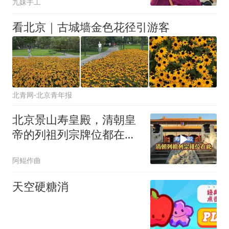
九妹手工
看北京｜古城墙金色花径引游客
北青网-北京青年报
北京景山寿皇殿，清朝皇
帝的列祖列宗牌位都在，
乾隆时期修建的
阿鲲作曲
天空硬糖消