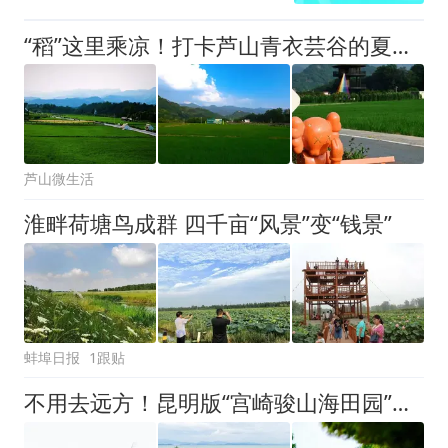
“稻”这里乘凉！打卡芦山青衣芸谷的夏日绿野！
芦山微生活
淮畔荷塘鸟成群 四千亩“风景”变“钱景”
蚌埠日报
1跟贴
不用去远方！昆明版“宫崎骏山海田园”，治愈了无数人