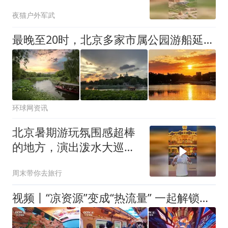
大，
夜猫户外军武
最晚至20时，北京多家市属公园游船延时开放
环球网资讯
北京暑期游玩氛围感超棒
的地方，演出泼水大巡游
全都有！
周末带你去旅行
视频丨“凉资源”变成“热流量” 一起解锁避暑好去处