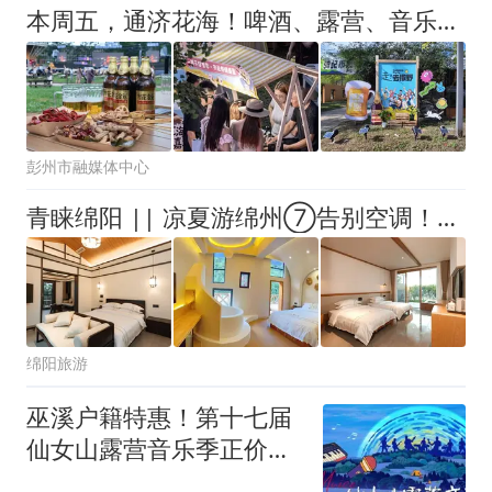
本周五，通济花海！啤酒、露营、音乐，等你“燥”起来！
彭州市融媒体中心
青睐绵阳 || 凉夏游绵州⑦告别空调！蝴蝶谷的这些民宿，让你住进自然里，枕着山风睡
绵阳旅游
巫溪户籍特惠！第十七届
仙女山露营音乐季正价票
8月8日8时开售，只需168