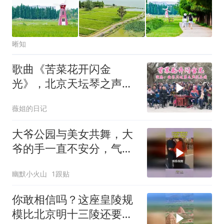
晰知
歌曲《苦菜花开闪金
光》，北京天坛琴之声民
乐团演奏，打动人心
薇姐的日记
大爷公园与美女共舞，大
爷的手一直不安分，气的
美女上手制止
幽默小火山
1跟贴
你敢相信吗？这座皇陵规
模比北京明十三陵还要宏