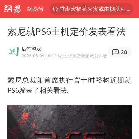
网易号
香港宏福苑火灾或由烟头引起
云南一地村民过火把节意外灼伤16人
索尼就PS6主机定价发表看法
张本智和：零封向鹏不意外
泰国初中生饮弹自尽前开了26枪
后竹游戏
28
用AI造出新病毒意味着什么
2026-05-09 16:11
·湖北
·优质游戏领域创作者
今年第二强台风将带来多大影响
索尼总裁兼首席执行官十时裕树近期就
浙江最强风雨时段已锁定
PS6发表了相关看法。
上半年国内居民出游人次34.63亿
女子被狗舔脚确诊三级暴露 医生回应
多所幼师院校开设养老专业
泰国校园枪击事件已致8死30余伤