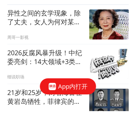
异性之间的玄学现象，除
了丈夫，女人为何对某个
人无法释怀。
周哥一影视
2026反腐风暴升级！中纪
委亮剑：14大领域+3类关
键人群，一个不留
细说职场
App内打开
21岁和25岁，两名海警在
黄岩岛牺牲，菲律宾的这
笔账迟早要算
音乐时光的娱乐
一夜上涨30元，金饰克价