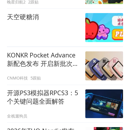
晚星归航2
2跟贴
天空硬糖消
KONKR Pocket Advance
新配色发布 开启新批次预
订
CNMO科技
5跟贴
开源PS3模拟器RPCS3：5
个关键问题全面解答
全栈遛狗员