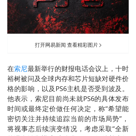
老人被城管撞倒后离世亲属质疑记录仪
薛之谦杭州站演唱会取消
必胜客，被正式买断
四川宜宾地震网友称睡觉被摇醒
打开网易新闻 查看精彩图片
习近平心系体育强国建设
在
索尼
最新举行的财报电话会议上，十时
裕树被问及全球内存和芯片短缺对硬件价
格的影响，以及PS6主机是否受到波及。
他表示，索尼目前尚未就PS6的具体发布
时间或最终定价做任何决定，称“希望能
密切关注并持续追踪当前的市场局势”，
将视事态后续演变情况，考虑采取“全新