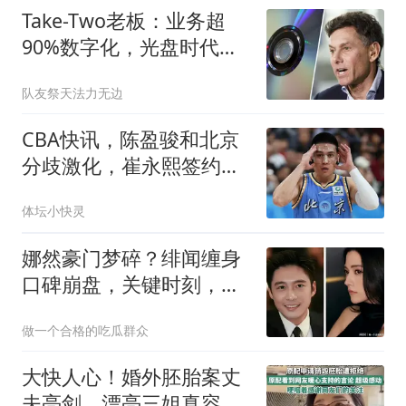
Take-Two老板：业务超
90%数字化，光盘时代已
结束
队友祭天法力无边
CBA快讯，陈盈骏和北京
分歧激化，崔永熙签约，
山东高速签布里因
体坛小快灵
娜然豪门梦碎？绯闻缠身
口碑崩盘，关键时刻，朱
婷“救”了霍启山
做一个合格的吃瓜群众
大快人心！婚外胚胎案丈
夫亮剑，漂亮三姐真容流