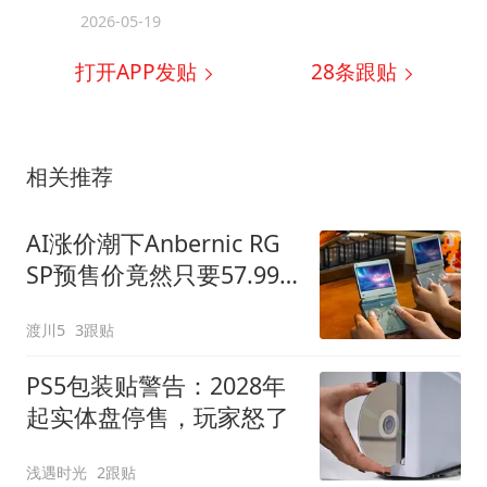
2026-05-19
打开APP发贴
28
条跟贴
相关推荐
AI涨价潮下Anbernic RG
SP预售价竟然只要57.99
美元
渡川5
3跟贴
PS5包装贴警告：2028年
起实体盘停售，玩家怒了
浅遇时光
2跟贴