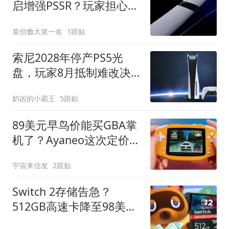
启增强PSSR？玩家担心画
质反而变差
菜但瘾大第一名
1跟贴
索尼2028年停产PS5光
盘，玩家8月抵制难改决
定
奶凶的小霸王
5跟贴
89美元早鸟价能买GBA掌
机了？Ayaneo这次定价有
点东西
宇宙来信发
2跟贴
Switch 2存储告急？
512GB高速卡降至98美
元，比原价省52美元