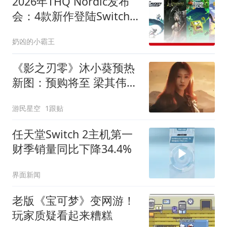
2026年THQ Nordic发布
会：4款新作登陆Switch
与Switch 2，为何让人又
奶凶的小霸王
惊又喜？
《影之刃零》沐小葵预热
新图：预购将至 梁其伟发
文
游民星空
1跟贴
任天堂Switch 2主机第一
财季销量同比下降34.4%
界面新闻
老版《宝可梦》变网游！
玩家质疑看起来糟糕