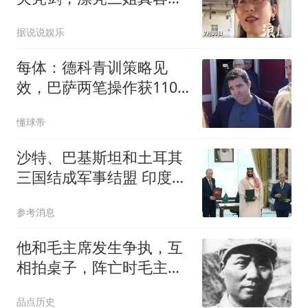
出，细节太讽刺！
据说说娱乐
每体：德科青训策略见
效，巴萨两笔操作获1100
万欧元
懂球帝
沙特、巴基斯坦和土耳其
三国结成军事结盟 印度紧
张了
参考消息
他和毛主席发生争执，互
相拍桌子，阵亡时毛主席
不由地默默流泪
品点历史