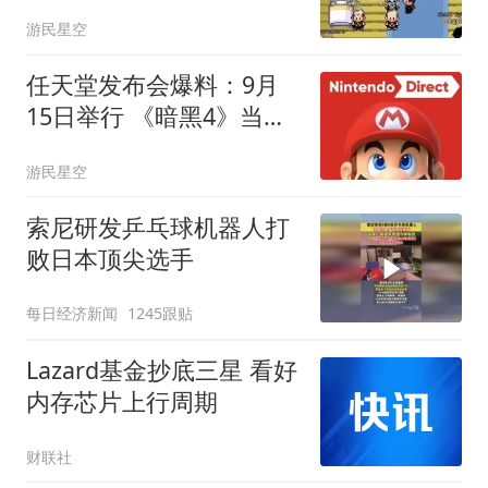
游民星空
任天堂发布会爆料：9月
15日举行 《暗黑4》当天
上
游民星空
索尼研发乒乓球机器人打
败日本顶尖选手
每日经济新闻
1245跟贴
Lazard基金抄底三星 看好
内存芯片上行周期
财联社