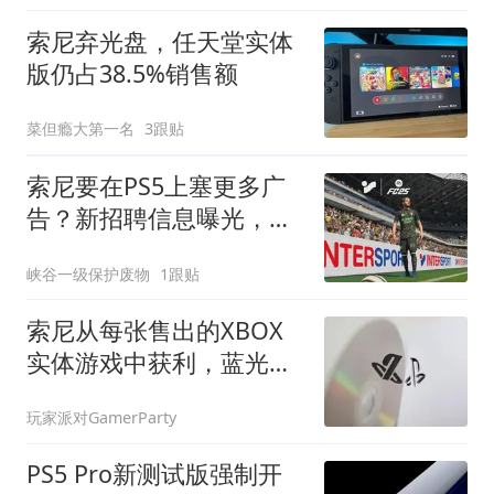
索尼弃光盘，任天堂实体
版仍占38.5%销售额
菜但瘾大第一名
3跟贴
索尼要在PS5上塞更多广
告？新招聘信息曝光，玩
家担忧吃相难看
峡谷一级保护废物
1跟贴
索尼从每张售出的XBOX
实体游戏中获利，蓝光授
权费成隐形收入
玩家派对GamerParty
PS5 Pro新测试版强制开