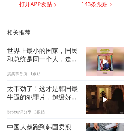
打开APP发贴
143
条跟贴
相关推荐
世界上最小的国家，国民
和总统是同一个人，走出
房门就出国
搞笑事务所
1跟贴
太带劲了！这才是韩国最
牛逼的犯罪片，超级好
看，人不能太贪！
悦悦知识分享
3跟贴
中国大叔跑到韩国卖煎