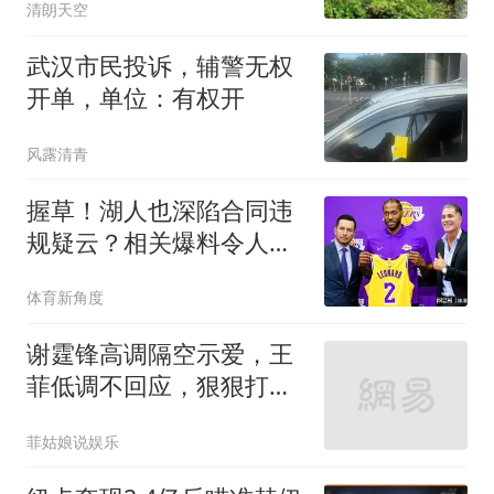
清朗天空
武汉市民投诉，辅警无权
开单，单位：有权开
风露清青
握草！湖人也深陷合同违
规疑云？相关爆料令人咋
舌
体育新角度
谢霆锋高调隔空示爱，王
菲低调不回应，狠狠打脸
全网吃瓜看客！
菲姑娘说娱乐