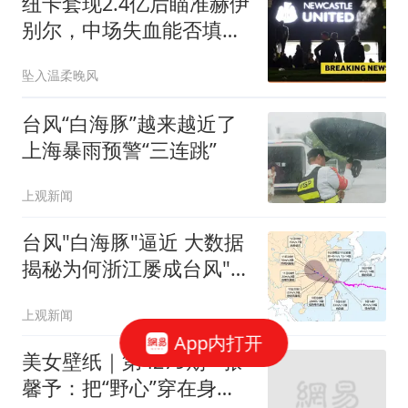
纽卡套现2.4亿后瞄准赫伊
别尔，中场失血能否填
补？
坠入温柔晚风
台风“白海豚”越来越近了
上海暴雨预警“三连跳”
上观新闻
台风"白海豚"逼近 大数据
揭秘为何浙江屡成台风"靶
心"
上观新闻
App内打开
美女壁纸｜第4279期 · 张
馨予：把“野心”穿在身