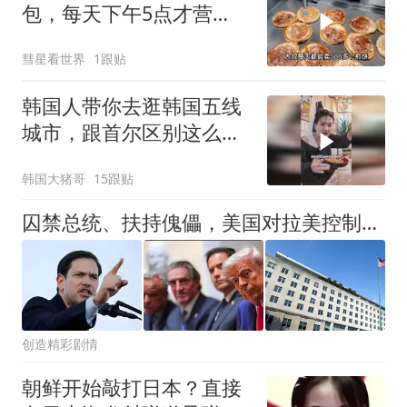
包，每天下午5点才营
业，直言月赚5万很满足
彗星看世界
1跟贴
韩国人带你去逛韩国五线
城市，跟首尔区别这么
大？
韩国大猪哥
15跟贴
囚禁总统、扶持傀儡，美国对拉美控制权的争夺，手段比想象的恶劣
创造精彩剧情
朝鲜开始敲打日本？直接