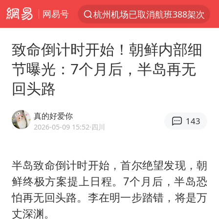
网易号
杭州机场已取消航班388架次
上半年我国经营主体结构持续优化
致命倒计时开始！朝鲜内部细
白海豚将给京津冀带来大暴雨
节曝光：7个月后，半岛再无
《披荆斩棘2026》阵容官宣
回头路
国足U17与阿森纳决赛取消 并列冠军
2025年小学教师减少13.19万
真的好爱你
143
王艺迪2-4不敌张本美和止步4强
2026-05-09 15:52
·四川
以军士兵把枪口对准中国记者
上门女婿出轨女邻居多年被判重婚罪
半岛致命倒计时开始，首尔绝望发现，朝
鲜终极方案提上日程。7个月后，半岛恐
韩军前线部队连曝丑闻
怕再无回头路。李在明一步踏错，将是万
女子发现前夫婚内与第三者育子
丈深渊。