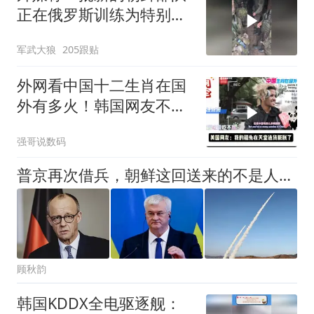
正在俄罗斯训练为特别军
事行动做准备
军武大狼
205跟贴
外网看中国十二生肖在国
外有多火！韩国网友不会
缺席！
强哥说数码
普京再次借兵，朝鲜这回送来的不是人，是瞄准更大目标的一张王牌
顾秋韵
韩国KDDX全电驱逐舰：