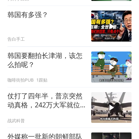
韩国有多强？
告白手工
韩国要翻拍长津湖，该怎
么拍呢？
咖啡街拍PUB
1跟贴
仗打了四年半，普京突然
动真格，242万大军就位3
万朝鲜援兵到场
战武科普
外媒称一批新的朝鲜部队