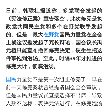
《龙餐馆》 冲奖
笔试第一被劝弃考涉事副校长被撤职
日前，韩联社报道称，多党联合发起的
《宪法修正案》宣告落空，此次修宪是执
构建更高水平的全民健身公共服务体系
政党共同民主党和多个在野党联手发起
挡“张雪机车”民进党当局怕什么
的。但是，最大
在野党
国民力量党在全会
香港高温刷新历史纪录
上就这议题发起了冗长辩论，国会议长禹
灌溉水坝被隔成鱼塘 村民投诉20余年
元植只能宣布撤回修宪决定，硬生生把这
中国第1高楼阻尼器摆动明显
件事拖到泡汤。至此，时隔39年才推进的
奋力开创中国式现代化建设新局面
修宪大计，彻底泡汤。
国民
力量党不是第一次阻止修宪了，早在
前一天修宪案就曾经提请国会全会审议，
但是国民力量议员直接选择不出席，导致
人数不达标，表决无法进行。在修宪泡汤