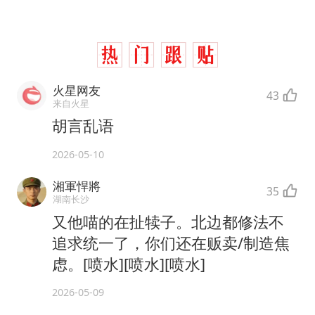
火星网友
43
来自火星
胡言乱语
2026-05-10
湘軍悍將
35
湖南长沙
又他喵的在扯犊子。北边都修法不
追求统一了，你们还在贩卖/制造焦
虑。[喷水][喷水][喷水]
2026-05-09