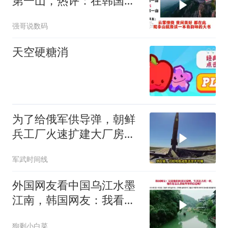
第一山，热评：在韩国土
堆也算山？
强哥说数码
天空硬糖消
为了给俄军供导弹，朝鲜
兵工厂火速扩建大厂房，
还用土把它埋了
军武时间线
外国网友看中国乌江水墨
江南，韩国网友：我看见
了中国落后的一面
狗剩小白菜