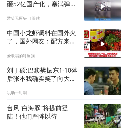
砸52亿国产化，塞满弹道
导弹的科幻巨舰
爱笑无厘头
1跟贴
中国小龙虾调料在国外火
了，国外网友：配方来自
韩国！
爱歌唱的叮当猫
刘丁硕:巴黎樊振东1-10落
后张本我确实笑了向大家
道歉不该这么做
哄动一时啊
台风“白海豚”将提前登
陆！他们严阵以待