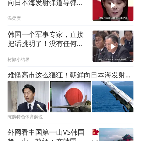
向日本海发射弹道导弹，
这是今年第10次
温柔度
韩国一个军事专家，直接
把话挑明了！没有任何一
个国家敢动
树懒小结界
难怪高市这么猖狂！朝鲜向日本海发射导弹，东京早建好地下避难所
陈腕特色体育解说
外网看中国第一山VS韩国