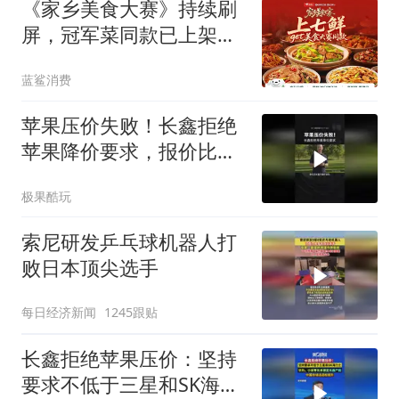
《家乡美食大赛》持续刷
屏，冠军菜同款已上架京
东七鲜超市
蓝鲨消费
苹果压价失败！长鑫拒绝
苹果降价要求，报价比三
星还高
极果酷玩
索尼研发乒乓球机器人打
败日本顶尖选手
每日经济新闻
1245跟贴
长鑫拒绝苹果压价：坚持
要求不低于三星和SK海力