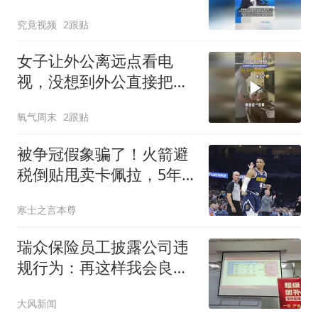
士，华为、小米等长单锁
究竟视频
2跟贴
定产能
女子让外公离远点看电
视，没想到外公直接把电
视关了，网友：你外公这
氧气周末
2跟贴
个年纪怕近视？
被争冠假象骗了！火箭避
税倒贴甩卖卡佩拉，5年2
亿砸阿门纯属做梦
寒士之言本尊
瑞众保险员工披露公司违
规行为：再这样我会良心
不安
大风新闻