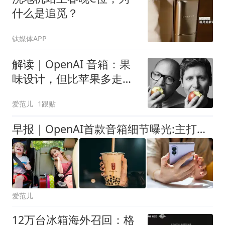
什么是追觅？
钛媒体APP
解读｜OpenAI 音箱：果
味设计，但比苹果多走一
步
爱范儿
1跟贴
早报｜OpenAI首款音箱细节曝光:主打「有生命感」的交互/DeepSeek预告将大幅涨价/Switch 2累计销量达2368万台
爱范儿
12万台冰箱海外召回：格