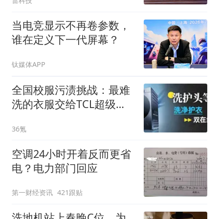
雷科技
当电竞显示不再卷参数，
谁在定义下一代屏幕？
钛媒体APP
全国校服污渍挑战：最难
洗的衣服交给TCL超级
筒，体验奢享级净护
36氪
空调24小时开着反而更省
电？电力部门回应
第一财经资讯
421跟贴
洗地机站上春晚C位，为