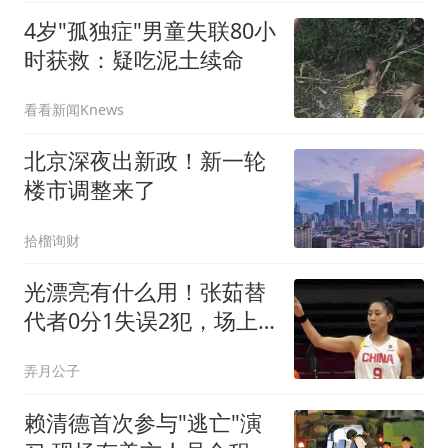
4岁"孤独症"男童失联80小
时获救：疑吃泥土续命
看看新闻Knews
北京深夜出新政！新一轮
楼市调整来了
拾榴询财
光漂亮有什么用！张茹替
代者0分1失误2犯，场上
存在感只剩秀颜值？
弄月公子
赖清德首次参与"逃亡"演