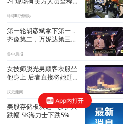
习 现场有美方人员全程观
察
环球时报国际
第一轮胡彦斌拿下第一，
齐豫第二，万妮达第三，
《歌手2026》歌王之战帮
鲁中晨报
唱环节结束，“齐豫毛阿敏
秒了”冲上热搜
女技师脱光男顾客衣服坐
他身上 后者直接将她赶了
下去
汉史趣闻
App内打开
美股存储板块进一步扩大
跌幅 SK海力士下跌5%
财联社