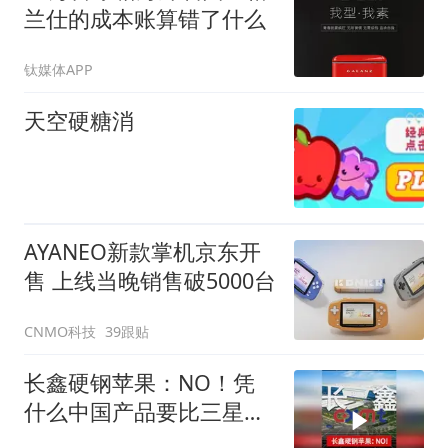
兰仕的成本账算错了什么
钛媒体APP
天空硬糖消
AYANEO新款掌机京东开
售 上线当晚销售破5000台
CNMO科技
39跟贴
长鑫硬钢苹果：NO！凭
什么中国产品要比三星便
宜！