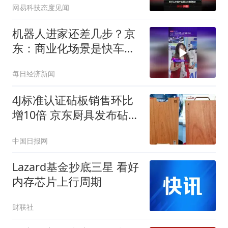
网易科技态度见闻
机器人进家还差几步？京
东：商业化场景是快车
道，未来会有更多消费级
每日经济新闻
产品出现
4J标准认证砧板销售环比
增10倍 京东厨具发布砧板
品质标准获市场认可
中国日报网
Lazard基金抄底三星 看好
内存芯片上行周期
财联社