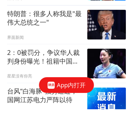
特朗普：很多人称我是"最
伟大总统之一"
界面新闻
2：0被罚分，争议华人裁
判身份曝光！祖籍中国，
多次对国乒判罚
星星没有你亮
App内打开
台风“白海豚”强势逼近，
国网江苏电力严阵以待
现代快报
三个国家和地区力挺因凡