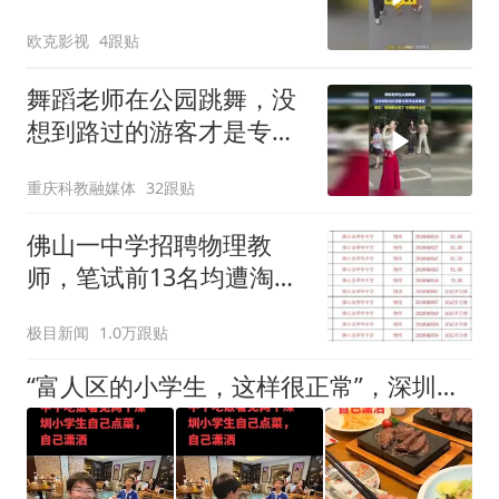
欧克影视
4跟贴
舞蹈老师在公园跳舞，没
想到路过的游客才是专业
级舞者，网友：跳得都太
重庆科教融媒体
32跟贴
美了，不愧是专业的
佛山一中学招聘物理教
师，笔试前13名均遭淘
汰？教育局：已叫停招
极目新闻
1.0万跟贴
聘，成立调查组全面核查
“富人区的小学生，这样很正常”，深圳俩男孩吃饭视频，让大人自愧不如