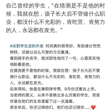
泰国初中生饮弹自尽前开了26枪
自己曾经的学生，“在猜测是不是他的时
22岁女生独闯南太行失联12天
候，我就在想，孩子长大后不管做什么职
万岁山接盘烂尾恒大文旅城
业，都没什么不光彩的，肯吃苦、肯努力
薛之谦杭州站演唱会取消
的人，永远都在发光。”
张本智和：零封向鹏不意外
习近平心系体育强国建设