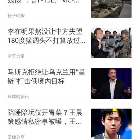
130J
扬子晚报
李在明果然没让中方失望
180度猛调头不打算放过
日本
空天力量
马斯克拒绝让乌克兰用"星
链"打击俄境内目标
环球网资讯
陪睡陪玩仅开胃菜？王晨
策感情私密事被曝，王楚
钦惨遭牵连
棠棣分享