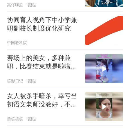
嵩仔聊剧
1跟贴
协同育人视角下中小学兼
职副校长制度优化研究
中国教科院
赛场上的美女，多种兼
职，比赛结束就是啦啦队
员！
笑影日记
1跟贴
女人被杀手暗杀，幸亏当
初语文老师没教好，不然
小命不保
勇笑搞笑
1跟贴