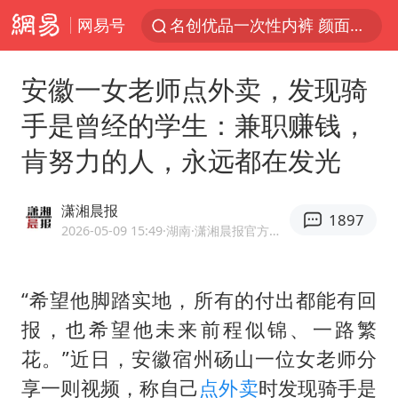
网易号
名创优品一次性内裤 颜面尽失
伊斯兰版北约来了吗
安徽一女老师点外卖，发现骑
香港宏福苑火灾或由烟头引起
手是曾经的学生：兼职赚钱，
网约车司机充电时猝死保险拒赔
肯努力的人，永远都在发光
中国父女泰国骑摩托车坠崖1死1伤
浙江台州《告全体市民书》
潇湘晨报
1897
四川宜宾3.4级地震
2026-05-09 15:49
·湖南
·潇湘晨报官方网易号
陕西柞水泥石流已致2死 仍有1人失联
多所高校取消艺考
“希望他脚踏实地，所有的付出都能有回
报，也希望他未来前程似锦、一路繁
上半年国内居民出游人次34.63亿
花。”近日，安徽宿州砀山一位女老师分
店主称换“青海拉面”招牌后生意更好
享一则视频，称自己
点外卖
时发现骑手是