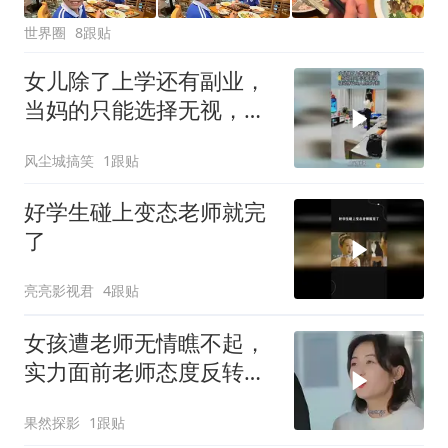
世界圈
8跟贴
女儿除了上学还有副业，
当妈的只能选择无视，这
动作让众人自叹不如
风尘城搞笑
1跟贴
好学生碰上变态老师就完
了
亮亮影视君
4跟贴
女孩遭老师无情瞧不起，
实力面前老师态度反转，
平凡身躯藏强大力量
果然探影
1跟贴