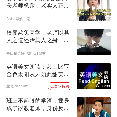
关老师怒斥：老实人正义
绝不缺席！
Boba奔波儿灞
校霸欺负同学，老师以其
人之道还治其人之身，结
局太解气了
每日精选好电影
31跟贴
英语美文朗读：莎士比亚-
金色太阳从未如此甜美吻
过
00:00
孟飞Phoenix
云音乐特供
班上不起眼的学渣，摇身
成了家教老师，身份反转
太精彩