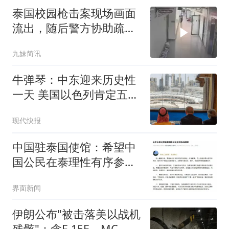
泰国校园枪击案现场画面
流出，随后警方协助疏散
学生和教师离开
九妹简讯
牛弹琴：中东迎来历史性
一天 美国以色列肯定五味
杂陈
现代快报
中国驻泰国使馆：希望中
国公民在泰理性有序参与
活动
界面新闻
伊朗公布"被击落美以战机
残骸"：含F-15E、MC-