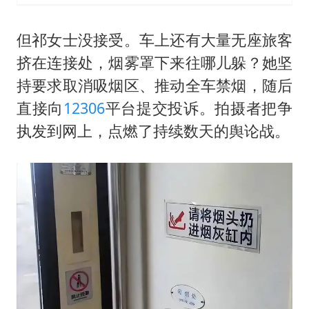
但祁女士没接受。车上还有大量无座旅客
挤在连接处，烟雾罩下来往哪儿躲？她坚
持要求取消吸烟区、推动全车禁烟，随后
直接向
12306
平台提交投诉。拍摄者把争
执发到网上，点燃了持续数天的舆论战。