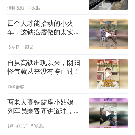
子直呼不要掉下去
爆料视频
14跟贴
四个人才能抬动的小火
车，这铁疙瘩做的太实在
了，这质量杠杠的1
皮皮怪
1跟贴
自从高铁出现以来，阴阳
怪气就从来没有停止过！
巅峰倦客
两老人高铁霸座小姑娘，
列车员乘客齐讲道理，俩
老人装不识字硬刚
趣味加工厂
53跟贴