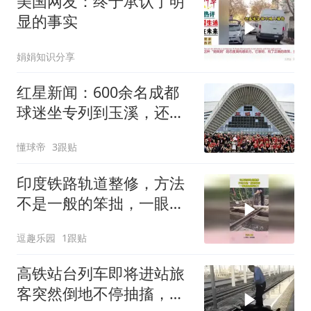
美国网友：终于承认了明
显的事实
娟娟知识分享
红星新闻：600余名成都
球迷坐专列到玉溪，还有
球迷骑行前往
懂球帝
3跟贴
印度铁路轨道整修，方法
不是一般的笨拙，一眼看
出国家实力
逗趣乐园
1跟贴
高铁站台列车即将进站旅
客突然倒地不停抽搐，男