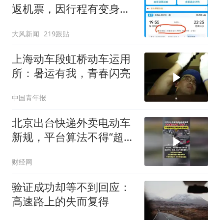
返机票，因行程有变身体
患病，两小时内退票，祥
大风新闻
219跟贴
鹏航空扣票价75%深圳航
空全退
上海动车段虹桥动车运用
所：暑运有我，青春闪亮
中国青年报
北京出台快递外卖电动车
新规，平台算法不得“超
速”！不得推荐逆行禁行等
财经网
违法路线
验证成功却等不到回应：
高速路上的失而复得