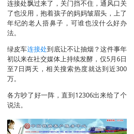
白海豚将正面袭击贯穿浙江
连接处飘过来了，关门挡不住，通风口关
酒店回应车内过夜被收150元
了也没用，抱着孩子的妈妈皱眉头，上了
年纪的老人捂鼻子，可谁也没什么好办
黄金牛市回来了吗
法。
酒店花洒现排泄物住客索赔遭拒
杭州全市有序停课
绿皮车
连接处
到底让不让抽烟？这件事年
36岁男演员成景区NPC后人气爆棚
初以来在社交媒体上持续发酵，仅5月6日
至7日两天，相关搜索热度就达到近300
乐享全民健身 共筑健康中国
万。
各方吵了好一阵，直到12306出来给了个
说法。