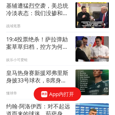
基辅遭猛烈空袭，美总统
冷淡表态：我们没掺和，
隔一片大洋
战域笔墨
19:4投票绝杀！萨拉弹劾
案草草归档，控方为何陷
入尴尬境地？
娱乐小可爱蛙
皇马热身赛新援邓弗里斯
身披33号球衣，B席身披
31号
App内打开
懂球帝
约翰-阿洛伊西：对不起远
道而来的球迷，茹萨身体