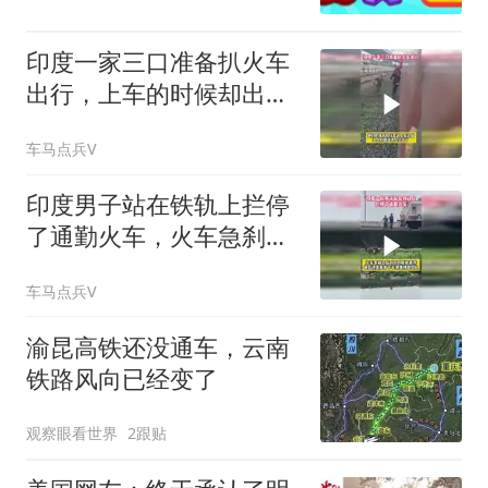
印度一家三口准备扒火车
出行，上车的时候却出现
了意外
车马点兵V
印度男子站在铁轨上拦停
了通勤火车，火车急刹之
后对方仍拒绝离开
车马点兵V
渝昆高铁还没通车，云南
铁路风向已经变了
观察眼看世界
2跟贴