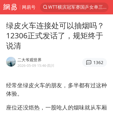
网易号
光影经济撬动暑期消费新蓝海
马克·艾伦退出斯诺克中国公开赛
绿皮火车连接处可以抽烟吗？
新疆优化调整景区内自驾服务费
12306正式发话了，规矩终于
梁家辉：到内地拍戏不是北上是回归
说清
茅台部分直营店飞天茅台提价
情侣在平潭拍日出时坠崖致一死一伤
二大爷观世界
1362
泰国初中生饮弹自尽前开了26枪
2026-05-09 15:46
·四川
台当局重金为“台独”织“皇帝新衣”
几元成本的AI广告导致千万市值蒸发
经常坐绿皮火车的朋友，多半都有过这种
体验。
老挝国会主席赛宋蓬逝世
夏日经济乘“热”而上 消费市场向“新”而行
座位还没焐热，一股呛人的烟味就从车厢