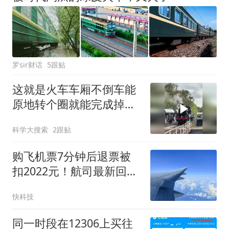
罗sir财话
5跟贴
这就是火车车厢不倒车能
原地转个圈就能完成掉头
的原因
科学大搜索
2跟贴
购飞机票7分钟后退票被
扣2022元！航司最新回
应：已达成和解 细节不便
快科技
透露
同一时段在12306上买往