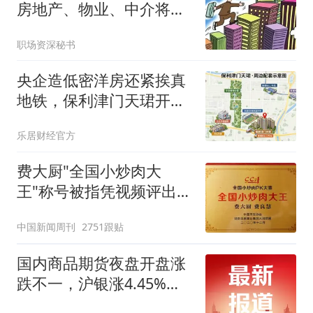
房地产、物业、中介将迎
来行业新一轮洗牌
职场资深秘书
央企造低密洋房还紧挨真
地铁，保利津门天珺开盘
去化为何承压？
乐居财经官方
费大厨"全国小炒肉大
王"称号被指凭视频评出
官方回应
中国新闻周刊
2751跟贴
国内商品期货夜盘开盘涨
跌不一，沪银涨4.45%，
沪金涨2.53%