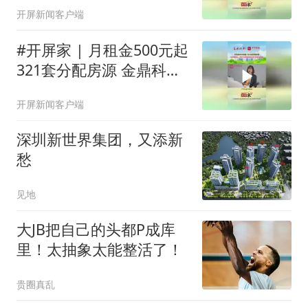
开屏新闻客户端
#开屏家 | 月租金500元起
321套分配房源 金鼎科技
园1、2号平台保租房项目
开屏新闻客户端
8月7日起正式选房 #媒体
原创
深圳新世界集团，又添新
愁
见地
大JB把自己的头都P成库
里！太抽象太能整活了！
贵圈真乱