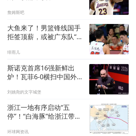
詹姆斯吧
大鱼来了！男篮锋线国手
拒签顶薪，或被广东队“2
换1”交易抢下？
绯雨儿
斯诺克首席16强新鲜出
炉！瓦菲6-0横扫中国外
卡，静候世界冠军！
刘姚尧的文字城堡
浙江一地有序启动“五
停”！“白海豚”给浙江带来
降雨或强于“巴威”！宁
环球网资讯
波、舟山景区、场馆全部