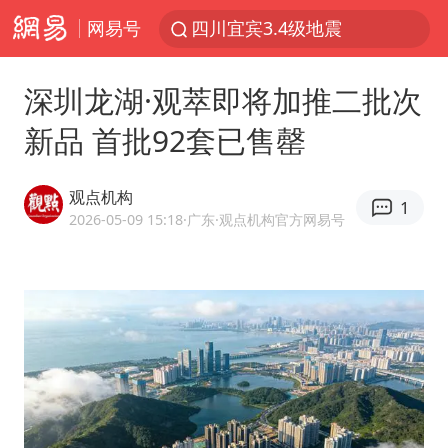
网易号
四川宜宾3.4级地震
香港宏福苑火灾或由烟头引起
深圳龙湖·观萃即将加推二批次
浙江台州《告全体市民书》
新品 首批92套已售罄
伊斯兰版北约来了吗
中国父女泰国骑摩托车坠崖1死1伤
观点机构
1
网约车司机充电时猝死保险拒赔
2026-05-09 15:18
·广东
·观点机构官方网易号
美国最大水库水位降至有记录以来最低
陕西柞水泥石流已致2死 仍有1人失联
店主称换“青海拉面”招牌后生意更好
多所高校取消艺考
泰国初中生饮弹自尽前开了26枪