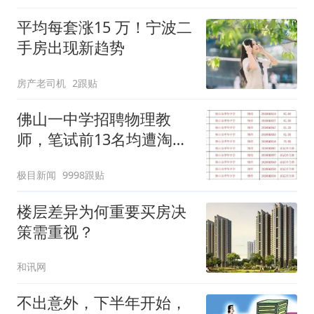
平均每套涨15 万！宁波二
手房出现新趋势
房产老司机
2跟贴
佛山一中学招聘物理教
师，笔试前13名均遭淘
汰？教育局：已叫停招
极目新闻
9998跟贴
聘，成立调查组全面核查
楼层差异为何重要买房决
策需重视？
和讯网
不出意外，下半年开始，