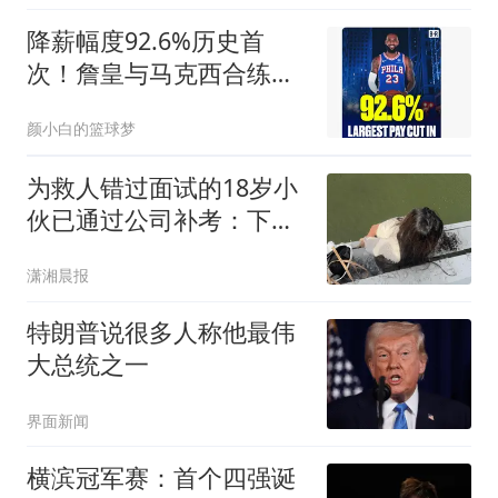
关闭
降薪幅度92.6%历史首
次！詹皇与马克西合练肌
肉完美 引乐福需裁1人
颜小白的篮球梦
为救人错过面试的18岁小
伙已通过公司补考：下周
报到
潇湘晨报
特朗普说很多人称他最伟
大总统之一
界面新闻
横滨冠军赛：首个四强诞