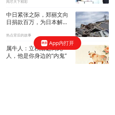
阅尽天下精彩
中日紧张之际，郑丽文向
日捐款百万，为日本解决
困难此举后患无穷
热点背后的故事
App内打开
属牛人：立秋后远离此
人，他是你身边的“内鬼”
刺头体育
男子称凌晨到足浴店加钟
时技师做出不当举动 警方
回应
台州交通广播