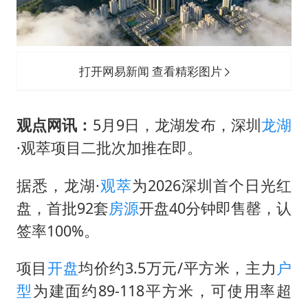
22岁女生独闯南太行失联12天
上半年国内居民出游人次34.63亿
万岁山接盘烂尾恒大文旅城
打开网易新闻 查看精彩图片
张本智和：零封向鹏不意外
薛之谦杭州站演唱会取消
观点网讯：
5月9日，龙湖发布，深圳
龙湖
习近平心系体育强国建设
·观萃项目二批次加推在即。
据悉，龙湖·
观萃
为2026深圳首个日光红
盘，首批92套
房源
开盘40分钟即售罄，认
签率100%。
项目
开盘
均价约3.5万元/平方米，主力
户
型
为建面约89-118平方米，可使用率超