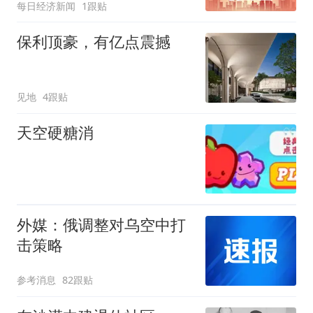
每日经济新闻
1跟贴
保利顶豪，有亿点震撼
见地
4跟贴
天空硬糖消
外媒：俄调整对乌空中打
击策略
参考消息
82跟贴