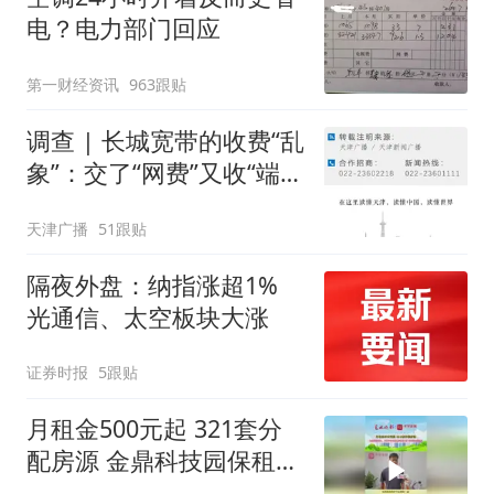
电？电力部门回应
第一财经资讯
963跟贴
调查 | 长城宽带的收费“乱
象”：交了“网费”又收“端口
费”，退费没着落，使用期
天津广播
51跟贴
可延长到2037年
隔夜外盘：纳指涨超1%
光通信、太空板块大涨
证券时报
5跟贴
月租金500元起 321套分
配房源 金鼎科技园保租房
项目8月7日起正式选房