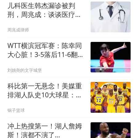
儿科医生韩杰漏诊被判
刑，周兆成：谈谈医疗事
故罪边界，悲剧不应只有
周兆成律师
单向追责！
WTT横滨冠军赛：陈幸同
大心脏！3-5落后11-6翻
盘，2-0领先劲敌！
刘姚尧的文字城堡
科比第一无悬念！美媒重
排湖人队史10大球星：奥
尼尔第4詹姆斯第8
锅子篮球
冲上热搜第一！湖人詹姆
斯！演都不演了…