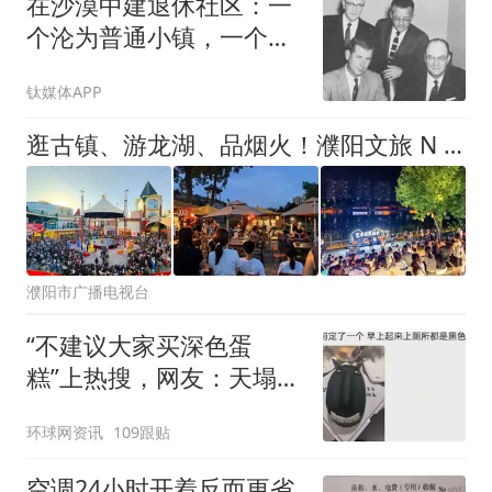
在沙漠中建退休社区：一
个沦为普通小镇，一个成
全球标杆
钛媒体APP
逛古镇、游龙湖、品烟火！濮阳文旅 N 种打开方式，哪一款戳中你？
濮阳市广播电视台
“不建议大家买深色蛋
糕”上热搜，网友：天塌
了！
环球网资讯
109跟贴
空调24小时开着反而更省