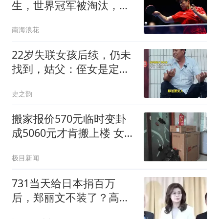
生，世界冠军被淘汰，王
艺迪约战张本美和
南海浪花
22岁失联女孩后续，仍未
找到，姑父：侄女是定向
生，怀疑被人骗了
史之韵
搬家报价570元临时变卦
成5060元才肯搬上楼 女子
傻眼
极目新闻
731当天给日本捐百万
后，郑丽文不装了？高调
与日本反华议员会面