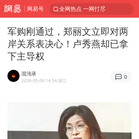
网易号
全网热点 一网打尽
军购刚通过，郑丽文立即对两
岸关系表决心！卢秀燕却已拿
下主导权
混沌录
0
2026-05-09 14:54
·浙江