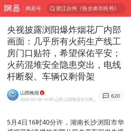
网易号
浙江台州《告全体市民书》
美拟年底前首次测试“金穹”反导系统
央视披露浏阳爆炸烟花厂内部
四川宜宾3.4级地震
画面：几乎所有火药生产线工
网约车司机充电时猝死保险拒赔
房门口贴符，希望保佑平安；
陕西柞水泥石流已致2死 仍有1人失联
火药混堆安全隐患突出，电线
泰国初中生饮弹自尽前开了26枪
杆断裂、车辆仅剩骨架
多所高校取消艺考
店主称换“青海拉面”招牌后生意更好
山西晚报
620
伊斯兰版北约来了吗
2026-05-09 14:45
·山西
·山西晚报官方网易号
上半年国内居民出游人次34.63亿
22岁女生独闯南太行失联12天
5月4日16时40分许，湖南长沙浏阳市华