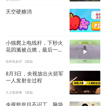
天空硬糖消
小猫爬上电线杆，下秒火
花四溅被点燃，最后一幕
万万没想到
给鳄鱼剔牙
2跟贴
8月3日，央视放出火箭军
一人发射全过程
大才新鲜事
1跟贴
央视怒批目不识丁，脑袋