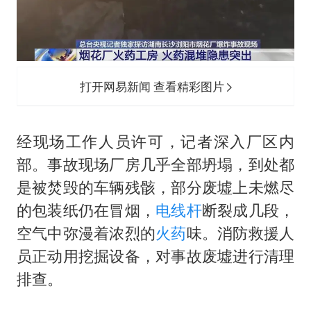
打开网易新闻 查看精彩图片
经现场工作人员许可，记者深入厂区内
部。事故现场厂房几乎全部坍塌，到处都
是被焚毁的车辆残骸，部分废墟上未燃尽
的包装纸仍在冒烟，
电线杆
断裂成几段，
空气中弥漫着浓烈的
火药
味。消防救援人
员正动用挖掘设备，对事故废墟进行清理
排查。