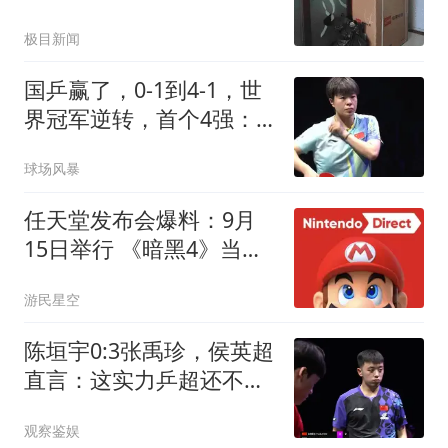
傻眼
极目新闻
国乒赢了，0-1到4-1，世
界冠军逆转，首个4强：
王艺迪太牛了，击败朱雨
球场风暴
玲
任天堂发布会爆料：9月
15日举行 《暗黑4》当天
上
游民星空
陈垣宇0:3张禹珍，侯英超
直言：这实力乒超还不开
放？差距太明显
观察鉴娱