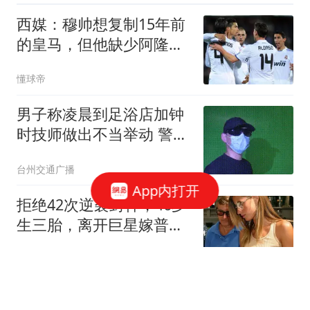
西媒：穆帅想复制15年前
的皇马，但他缺少阿隆索
这样的球员
懂球帝
男子称凌晨到足浴店加钟
时技师做出不当举动 警方
回应
台州交通广播
App内打开
拒绝42次逆袭封神，46岁
生三胎，离开巨星嫁普通
人，吉赛尔的选择让多少
东方不败然多多
女人清醒
牛弹琴：中东迎来历史性