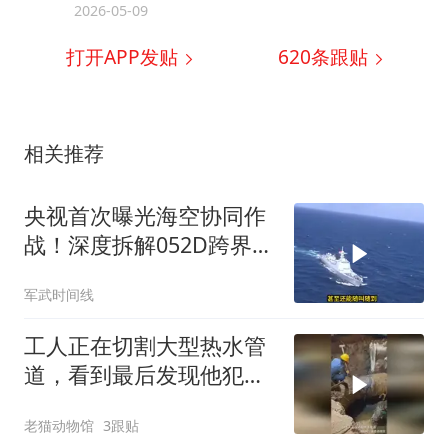
2026-05-09
打开APP发贴
620
条跟贴
相关推荐
央视首次曝光海空协同作
战！深度拆解052D跨界指
挥歼16，我军这套南海底
军武时间线
牌有多绝？
工人正在切割大型热水管
道，看到最后发现他犯了
一个严重的问题，一起看
老猫动物馆
3跟贴
看什么问题！