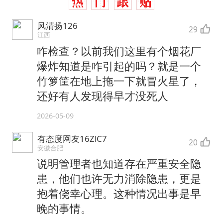
风清扬126
29
江西
咋检查？以前我们这里有个烟花厂
爆炸知道是咋引起的吗？就是一个
竹箩筐在地上拖一下就冒火星了，
还好有人发现得早才没死人
2026-05-09
有态度网友16ZlC7
20
安徽合肥
说明管理者也知道存在严重安全隐
患，他们也许无力消除隐患，更是
抱着侥幸心理。这种情况出事是早
晚的事情。