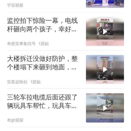
宇宙观察
监控拍下惊险一幕，电线
杆砸向两个孩子，幸好白
车为他们挡了一下
奇葩笑事集结号
1跟贴
大楼拆迁没做好防护，整
个楼塌下来砸到地面，这
得赔多少钱啊！
笑星赵铁柱
1跟贴
三轮车拉电缆后面还跟了
辆玩具车帮忙，玩具车：
终究是我承受了所有
奇妙观探