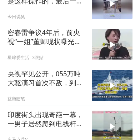
是这样操作的，最后一幕
万万没想到
今日说笑
密春雷争议4年后，前央
视“一姐”董卿现状曝光，
模样大变不敢认
星眸爱生活
3跟贴
央视罕见公开，055万吨
大驱演习首次不敌，到底
谁这么强？
益谦随笔
印度街头出现奇葩一幕，
一男子居然爬到电线杆上
锻炼
车马点兵V