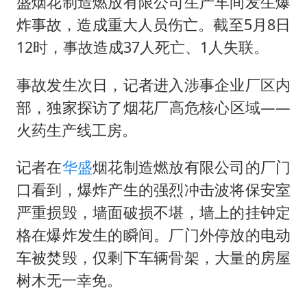
盛烟花制造燃放有限公司生产车间发生爆
薛之谦杭州站演唱会取消
炸事故，造成重大人员伤亡。截至5月8日
张本智和：零封向鹏不意外
12时，事故造成37人死亡、1人失联。
今年第二强台风将带来多大影响
“准2万亿”之城点名支持三所大学
事故发生次日，记者进入涉事企业厂区内
习近平心系体育强国建设
部，独家探访了烟花厂高危核心区域——
火药生产线工房。
记者在
华盛
烟花制造燃放有限公司的厂门
口看到，爆炸产生的强烈冲击波将保安室
严重损毁，墙面破损不堪，墙上的挂钟定
格在爆炸发生的瞬间。厂门外停放的电动
车被焚毁，仅剩下车辆骨架，大量的房屋
树木无一幸免。