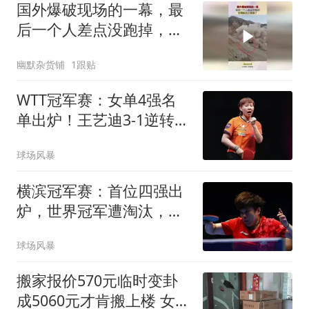
国外爆破现场的一幕，最
后一个人差点没跑掉，过
程实在太惊险了
幽默杂货铺
1跟贴
WTT冠军赛：女单4强名
单出炉！王艺迪3-1逆转晋
级，朱雨玲出局
球场风暴
横滨冠军赛：首位四强出
炉，世界冠军遭淘汰，王
艺迪对阵张本美和
球场风暴
搬家报价570元临时变卦
成5060元才肯搬上楼 女子