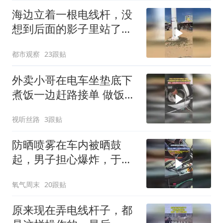
海边立着一根电线杆，没
想到后面的影子里站了一
排人，网友：跟电线杆上
都市观察
23跟贴
站一堆燕子一样
外卖小哥在电车坐垫底下
煮饭一边赶路接单 做饭干
活两样都不耽误网友：这
视听丝路
3跟贴
样真的不会有安全隐患吗
防晒喷雾在车内被晒鼓
起，男子担心爆炸，于是
用钳子将其拿出来
氧气周末
20跟贴
原来现在弄电线杆子，都