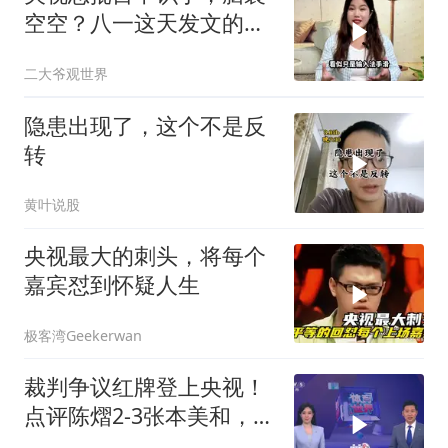
空空？八一这天发文的于
和伟，丢尽了脸面！
二大爷观世界
隐患出现了，这个不是反
转
黄叶说股
央视最大的刺头，将每个
嘉宾怼到怀疑人生
极客湾Geekerwan
裁判争议红牌登上央视！
点评陈熠2-3张本美和，提
到裁判2次判罚