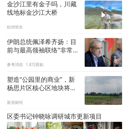
金沙江里有金子吗，川藏
线地标金沙江大桥
杭州班长
伊朗总统佩泽希齐扬：目
前与最高领袖联络"非常困
难"
参考消息
1.8万跟贴
塑造“公园里的商业”，新
杨思片区核心区地块将从
蓝图变为现实
新浪财经
区委书记钟晓咏调研城市更新项目