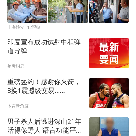
上海静安
12跟贴
印度宣布成功试射中程弹
道导弹
参考消息
重磅签约！感谢你火箭，
8换1震撼级交易……
体育新角度
男子杀人后逃进深山21年
活得像野人 语言功能严重