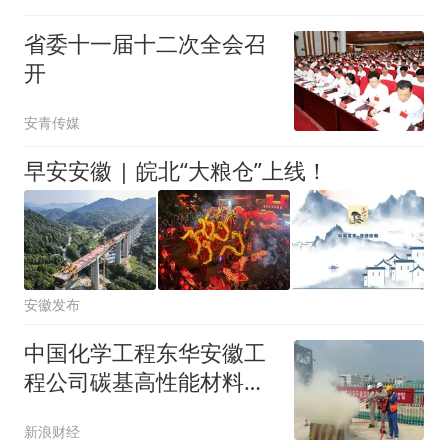
省委十一届十二次全会召
开
安青传媒
早安安徽 | 皖北“大粮仓”上线！
安徽发布
中国化学工程东华安徽工
程公司碳基高性能材料产
业示范项目联合新站区消
新浪财经
防大队开展消防应急演练