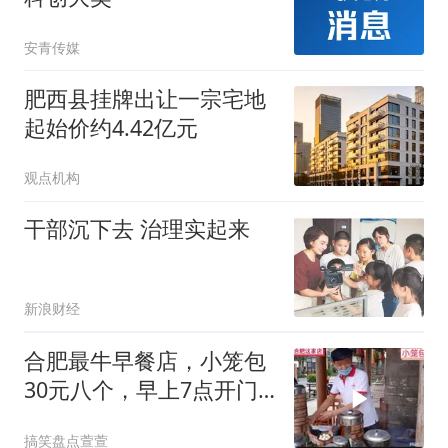
安青传媒
肥西县挂牌出让一宗宅地
起始价约4.42亿元
观点机构
干部沉下去 治理实起来
新浪财经
合肥最牛早餐店，小笼包
30元八个，早上7点开门
顾客想吃必须等
搞笑盘点萱萱