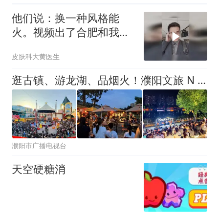
他们说：换一种风格能
火。视频出了合肥和我说
一声
皮肤科大黄医生
逛古镇、游龙湖、品烟火！濮阳文旅 N 种打开方式，哪一款戳中你？
濮阳市广播电视台
天空硬糖消