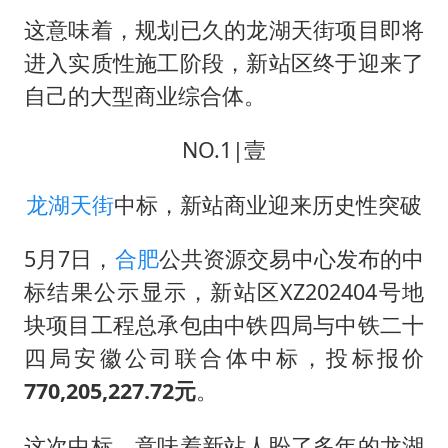
日韩股市高开跳水 SK海力士下挫转跌
这意味着，规划已久的龙湖天街项目即将
台风白海豚最新路径研判来了
进入实质性施工阶段，新站区终于迎来了
OpenAI为免费用户升级GPT-5.6 Luna
自己的大型商业综合体。
船舶避风项目停工 多地全力防台风
NO.1|壹
我国编制完成新版全月地质图
“深圳地面沉降致车辆损坏”不实
龙湖
天街
中标，新站商业迎来历史性突破
男子结婚8年发现3个女儿均非亲生
5月7日，
合肥
公共资源交易中心发布的中
奋进开新局 实干挑大梁
标结果公示显示，新站区XZ202404号地
块项目工程总承包由中铁四局与中铁二十
四局安徽公司联合体中标，投标报价
770,205,227.72元
。
这次中标，意味着新站人盼了多年的龙湖