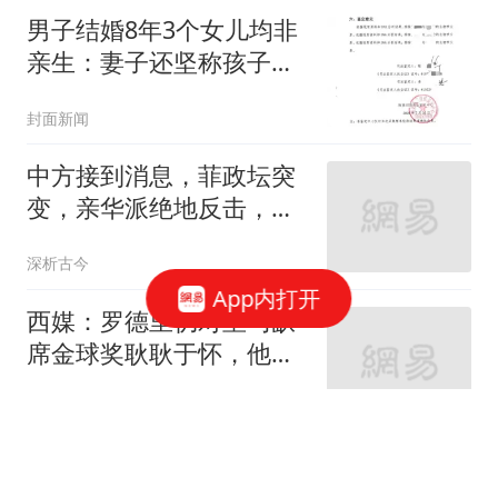
男子结婚8年3个女儿均非
亲生：妻子还坚称孩子是
我的
封面新闻
中方接到消息，菲政坛突
变，亲华派绝地反击，老
杜长子已开第一枪
深析古今
App内打开
西媒：罗德里仍对皇马缺
席金球奖耿耿于怀，他理
解为皇马历史性的轻慢
懂球帝
47岁秦岚游马尔代夫，身