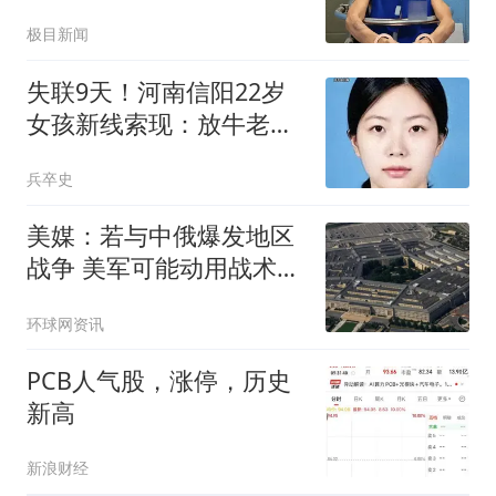
退化
极目新闻
失联9天！河南信阳22岁
女孩新线索现：放牛老者
紫霞关遇见过？
兵卒史
美媒：若与中俄爆发地区
战争 美军可能动用战术核
武器
环球网资讯
PCB人气股，涨停，历史
新高
新浪财经