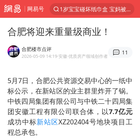
网易号
1岁宝宝碰坏纸巾盒 宝妈被索赔924元
以“新”破局 首发经济点亮城市消费活力
合肥将迎来重量级商业！
Meta被判支付5.67亿美元
台风白海豚逼近 暴雨大暴雨来袭
合肥楼市点评
11
47岁妈妈突然产女 26岁女儿：很震惊
2026-05-09 14:19
·安徽
·优质房产领域创作者
阿根廷足协发文力挺因凡蒂诺
5月7日，合肥公共资源交易中心的一纸中
中国稀土盘中涨停
标公示，在新站区的业主群里炸开了锅。
A股开盘：民爆、CPO等概念走强
中铁四局集团有限公司与中铁二十四局集
日本广岛民众举行游行反对政府行径
团安徽工程有限公司联合体，以
7.7亿元
21楼高空抛物嫌疑人被拘留
成功中标
新站区
XZ202404号地块项目工
男子杀人后逃进深山21年活得像野人
程总承包。