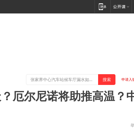
申请入
天？厄尔尼诺将助推高温？