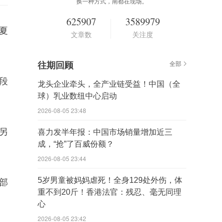
换一种方式，南都在现场。
625907
3589979
夏
文章数
关注度
往期回顾
全部
段
龙头企业牵头，全产业链受益！中国（全
球）乳业数纽中心启动
2026-08-05 23:48
另
喜力发半年报：中国市场销量增加近三
成，“抢”了百威份额？
2026-08-05 23:44
5岁男童被妈妈虐死！全身129处外伤，体
部
重不到20斤！香港法官：残忍、毫无同理
心
2026-08-05 23:42