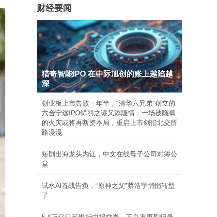
财经要闻
猎奇智能IPO 在中际旭创的账上越陷越
深
创业板上市告败一年半，“清华六兄弟”创立的
六合宁远IPO铩羽之谜又添隐情：一场被隐瞒
的火灾或将再断资本局，重启上市剑指北交所
路漫漫
短剧出海龙头内讧，中文在线母子公司对簿公
堂
试水AI首战告负，“原神之父”蔡浩宇悄悄转型
了