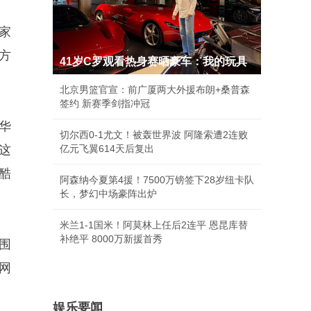
家
方
41岁C罗观看热身赛晒豪车：我的玩具
北京男篮官宣：前广厦两大外援布朗+桑普森
签约 新赛季剑指冲冠
华
切尔西0-1尤文！被轰世界波 阿隆索遭2连败
这
亿元飞翼614天后复出
酷
阿森纳今夏第4援！7500万镑签下28岁纽卡队
长，梦幻中场豪阵出炉
米兰1-1国米！阿莫林上任后2连平 恩昆库替
补绝平 8000万新援首秀
围
网
娱乐要闻