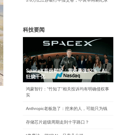
5.6万亿江苏银行中报交卷，不良率再刷纪录
科技要闻
SpaceX首份财报：营收暴涨92%，AI
狂烧千亿
鸿蒙智行："竹知了"相关投诉均有明确侵权事
实
Anthropic老板急了：挖来的人，可能只为钱
存储芯片超级周期走到十字路口？