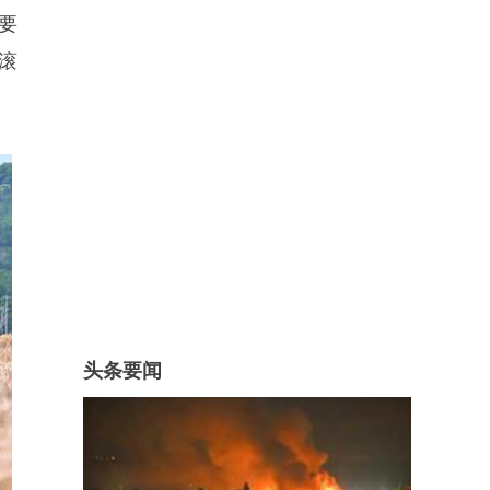
要
滚
头条要闻