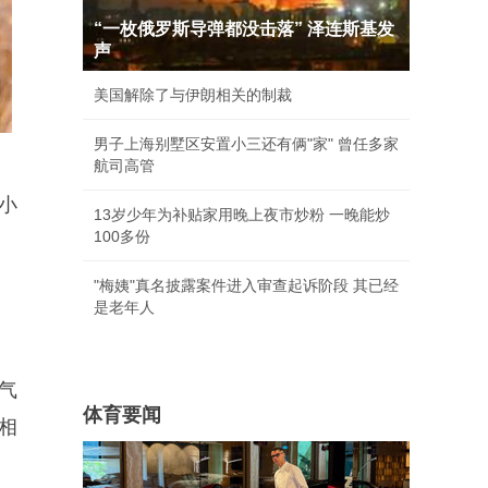
“一枚俄罗斯导弹都没击落” 泽连斯基发
声
美国解除了与伊朗相关的制裁
男子上海别墅区安置小三还有俩"家" 曾任多家
航司高管
小
13岁少年为补贴家用晚上夜市炒粉 一晚能炒
100多份
"梅姨"真名披露案件进入审查起诉阶段 其已经
是老年人
气
体育要闻
相