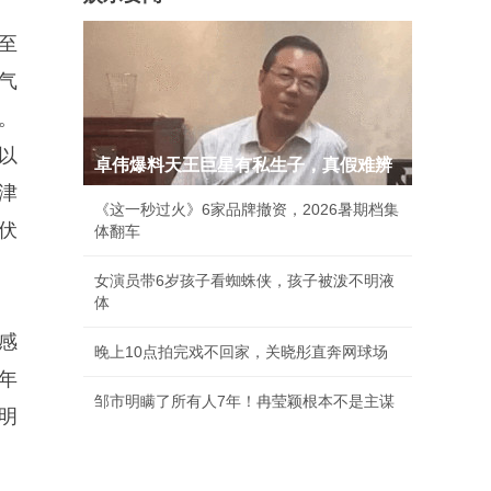
至
气
。
以
卓伟爆料天王巨星有私生子，真假难辨
津
《这一秒过火》6家品牌撤资，2026暑期档集
伏
体翻车
女演员带6岁孩子看蜘蛛侠，孩子被泼不明液
体
感
晚上10点拍完戏不回家，关晓彤直奔网球场
年
邹市明瞒了所有人7年！冉莹颖根本不是主谋
明