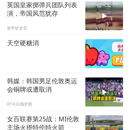
英国皇家掷弹兵团队列表
演，帝国风范犹存
装甲铲史官
天空硬糖消
韩媒：韩国男足伦敦奥运
会铜牌或遭取消
RT今日俄罗斯
女百联赛第25战：MI伦敦
主场火拼特伦特火箭