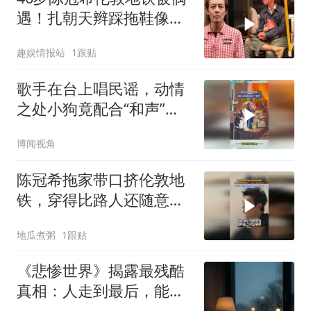
遇！扎朝天辫踩拖鞋像流
浪汉，曾撞脸赵本山网友
趣娱情报站
1跟贴
集体改口夸松弛
歌手在台上唱民谣，动情
之处小狗竟配合“和声”，
网友：伦敦的雨天未必有
博闻视角
它忧郁
陈冠希拖家带口挤伦敦地
铁，穿得比路人还随意，
星味一点都不剩了
地瓜煮粥
1跟贴
《悲惨世界》揭露最残酷
真相：人走到最后，能托
住你的不是子女，不是伴