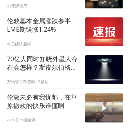
心理观察局
侣，而是你早年种下的这
两颗种子
伦敦基本金属涨跌参半，
LME期镍涨1.24%
每日经济新闻
70亿人同时知晓外星人存
在会怎样？斯皮尔伯格新
片《披露日》引爆两种答
万物皆可科普啊
9跟贴
案的认知冲突
伦敦未必有我忧郁，在草
原撒欢的快乐谁懂啊
小李是个摄象狮