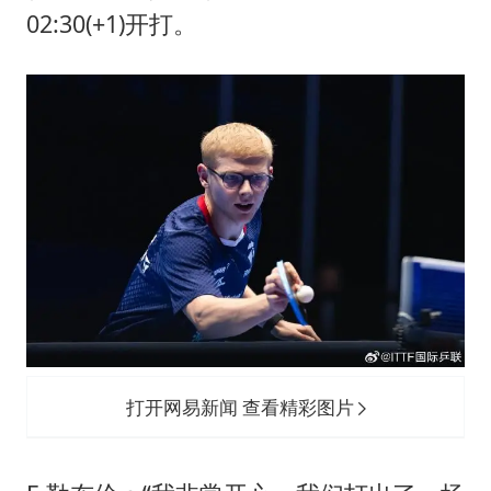
包文婧：二胎很难一碗水端平
02:30(+1)开打。
香港宏福苑火灾或由烟头引起
女主硬加吻戏短剧已下架
浙江台州《告全体市民书》
《给阿嬷的情书》售后来了
人民的健康、体质、幸福一脉相承
打开网易新闻 查看精彩图片