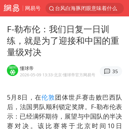
网易号
台风白海豚闭眼意味着什么
峰哥实名举报汪海林偷税漏税
F-勒布伦：我们日复一日训
浙江温州发布台风橙色预警信号
练，就是为了迎接和中国的重
男童模仿奥特曼从高处跳下致骨折
量级对决
富婆带资进组给自己硬加60多场吻戏
金饰克价一夜涨回1300元
懂球帝
35
名创优品一次性内裤 颜面尽失
2026-05-09 13:33
·北京
·懂球帝官方网易号
白海豚将正面袭击贯穿浙江
视频丨中国东方电气集团原党组副书记、董事宋致远被查
5月8日，在
伦敦
团体世乒赛击败巴西队
后，法国男队顺利锁定奖牌。F-勒布伦表
梁家辉：到内地拍戏不是北上是回归
示：已经满怀期待，展望与中国队的半决
牛津大学一纸声明甩不了锅
赛对决。该比赛将于北京时间10日