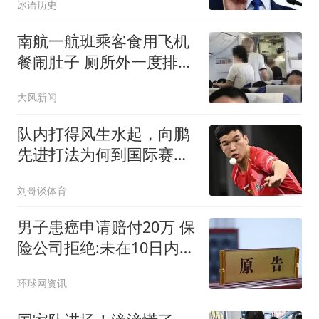
冰语历史
南航一航班乘客食用飞机
餐闹肚子 厕所外一度排长
队
大风新闻
队内打得风生水起，向鹏
先进打法为何到国际赛场
直接失灵
刘哥谈体育
男子患癌申请赔付20万 保
险公司拒绝:未在10日内通
知
环球网资讯