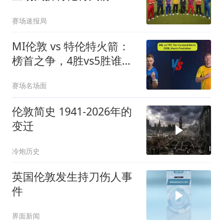
赛场速报局
MI伦敦 vs 特伦特火箭：
榜首之争，4胜vs5胜谁才
是王者？
赛场名场面
伦敦简史 1941-2026年的
变迁
冷炮历史
英国伦敦发生持刀伤人事
件
界面新闻