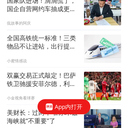
国家队进场！滴滴慌了，
国企自营网约车抽成更低
更靠谱
侃故事的阿庆
全国高铁统一标准！三类
物品不让进站，出行提前
自查
小蜜情感说
双赢交易正式敲定！巴萨
铁卫驰援安菲尔德，利物
浦补齐后防终极短板
小金视角看球赛
App内打开
美财长：过两年 霍尔木兹
海峡就“不重要”了