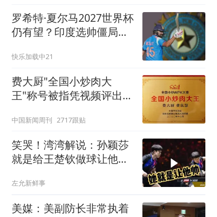
罗希特·夏尔马2027世界杯
仍有望？印度选帅僵局难
解
快乐加载中21
费大厨"全国小炒肉大
王"称号被指凭视频评出
官方回应
中国新闻周刊
2717跟贴
笑哭！湾湾解说：孙颖莎
就是给王楚钦做球让他帅
的，雨果没办法诶
左允新鲜事
美媒：美副防长非常执着