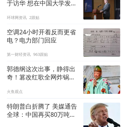
于访华 想在中国大学发表
演讲
环球网资讯
2跟贴
空调24小时开着反而更省
电？电力部门回应
第一财经资讯
963跟贴
郭德纲这次出事，静得出
奇！篡改红歌全网炸锅，
为何至今无人问责
火鱼观点
特朗普白折腾了 美媒通告
全球：中国再买80万吨大
豆