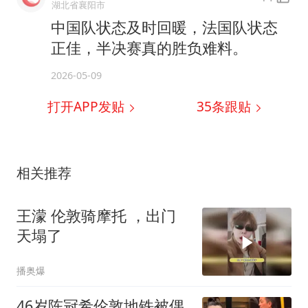
湖北省襄阳市
中国队状态及时回暖，法国队状态
正佳，半决赛真的胜负难料。
2026-05-09
打开APP发贴
35
条跟贴
相关推荐
王濛 伦敦骑摩托 ，出门
天塌了
播奥爆
46岁陈冠希伦敦地铁被偶