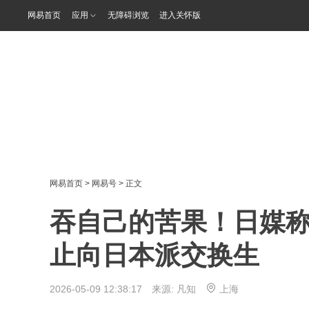
网易首页
应用
无障碍浏览
进入关怀版
网易首页
>
网易号
> 正文
吞自己的苦果！日媒
止向日本派交换生
2026-05-09 12:38:17 来源:
凡知
上海