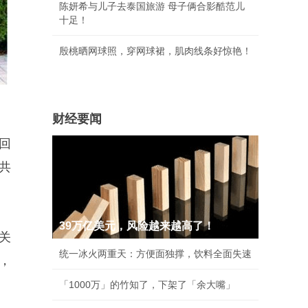
陈妍希与儿子去泰国旅游 母子俩合影酷范儿
十足！
殷桃晒网球照，穿网球裙，肌肉线条好惊艳！
财经要闻
回
共
39万亿美元，风险越来越高了！
关
统一冰火两重天：方便面独撑，饮料全面失速
，
「1000万」的竹知了，下架了「余大嘴」