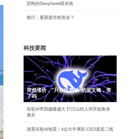
恐怖的DeepSeek斩杀线
银行，要跟股市抢资金？
科技要闻
突然涨价，"只收电费钱"的梁文锋，变
了吗
谷歌AI帝国越建越大 打江山的人却开始集体
离开
凌晨谷歌AI地震！4位大牛离职 CEO退居二线