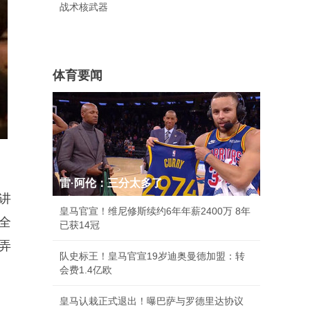
战术核武器
体育要闻
雷·阿伦：三分太多了
讲
皇马官宣！维尼修斯续约6年年薪2400万 8年
全
已获14冠
弄
队史标王！皇马官宣19岁迪奥曼德加盟：转
会费1.4亿欧
皇马认栽正式退出！曝巴萨与罗德里达协议