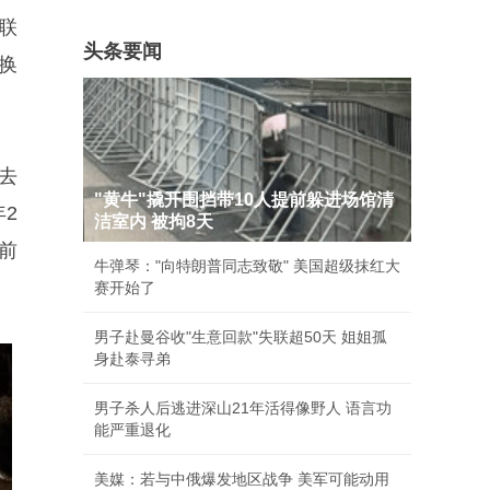
联
头条要闻
换
去
"黄牛"撬开围挡带10人提前躲进场馆清
2
洁室内 被拘8天
前
牛弹琴："向特朗普同志致敬" 美国超级抹红大
赛开始了
男子赴曼谷收"生意回款"失联超50天 姐姐孤
身赴泰寻弟
男子杀人后逃进深山21年活得像野人 语言功
能严重退化
美媒：若与中俄爆发地区战争 美军可能动用