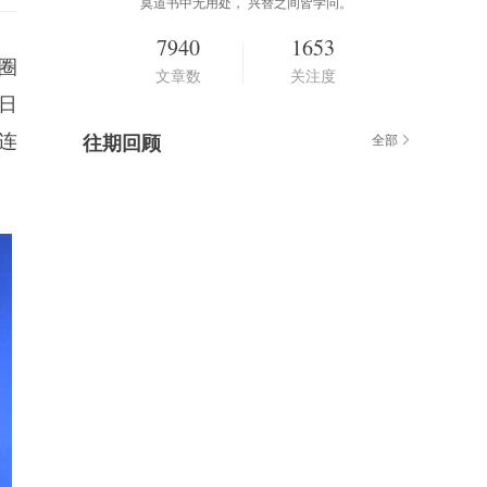
莫道书中无用处， 兴替之间皆学问。
7940
1653
圈
文章数
关注度
日
连
往期回顾
全部