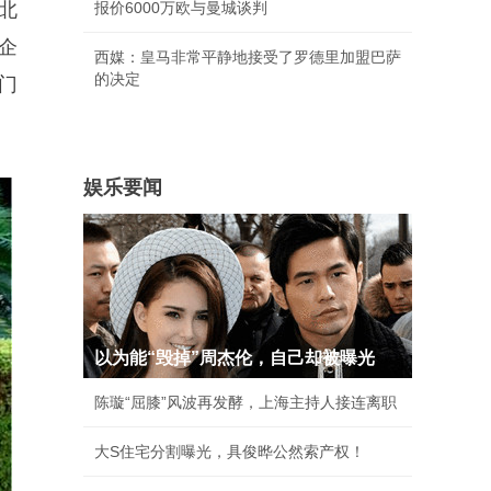
北
报价6000万欧与曼城谈判
企
西媒：皇马非常平静地接受了罗德里加盟巴萨
的决定
门
娱乐要闻
以为能“毁掉”周杰伦，自己却被曝光
陈璇“屈膝”风波再发酵，上海主持人接连离职
大S住宅分割曝光，具俊晔公然索产权！