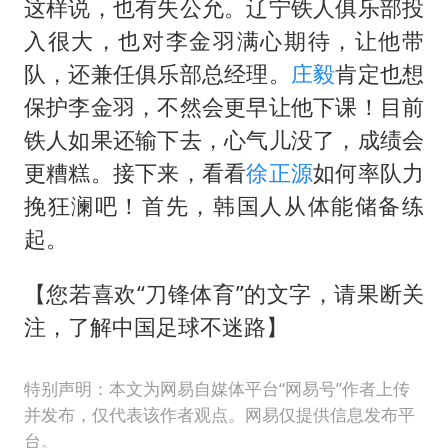
这样说，也有失公允。辽宁铁人俱乐部投
入很大，也对李金羽满心期待，让他带
队，还兼任俱乐部总经理。
庄毅
肯定也想
保护李金羽，不然会更早让他下课！目前
铁人如果还输下去，心气儿没了，成绩会
更糟糕。接下来，看看
徐正源
如何率队力
挽狂澜吧！首先，韩国人从体能储备练
起。
【您若喜欢“刀锋体育”的文字，请果断关
注，了解中国足球不迷路】
特别声明：本文为网易自媒体平台“网易号”作者上传
并发布，仅代表该作者观点。网易仅提供信息发布平
台。