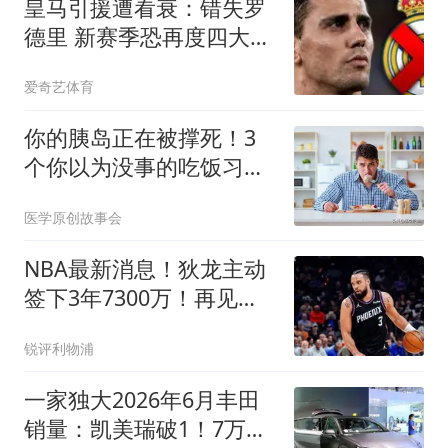
皇马引援遭看衰：错失罗
德里 新赛季恐再度四大皆
空
爱奇艺体育
你的胰岛正在被撑死！3
个你以为没事的吃饭习
惯，比吃糖伤10倍
医学原创故事会
NBA最新消息！狄龙主动
签下3年7300万！再见火
箭，从被放弃到大合同，
锐评利物浦
你确实让火箭后悔了
一家独大2026年6月丰田
销量：凯美瑞破1！7万登