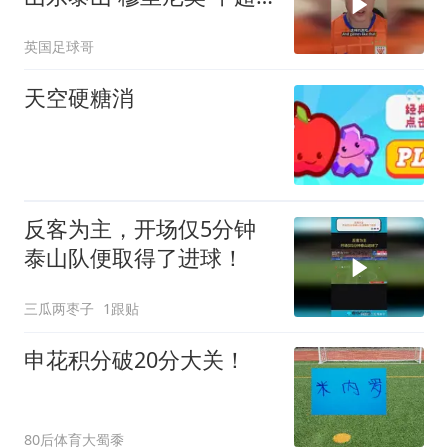
英式幽默 老外
英国足球哥
天空硬糖消
反客为主，开场仅5分钟
泰山队便取得了进球！
三瓜两枣子
1跟贴
申花积分破20分大关！
80后体育大蜀黍