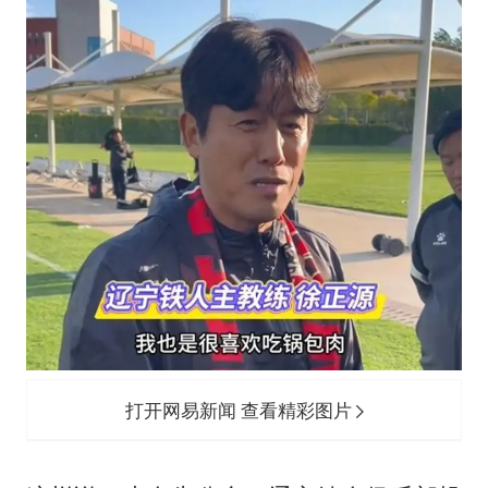
打开网易新闻 查看精彩图片