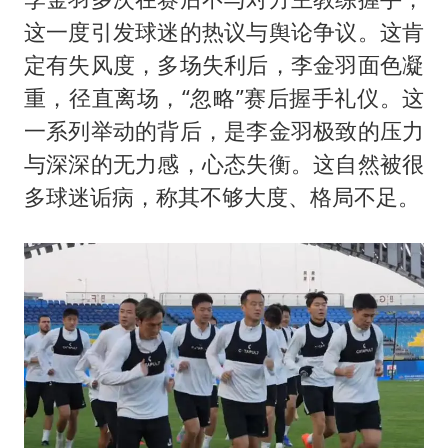
这一度引发球迷的热议与舆论争议。这肯
定有失风度，多场失利后，李金羽面色凝
重，径直离场，“忽略”赛后握手礼仪。这
一系列举动的背后，是李金羽极致的压力
与深深的无力感，心态失衡。这自然被很
多球迷诟病，称其不够大度、格局不足。