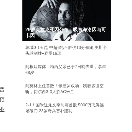
29岁克拉克死因公布：吸食海洛因与可
卡因
蓉城0-1玉昆 中超6轮不胜仍13分领跑 奥斯卡
头球制胜+赛季16球
阿根廷媒体：梅西父亲已于7日晚去世，享年
68岁
阿莫林上任首败！佩德罗双响，凯赛多凌空
普
斩，切尔西3-0大胜AC米兰
预
2-1！国米送尤文季前赛首败 5000万飞翼连
业
场破门 23岁奇兵替补建功