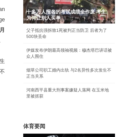
an
十多万人报名的考试成绩全作废 考生:
为何让别人买单
ge
8月
父子抵抗强拆致1死被判正当防卫 后者为了
500块丢命
。
伊媒发布伊朗最高领袖视频：穆杰塔巴讲话被
众人围住
生
烟草公司职工婚内出轨 与2名异性多次发生不
不
正当关系
河南西平县重大刑事案嫌疑人落网 在玉米地
里被抓获
体育要闻