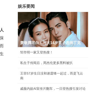
娱乐要闻
有人
保
萧敬腾坦白！与大14岁妻子选择丁克
而
邹市明一家又登热搜！
学生
私生子传闻后，周杰伦更多黑料被扒
王菲57岁生日没和谢霆锋一起过，而是飞云
南
戚薇内娱AI宣传片翻车，一日登热搜引发讨论