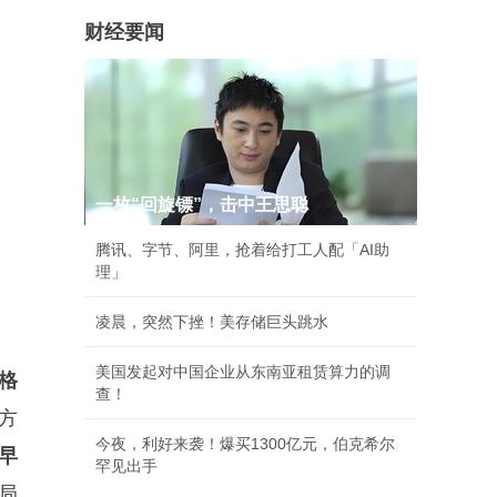
财经要闻
一枚“回旋镖”，击中王思聪
腾讯、字节、阿里，抢着给打工人配「AI助
理」
凌晨，突然下挫！美存储巨头跳水
美国发起对中国企业从东南亚租赁算力的调
表格
查！
方
今夜，利好来袭！爆买1300亿元，伯克希尔
早
罕见出手
局