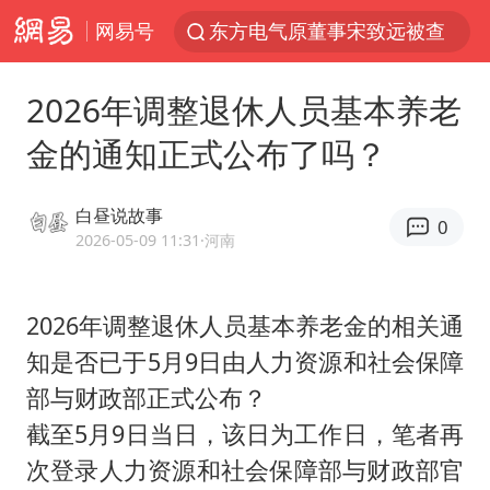
网易号
东方电气原董事宋致远被查
台风白海豚闭眼浙江上海处于危险半圆
2026年调整退休人员基本养老
“China Cool”火了，老外爱上中国避暑游
金的通知正式公布了吗？
香港宏福苑火灾或由烟头引起
浙江台州《告全体市民书》
白昼说故事
0
以媒：穆杰塔巴被紧急送医情况危急
2026-05-09 11:31
·河南
多所高校取消艺考
2026年调整退休人员基本养老金的相关通
云南一地村民过火把节意外灼伤16人
知是否已于5月9日由人力资源和社会保障
张本智和：零封向鹏不意外
部与财政部正式公布？
泰国初中生饮弹自尽前开了26枪
截至5月9日当日，该日为工作日，笔者再
22岁女生独闯南太行失联12天
次登录人力资源和社会保障部与财政部官