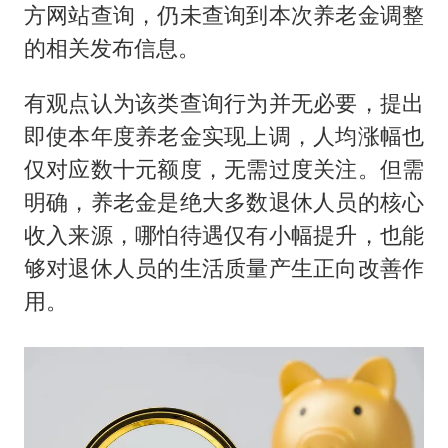
用AI造出新病毒意味着什么
方网站查询，仍未查询到本次养老金调整
今年第二强台风将带来多大影响
的相关发布信息。
上半年国内居民出游人次34.63亿
有观点认为该类查询行为并无必要，提出
浙江最强风雨时段已锁定
即使本年度养老金实现上调，人均涨幅也
梁文锋为什么投王兴兴
仅对应数十元额度，无需过度关注。但需
万岁山接盘烂尾恒大文旅城
明确，养老金是绝大多数退休人员的核心
刘伟任延安市委常委、市纪委书记
收入来源，哪怕待遇仅有小幅提升，也能
够对退休人员的生活质量产生正向改善作
多所幼师院校开设养老专业
用。
习近平心系体育强国建设