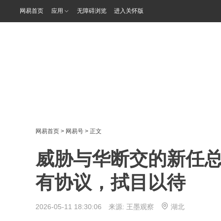
网易首页
应用
无障碍浏览
进入关怀版
网易首页
>
网易号
> 正文
威胁与华断交的新任
有协议，拭目以待
2026-05-11 18:30:06 来源:
王墨观察
湖北