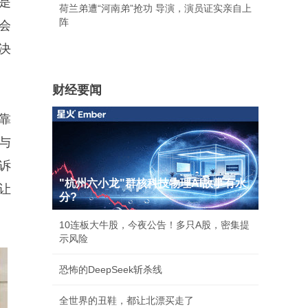
是
荷兰弟遭“河南弟”抢功 导演，演员证实亲自上
阵
会
决
财经要闻
靠
与
诉
"杭州六小龙"群核科技物理AI故事有水
让
分?
10连板大牛股，今夜公告！多只A股，密集提
示风险
恐怖的DeepSeek斩杀线
全世界的丑鞋，都让北漂买走了