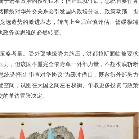
属于选举政治的投机话术；但正式就任后，总统首要任务
然撕裂对华外交关系会引发国内政坛分歧、政策动荡，也
竞选造势的激进表态，转向上台后审慎评估、暂缓极端
执政务实思维的必然转变。
策略考量。受外部地缘势力施压，洪都拉斯面临被要求
压力，但该国不愿完全依附单一外部力量，不想彻底斩断
总统选择以“审查对华协议”为缓冲借口，既敷衍外部势力
旋空间，试图在大国之间左右权衡、争取更多投资与政策
交的单边冒险决定。