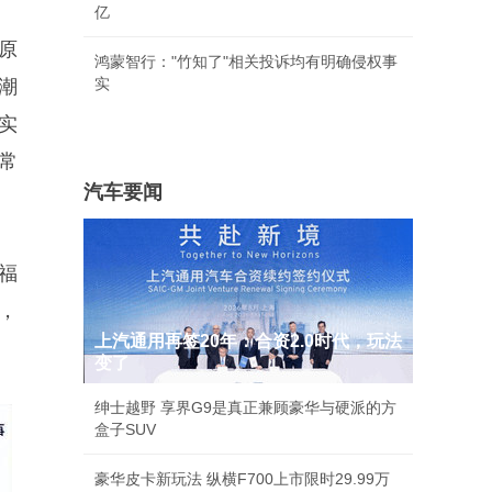
亿
原
鸿蒙智行："竹知了"相关投诉均有明确侵权事
实
潮
实
常
汽车要闻
福
，
上汽通用再签20年：合资2.0时代，玩法
变了
绅士越野 享界G9是真正兼顾豪华与硬派的方
盒子SUV
豪华皮卡新玩法 纵横F700上市限时29.99万