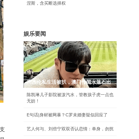
涅斯，含买断选择权
娱乐要闻
周杰伦私生活被扒，澳门传闻水落石出
陈凯琳儿子影院被泼汽水，管教孩子虎一点也
无妨！
E句话|身材被网暴？C罗未婚妻疑似回应了
支
艺人何与、刘些宁双双否认恋情：单身，勿扰