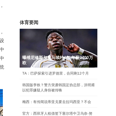
，
体育要闻
，
设
中
曝维尼修斯与皇马续约4年 年薪2400万
中
欧
统
TA：巴萨探索引进罗德里，合同剩12个月
韩国版李铁？警方突袭韩国足协总部，洪明甫
以犯罪嫌疑人身份被传唤
梅西：有传闻说蒂亚戈要去拉玛西亚？不会
官方：西班牙人租借签下塞尔塔中卫乌奈-努