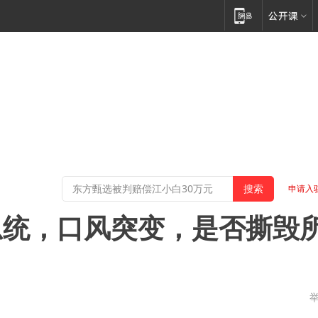
申请入
总统，口风突变，是否撕毁