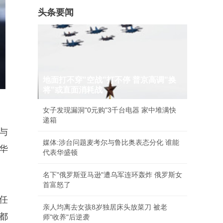
头条要闻
地面打不穿"空战"打不停 普京高调"换
将"或直面消耗战
女子发现漏洞"0元购"3千台电器 家中堆满快
递箱
与
媒体:涉台问题麦考尔与鲁比奥表态分化 谁能
华
代表华盛顿
名下"俄罗斯亚马逊"遭乌军连环轰炸 俄罗斯女
首富怒了
前任
亲人均离去女孩8岁独居床头放菜刀 被老
都
师"收养"后逆袭