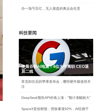
办一场亏百亿，无人接盘的奥运会生意
科技要闻
凌晨谷歌AI地震！4位大牛离职 CEO退
居二线
库克卸任后的苹果发布会，哪些硬件最值得关
注
DeepSeek预告API价格上涨：“预计涨幅较大”
SpaceX首份财报：营收暴涨92%，AI狂烧千