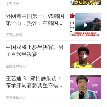
文客谈史
外网看中国第一山VS韩国
第一山，热评：在韩国土
堆也算山？
强哥说数码
中国双将止步半决赛。男
子百米半决赛
左脚爆射得分
王艺迪 3-1郑怡静采访！
亲承开局着急调整不错，
展望朱雨玲全力拼
篮球资讯达人