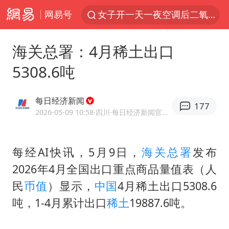
网易号
女子开一天一夜空调后二氧化碳中毒
美国将对多晶硅衍生品加征15%关税
海关总署：4月稀土出口
佛山通报笔试前13被淘汰后5名进体检
5308.6吨
泰国校园枪击案死亡人数升至7人
陕西省委书记赶赴柞水县杏坪镇
每日经济新闻
177
女孩摆摊卖菌子时收到北大通知书
2026-05-09 10:58
·四川
·每日经济新闻官方网易号
年内第一高价股今日打新
每经AI快讯，5月9日，
海关总署
发布
改名后的“青海拉面”店
2026年4月全国出口重点商品量值表（人
粉笔教育发布“自曝式”公开信
民
币值
）显示，
中国
4月稀土出口5308.6
广岛核爆81周年央视播《奥本海默》
吨，1-4月累计出口
稀土
19887.6吨。
中国女篮热身赛7日将战尼日利亚