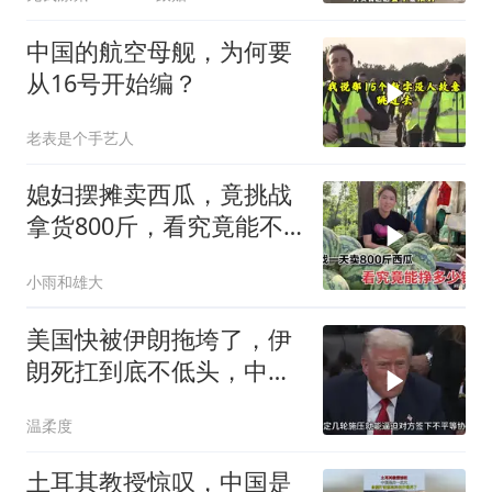
中国的航空母舰，为何要
从16号开始编？
老表是个手艺人
媳妇摆摊卖西瓜，竟挑战
拿货800斤，看究竟能不
能卖完？
小雨和雄大
美国快被伊朗拖垮了，伊
朗死扛到底不低头，中国
反而迎来新机遇？
温柔度
土耳其教授惊叹，中国是