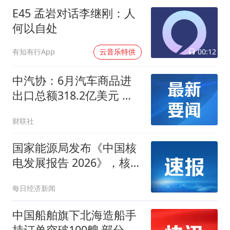
E45 孟岩对话李继刚：人
何以自处
00:12
有知有行App
云音乐特供
中汽协：6月汽车商品进
出口总额318.2亿美元 同
比增长35.5%
财联社
国家能源局发布《中国核
电发展报告 2026》，核电
机组在建规模连续19年全
每日经济新闻
球第一
中国船舶旗下北海造船手
持订单突破100艘 部分订