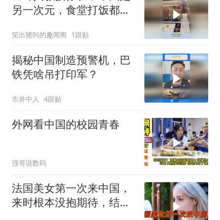
另一次元，食堂打饭都高
科技开眼界了！
笑出猪叫的趣闻阁
1跟贴
揭秘中国制造预警机，巴
铁凭啥吊打印军？
市井中人
4跟贴
外网看中国的校园青春
强哥说数码
法国美女第一次来中国，
来时根本没抱期待，结果
直接泪洒张家界