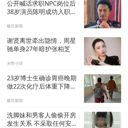
公开喊话求职NPC岗位后
38岁演员陈明成功入职万
岁山
极目新闻
谢贤离世牵出隐情，周星
驰单身27年暗护张柏芝
乡野小珥
23岁博士生确诊胃癌晚期
做22次化疗后体重下降了
40斤
极目新闻
洗脚妹和男客人偷偷开房
发生关系 不采取任何安全