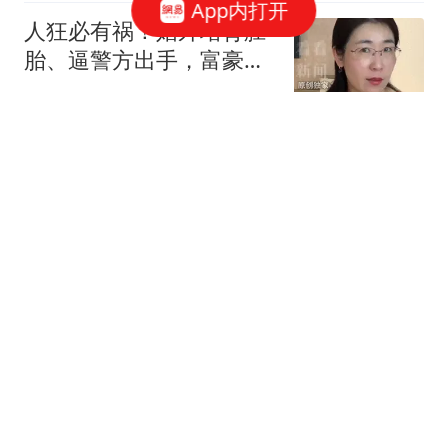
App内打开
人狂必有祸！婚外培育胚
胎、逼警方出手，富豪男
子终为荒唐买了单
大嘴爱哔哔
观点：皇马压价罗德里可
以理解 但让他去巴萨就是
给自己挖大坑
雪狼侃体育
中方宣布反制后 美官
员"嘴硬"：深感失望
澎湃新闻
深圳楼市，房价正在失