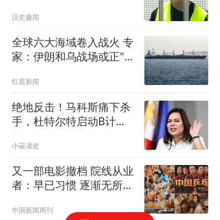
措施
汉史趣闻
全球六大海域卷入战火 专
家：伊朗和乌战场或正"连
接"
红星新闻
绝地反击！马科斯痛下杀
手，杜特尔特启动B计
划，600大军火速结盟
小莜读史
又一部电影撤档 院线从业
者：早已习惯 逐渐无所谓
了
中国新闻周刊