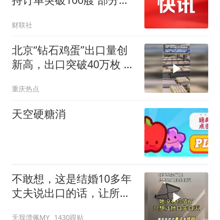
单交船期已排至2030年
财联社
北京“钻石鸡蛋”出口量创
新高，出口突破40万枚 货
值超380万元
重庆热点
天空硬糖消
不敢想，这是结婚10多年
丈夫说出口的话，让所有
人毛骨悚然！
无我漂佩MY
1430跟贴