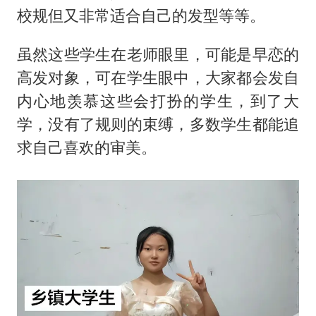
校规但又非常适合自己的发型等等。
弹药库存告急 美军补货难
日本籍女网红在韩直播时自杀身亡
虽然这些学生在老师眼里，可能是早恋的
李亚鹏向地铁吐血女孩捐99999元
高发对象，可在学生眼中，大家都会发自
内心地羡慕这些会打扮的学生，到了大
总书记关心百姓身边这些民生大事
学，没有了规则的束缚，多数学生都能追
求自己喜欢的审美。