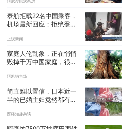
阿废冷眼观察所
泰航拒载22名中国乘客，
机场最新回应：拒绝登机
决定由航司作出，亲历者
上观新闻
发声
家庭人伦乱象，正在悄悄
毁掉千万中国家庭，很多
家庭还浑然不知（转载）
阿凯销售场
简直难以置信，日本近一
半的已婚主妇竟然都有婚
外伴侣
西楼知趣杂谈
阿森纳7500万抄底巴西铁