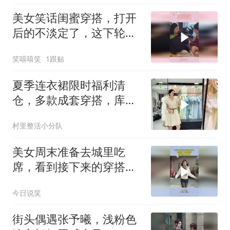
美女笑话闺蜜穿搭，打开
后的不淡定了，这下轮到
自己自卑了
笑嘻嘻笑
1跟贴
夏季连衣裙限时福利清
仓，多款成套穿搭，库存
有限先到先得！
村里整活小分队
美女周末准备去城里吃
席，看到接下来的穿搭，
原来这才是时尚
今日说笑
街头偶遇张予曦，浅粉色