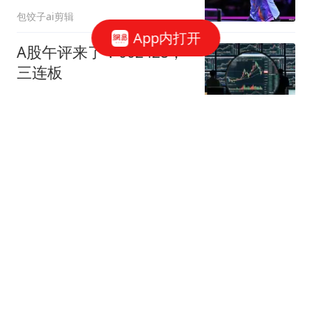
陈熠对决张本美和
包饺子ai剪辑
App内打开
A股午评来了！002428，
三连板
中国基金报
WTT横滨赛：男单16强诞
生！陈垣宇3-0横扫名将，
国乒2胜2负约战张本智
全言作品
和、张禹珍
媒体：美国制裁中国的帮
凶 挨了中方一记重拳
补壹刀