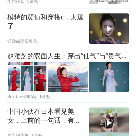
生如稗草
5跟贴
模特的颜值和穿搭c，太逗
了
通勤崩溃观察员
赵雅芝的双面人生：穿出“仙气”与“贵气”的秘诀，全藏在这两套穿搭里！
Bordine聊时尚
1跟贴
中国小伙在日本看见美
女，上前的一句话，有点
不知轻重
笑点制造机
1跟贴