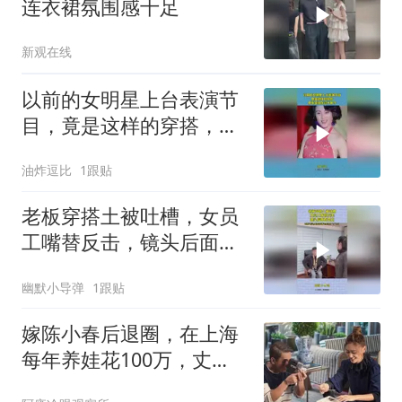
连衣裙氛围感十足
新观在线
以前的女明星上台表演节
目，竟是这样的穿搭，原
来是现在过于保守
油炸逗比
1跟贴
老板穿搭土被吐槽，女员
工嘴替反击，镜头后面有
亮点
幽默小导弹
1跟贴
嫁陈小春后退圈，在上海
每年养娃花100万，丈
夫“被逼”不敢退休