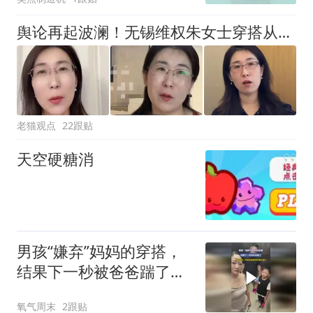
舆论再起波澜！无锡维权朱女士穿搭从不重样，网友热议：券商中层高薪底蕴藏不住
老猫观点
22跟贴
天空硬糖消
男孩“嫌弃”妈妈的穿搭，
结果下一秒被爸爸踹了，
网友调侃：你爸爸看起来
氧气周末
2跟贴
好像没爱上