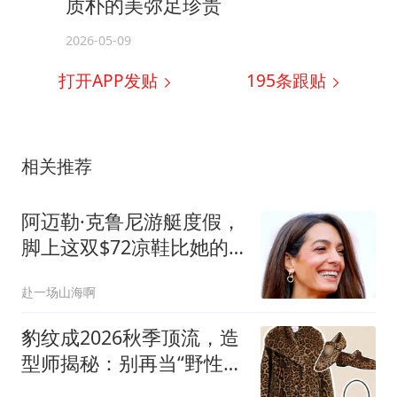
质朴的美弥足珍贵
2026-05-09
打开APP发贴
195
条跟贴
相关推荐
阿迈勒·克鲁尼游艇度假，
脚上这双$72凉鞋比她的
金色坡跟鞋更舒服？
赴一场山海啊
豹纹成2026秋季顶流，造
型师揭秘：别再当“野性单
品”，该当“中性色”来穿