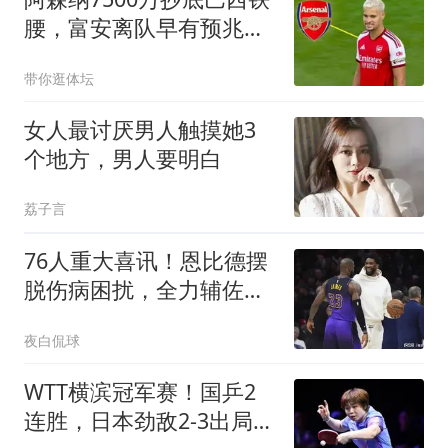
腰，富安离队早有预兆最
近阿森纳的转会操作，说
带你逛体坛
实话，有点让人眼前一亮
女人最讨厌男人触摸她3
个地方，男人要明白
荔子言
76人重大喜讯！恩比德摆
脱伤病困扰，全力辅佐詹
姆斯冲击总冠军
夜白侃球
WTT横滨冠军赛！国乒2
连胜，日本劲敌2-3出局，