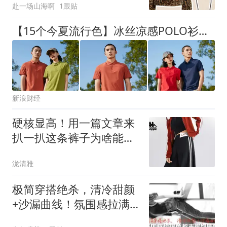
赴一场山海啊
1跟贴
【15个今夏流行色】冰丝凉感POLO衫，重坠感+宽松版型，盘活你的80%衣橱
新浪财经
硬核显高！用一篇文章来
扒一扒这条裤子为啥能被
小个子女生夸爆？
泷清雅
极简穿搭绝杀，清冷甜颜
+沙漏曲线！氛围感拉满
的都市御姐美学！