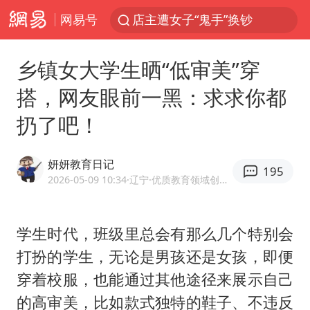
店主遭女子“鬼手”换钞
网易号
38岁山东财大教授刘海明逝世
41岁女子为鼓励女儿考上985研究生
乡镇女大学生晒“低审美”穿
美国退回1000亿美元关税
搭，网友眼前一黑：求求你都
24小时不关空调 电费反而更低？
扔了吧！
“事业单位招聘不是人情买卖”
妍妍教育日记
河南试行周五下午弹性离岗
195
2026-05-09 10:34
·辽宁
·优质教育领域创作者
新华社权威快报|我国编制完成新版全月地质图
“银行午休1.5小时”留个窗口行不行
学生时代，班级里总会有那么几个特别会
要给全体职工“应休尽休”的底气
打扮的学生，无论是男孩还是女孩，即便
“天津之眼”摩天轮附近2人落水
穿着校服，也能通过其他途径来展示自己
的高审美，比如款式独特的鞋子、不违反
如何把百年大党建设得更加坚强有力