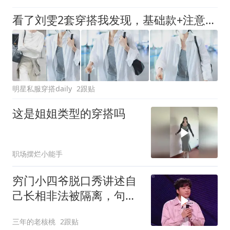
看了刘雯2套穿搭我发现，基础款+注意细节，衬衫也可搭出新花样
明星私服穿搭daily
2跟贴
这是姐姐类型的穿搭吗
职场摆烂小能手
穷门小四爷脱口秀讲述自
己长相非法被隔离，句句
爆梗！燃爆全场！
三年的老核桃
2跟贴