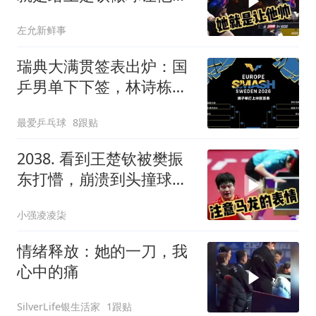
的，雨果没办法诶
左允新鲜事
瑞典大满贯签表出炉：国
乒男单下下签，林诗栋首
轮战陈垣宇，女单王曼昱
最爱乒乓球
8跟贴
蒯曼同区
2038. 看到王楚钦被樊振
东打懵，崩溃到头撞球
台，马龙的表情亮了
小强凌凌柒
情绪释放：她的一刀，我
心中的痛
SilverLife银生活家
1跟贴