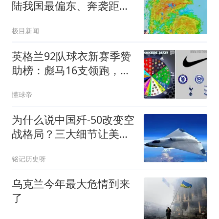
陆我国最偏东、奔袭距离
最远台风
极目新闻
英格兰92队球衣新赛季赞
助榜：彪马16支领跑，耐
克仅剩5家
懂球帝
为什么说中国歼-50改变空
战格局？三大细节让美直
言无法追赶
铭记历史呀
乌克兰今年最大危情到来
了