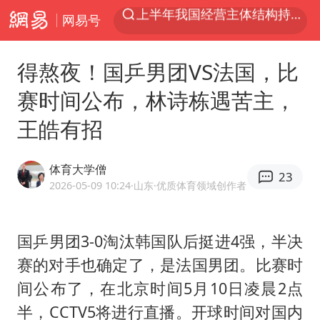
网易号
上海：5号线16号线浦江线全线停运
白海豚逼近浙闽沿海
得熬夜！国乒男团VS法国，比
今日15时起福州地铁高架区段停运
赛时间公布，林诗栋遇苦主，
国足U17与阿森纳决赛取消 并列冠军
王皓有招
王艺迪2-4不敌张本美和止步4强
上门女婿出轨女邻居多年被判重婚罪
体育大学僧
23
《披荆斩棘2026》阵容官宣
2026-05-09 10:24
·山东
·优质体育领域创作者
王艺迪无缘横滨赛决赛
泰国：高度重视中国游客旅游体验
国乒男团3-0淘汰韩国队后挺进4强，半决
赛的对手也确定了，是法国男团。比赛时
2025年小学教师减少13.19万
间公布了，在北京时间5月10日凌晨2点
白海豚或提早3小时登陆
半，CCTV5将进行直播。开球时间对国内