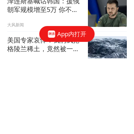
泽连斯基喊话韩国：援俄
朝军规模增至5万 你不担
心吗
大风新闻
App内打开
美国专家哀悼：我们疯抢
格陵兰稀土，竟然被一
把"中国锁"卡死
史行途
渐冻症父亲倒地去世 保险
按"病故"赔2000元儿子不
同意
1818黄金眼
赖清德要“逃跑”，美官员
窜访台湾，140亿美元巨