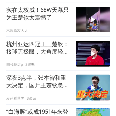
实在太权威！68W天幕只
为王楚钦太震憾了
木歌总攻大人
杭州亚运四冠王王楚钦：
接球无极限，大角度轻松
破！
四号花店p
3跟贴
深夜3点半，张本智和重
大决定，国乒王楚钦急了
别哭！
麦芽看世界
3跟贴
“白海豚”或成1951年来登