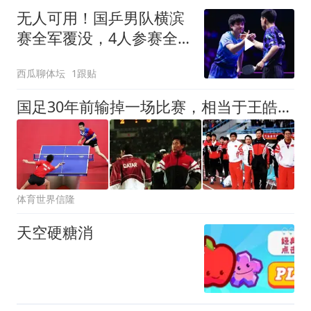
无人可用！国乒男队横滨
赛全军覆没，4人参赛全
被淘汰，王皓急了
西瓜聊体坛
1跟贴
国足30年前输掉一场比赛，相当于王皓输给柳承敏，米卢到来解顽疾
体育世界信隆
天空硬糖消