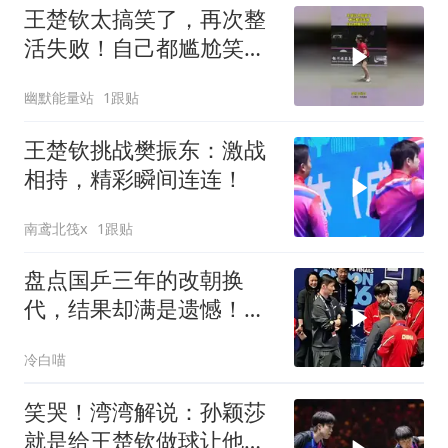
王楚钦太搞笑了，再次整
活失败！自己都尴尬笑
了！
幽默能量站
1跟贴
王楚钦挑战樊振东：激战
相持，精彩瞬间连连！
南鸢北筏x
1跟贴
盘点国乒三年的改朝换
代，结果却满是遗憾！，
有的累了，有的走了
冷白喵
笑哭！湾湾解说：孙颖莎
就是给王楚钦做球让他帅