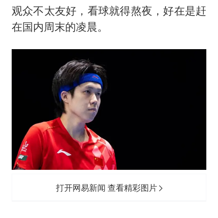
萌娃帮爷爷脱玉米 卖力干活超可爱
观众不太友好，看球就得熬夜，好在是赶
上海大部迎大暴雨
在国内周末的凌晨。
《龙餐馆》 冲奖
蒯曼挺进WTT横滨冠军赛女单四强
武契奇会见泽连斯基有何意图
构建更高水平的全民健身公共服务体系
打开网易新闻 查看精彩图片