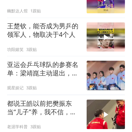
场外轻松惬意
幽默达人馆
1跟贴
王楚钦，能否成为男乒的
领军人，物取决于4个人
功阳嬉笑
3跟贴
亚运会乒乓球队的参赛名
单：梁靖崑主动退出，男
双"拆石油"背后是洛杉矶
观星娱记
3跟贴
的棋
都说王皓以前把樊振东
当“儿子”养，我不信，看
了这个视频，信了
老涺学科普
3跟贴