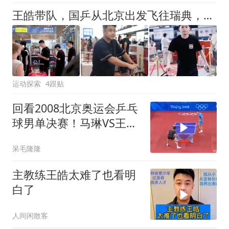
王皓带队，国乒从北京出发飞往瑞典，大满贯赛即将开打
运动探索
4跟贴
回看2008北京奥运会乒乓
球男单决赛！马琳VS王
皓，直板大师对决！
呆毛隆隆
主教练王皓太难了也看明
白了
人间闲散客