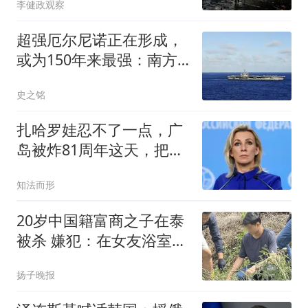
李健政观察
超强厄尔尼诺正在形成，
或为150年来最强：南方
要小心了！
史之铭
扎哈罗娃忍不了一点，广
岛被炸81周年这天，把日
本骂了个狗血淋头
知法而形
20岁中国籍富商之子在泰
被杀 嫌犯：在女友浴室发
现他
扬子晚报