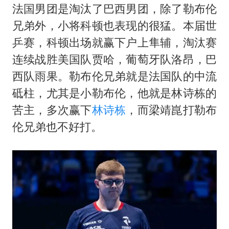
法国男团是淘汰了巴西男团，除了勒布伦
兄弟外，小将科顿也表现的很猛。本届世
乒赛，科顿出场就赢下户上隼辅，淘汰赛
连续战胜美国队贾哈，葡萄牙队洛昂，巴
西队雨果。勒布伦兄弟就是法国队的中流
砥柱，尤其是小勒布伦，他就是
林诗栋
的
苦主，多次赢下
林诗栋
，而梁靖崑打勒布
伦兄弟也不好打。