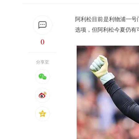
阿利松目前是利物浦一号
选项，但阿利松今夏仍有
0
分享至