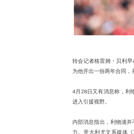
转会记者格雷姆・贝利早在
为他开出一份两年合同，
4月28日又有消息称，
进入引援视野。
内部消息指出，利物浦并
力。意大利尤文系媒体《T