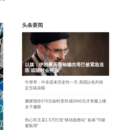
头条要闻
以媒：伊朗最高领袖穆杰塔巴被紧急送
医 或随时会死去
牛弹琴：中东迎来历史性一天 美国以色列肯
定五味杂陈
搬家报价570元临时变卦成5060元才肯搬上楼
女子傻眼
热心车主花1.5万打造"移动急救站" 贴条"可破
窗取用"