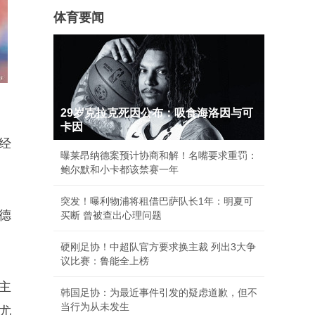
体育要闻
29岁克拉克死因公布：吸食海洛因与可
卡因
经
曝莱昂纳德案预计协商和解！名嘴要求重罚：
鲍尔默和小卡都该禁赛一年
突发！曝利物浦将租借巴萨队长1年：明夏可
德
买断 曾被查出心理问题
硬刚足协！中超队官方要求换主裁 列出3大争
议比赛：鲁能全上榜
主
韩国足协：为最近事件引发的疑虑道歉，但不
当行为从未发生
尤