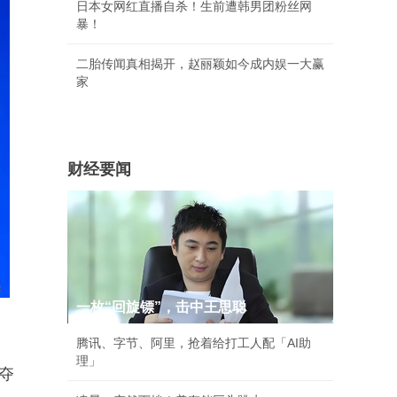
日本女网红直播自杀！生前遭韩男团粉丝网
暴！
二胎传闻真相揭开，赵丽颖如今成内娱一大赢
家
财经要闻
一枚“回旋镖”，击中王思聪
腾讯、字节、阿里，抢着给打工人配「AI助
理」
夺