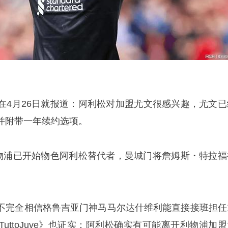
4月26日就报道：
阿利松
对加盟尤文很感兴趣，尤文已
并附带一年续约选项。
利物浦已开始物色阿利松替代者，曼城门将詹姆斯・特拉福
不完全相信格鲁吉亚门神马马尔达什维利能直接接班担任
uttoJuve》也证实：阿利松确实有可能离开利物浦加盟