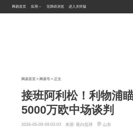
网易首页
应用
无障碍浏览
进入关怀版
网易首页
>
网易号
> 正文
接班阿利松！利物浦瞄
5000万欧中场谈判
2026-05-09 09:03:03 来源:
夜白侃球
山东