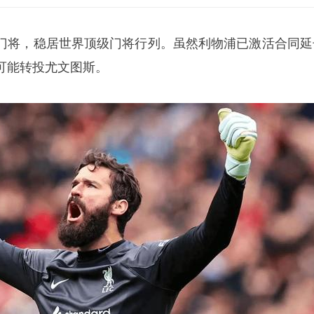
门将，稳居世界顶级门将行列。虽然利物浦已激活合同延
可能转投尤文图斯。