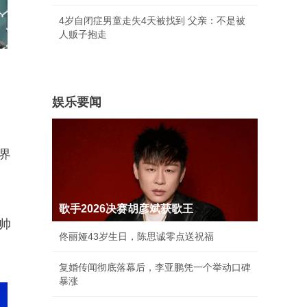
4岁自闭症男童走失4天被找到 父亲：不是被
人贩子抱走
娱乐要闻
界
歌手2026决赛胡彦斌获歌王
帅
佟丽娅43岁生日，陈思诚零点送祝福
复婚传闻彻底落幕后，李亚鹏凭一个举动口碑
暴涨