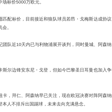
场标价5000万欧元。
愿匹配标价，目前接近和狼队球员若昂・戈梅斯达成协议
机会。
纪团队近10天内已与利物浦展开谈判，同时曼城、阿森纳
。
卡斯尔边锋安东尼・戈登，但如今巴黎圣日耳曼也加入争
纽卡，拜仁、阿森纳早已关注，现在欧冠决赛对阵阿森纳
登本人不排斥出国踢球，未来去向充满悬念。