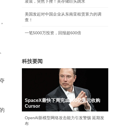
凌晨，突然下挫！美存储巨头跳水
美国发起对中国企业从东南亚租赁算力的调
查！
，
一笔5000万投资，回报超600倍
、
科技要闻
夺
SpaceX最快下周完成600亿美元收购
Cursor
的
OpenAI新模型网络攻击能力引发警惕 延期发
布