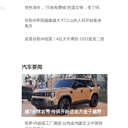
突然涨价，"只收电费钱"的梁文锋，变了吗
谷歌AI帝国越建越大 打江山的人却开始集体
离开
凌晨谷歌AI地震！4位大牛离职 CEO退居二线
汽车要闻
越7全球首秀 传祺开始进攻方盒子越野
智界V9超级工厂溯源 以纯血鸿蒙定义中国智