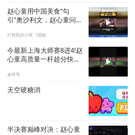
赵心童用中国美食“勾
引”奥沙利文，赵心童问奥
沙利文有时间没？
打得死的小强
1跟贴
今最新上海大师赛8进4!赵
心童高质量一杆超分快速
战胜罗伯逊!
桌球号
天空硬糖消
半决赛巅峰对决：赵心童