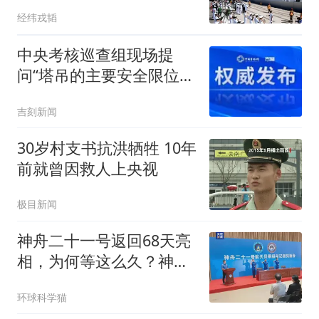
密，身份大有来头
经纬戎韬
中央考核巡查组现场提
问“塔吊的主要安全限位装
置有哪些？”企业安全员转
吉刻新闻
头偷偷用手机查答案……
30岁村支书抗洪牺牲 10年
前就曾因救人上央视
极目新闻
神舟二十一号返回68天亮
相，为何等这么久？神二
十三1人在轨飞1年
环球科学猫