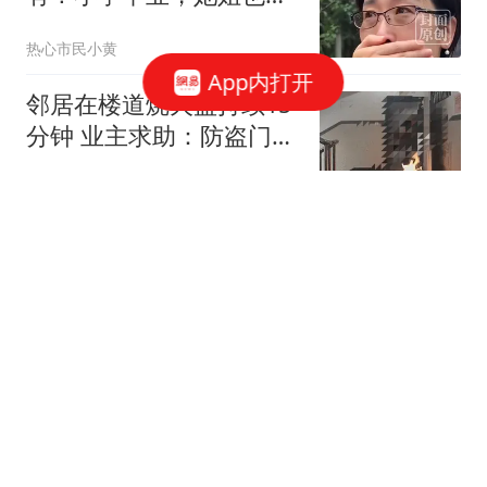
大款，父母引以为傲
热心市民小黄
App内打开
邻居在楼道烧火盆持续15
分钟 业主求助：防盗门都
烫手
都市快报橙柿互动
英超冠军1-3惨败，阿森纳
这是在逼宫？8月6日，一
场本该用来磨合阵容的友
带你逛体坛
谊赛，硬生生踢出了“公开
处刑”的味道
257名议员彻底赢了！菲
最高法院连夜废掉上诉，
萨拉惨败
王姐懒人家常菜