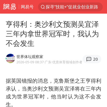
探寻“技能+”促就业创业新路
网易号
24小时不关空调 电费反而更低？
店主遭女子“鬼手”换钞
亨得利：奥沙利文预测吴宜泽
美国退回1000亿美元关税
三年内拿世界冠军时，我认为
38岁山东财大教授刘海明逝世
不会发生
维持强台风级！白海豚直奔华东沿海
世界体坛观察家
河南试行周五下午弹性离岗
20
2026-05-09 08:37
·广东
·优质体育领域创作者
顾客结账把钱扔地上 服务员霸气扔回
日本籍女网红在韩直播时自杀身亡
据英国镜报的消息，克鲁斯堡之王亨得利
“天津之眼”摩天轮附近2人落水
承认，当奥沙利文预测
吴宜泽
将在三年内
银行午休1.5小时 留个窗口行不行
成为世界冠军时，他当时认为这不会发
41岁女子为鼓励女儿考上985研究生
生。