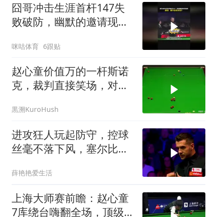
囧哥冲击生涯首杆147失
败破防，幽默的邀请现场
观众PK逗笑赵心童！
咪咕体育
6跟贴
赵心童价值万的一杆斯诺
克，裁判直接笑场，对手
闭着眼瞎抡！
黒溯KuroHush
进攻狂人玩起防守，控球
丝毫不落下风，塞尔比硬
是被打的没脾气！
薛艳艳爱生活
上海大师赛前瞻：赵心童
7库绕台嗨翻全场，顶级