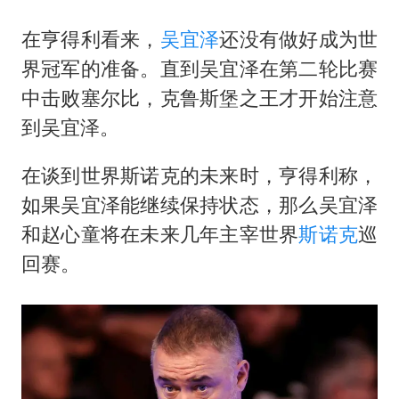
如何把百年大党建设得更加坚强有力
在亨得利看来，
吴宜泽
还没有做好成为世
香港殿堂级填词人黎彼得因病离世 终年76岁
界冠军的准备。直到吴宜泽在第二轮比赛
弹药库存告急 美军补货难
中击败
塞尔比
，克鲁斯堡之王才开始注意
南太行山失联女孩最后信号不在山林
到吴宜泽。
李亚鹏向地铁吐血女孩捐99999元
在谈到世界
斯诺克
的未来时，亨得利称，
总书记关心百姓身边这些民生大事
如果吴宜泽能继续保持状态，那么吴宜泽
和赵心童将在未来几年主宰世界
斯诺克
巡
回赛。