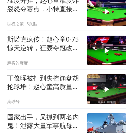
准度开挂，赵心童准度炸
裂怒夺赛点，小特直接崩
溃
纵横之策
3跟贴
斯诺克疯传！赵心童0-75
惊天逆转，狂轰夺冠改写
历史
麻将的麻麻
丁俊晖被打到失控崩盘胡
抡球堆！赵心童高质量两
连破百零封获胜
桌球号
国家出手，又抓到两名内
鬼！泄露大量军事航母机