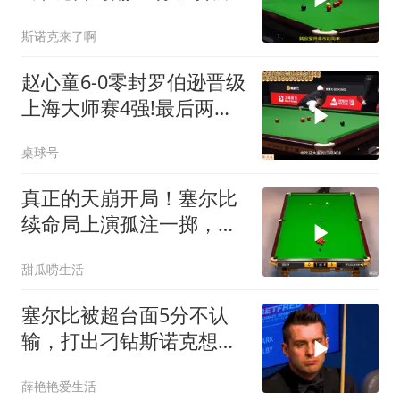
进攻压制囧哥
斯诺克来了啊
赵心童6-0零封罗伯逊晋级
上海大师赛4强!最后两局
连轰破百打嗨现场观众
桌球号
真正的天崩开局！塞尔比
续命局上演孤注一掷，奥
沙利文复仇盛宴
甜瓜唠生活
塞尔比被超台面5分不认
输，打出刁钻斯诺克想翻
盘，赵心童教做人
薛艳艳爱生活