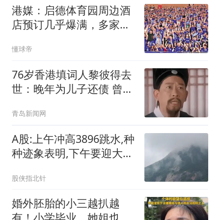
港媒：启德体育园周边酒
店预订几乎爆满，多家球
衣店销量暴涨
懂球帝
76岁香港填词人黎彼得去
世：晚年为儿子还债 曾想
征婚
青岛新闻网
A股:上午冲高3896跳水,种
种迹象表明,下午要迎大级
别震荡调整吗?
股侠指北针
婚外胚胎的小三越扒越
有！小学毕业，她姐也傍