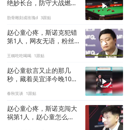
绝妙长台，防守大战燃全
场！
肋骨雕刻成玫瑰d
3跟贴
赵心童心疼，斯诺克犯错
第1人，网友无语，粉丝
无语！
王稱吃吃喝喝
1跟贴
赵心童欲言又止的那几
秒，藏着吴宜泽今晚10比
6失利的真正答案
春秋笑谈
1跟贴
赵心童心疼，斯诺克闯大
祸第1人，赵心童怎么
办！