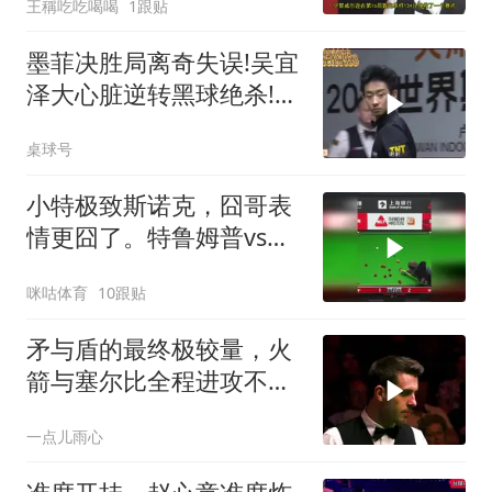
王稱吃吃喝喝
1跟贴
墨菲决胜局离奇失误!吴宜
泽大心脏逆转黑球绝杀!晋
级上海大师赛4强迎战小
桌球号
特
小特极致斯诺克，囧哥表
情更囧了。特鲁姆普vs威
尔逊 斯诺克上海大师赛
咪咕体育
10跟贴
矛与盾的最终极较量，火
箭与塞尔比全程进攻不防
守，招招致命！
一点儿雨心