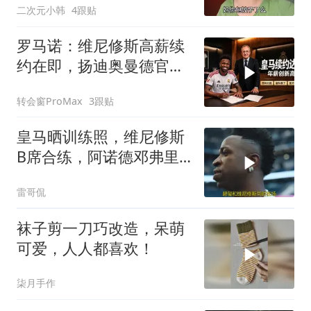
二次元小韩
4跟贴
罗马诺：维尼修斯高薪续
约在即，扬迪奥曼德官宣
倒计时
转会窗ProMax
3跟贴
皇马晒训练照，维尼修斯
B席合练，阿诺德邓弗里
斯同框引热议
雷哥侃
袜子剪一刀巧改造，呆萌
可爱，人人都喜欢！
柒月手作