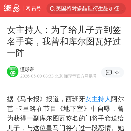
网易号
美国将对多晶硅衍生品加征15%关税
泰交通部副部长回应中国人遭歧视手势
女主持人：为了给儿子弄到签
改名后的“青海拉面”店
名手套，我曾和库尔图瓦好过
勒沃库森U17主帅盛赞赵松源
一阵
台军“汉光秀”开场闹剧多
段绚竞因公牺牲 年仅44岁
懂球帝
32
1岁宝宝碰坏纸巾盒 宝妈被索赔924元
2026-05-09 08:33
·北京
·懂球帝官方网易号
女子开一天一夜空调后二氧化碳中毒
97岁英国奶奶飞上天再破吉尼斯纪录
据《马卡报》报道，西班牙
女主持人
阿尔
芭-卡里略在节目《地下室》中自曝，曾
“空调24小时开着更省电”不实
为获得一副库尔图瓦签名的门将手套送给
“不建议大家买深色蛋糕”
儿子，与这位皇马门将有过一段恋情。她