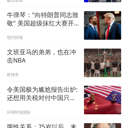
极目新闻
牛弹琴："向特朗普同志致
敬" 美国超级抹红大赛开
始了
现代快报
文班亚马的弟弟，也在冲
击NBA
野球帝
令美国极为尴尬报告出炉:
还想用关税对付中国只会
失败
环球时报国际
两性关系：75岁以后，来