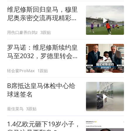
维尼修斯回归皇马，穆里
尼奥亲密交流再现精彩瞬
间
用伤口豢养白鸽z
3跟贴
罗马诺：维尼修斯续约皇
马至2032，罗德里转会巴
萨最新进展
转会窗ProMax
1跟贴
B席抵达皇马体检中心给
球迷签名
最佳菜鸟
3跟贴
1.4亿欧元砸下19岁小子，