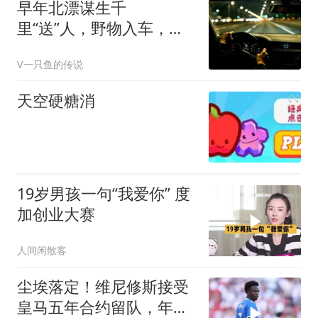
早年北漂谋生千
里“送”人，野物入车，一
副手套揭开父子半生遗憾
V一只鱼的传说
天空硬糖消
19岁男孩一句“我爱你” 度
加创业大赛
人间闲散客
尘埃落定！维尼修斯接受
皇马五年合约留队，年薪