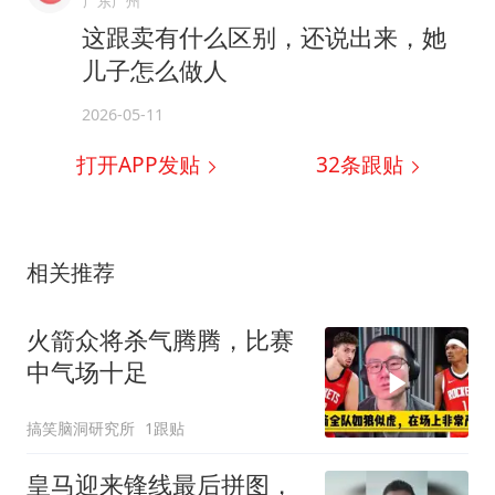
广东广州
这跟卖有什么区别，还说出来，她
儿子怎么做人
2026-05-11
打开APP发贴
32
条跟贴
相关推荐
火箭众将杀气腾腾，比赛
中气场十足
搞笑脑洞研究所
1跟贴
皇马迎来锋线最后拼图，