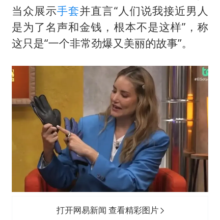
男子结婚8年3个女儿均非亲生
当众展示
手套
并直言“人们说我接近男人
男子杀人后逃进深山21年活得像野人
是为了名声和金钱，根本不是这样”，称
985博士后被曝在妻子孕期出轨后续
这只是“一个非常劲爆又美丽的故事”。
公司“上四休三”但要降薪1000元
47岁妈妈突然产女 26岁女儿：很震惊
如何把百年大党建设得更加坚强有力？
打开网易新闻 查看精彩图片