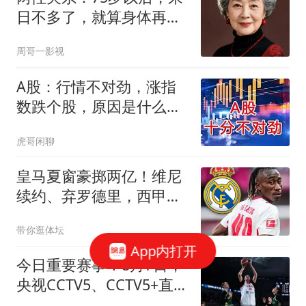
日不多了，就算身体再好
也请记住这八句话
周哥一影视
A股：行情不对劲，涨指
数跌个股，原因是什么？
温水煮青蛙行情吗
虎哥闲聊
皇马夏窗豪掷两亿！维尼
续约、弃罗德里，西甲格
局真要变？
带你逛体坛
App内打开
今日重要赛事！8月7日，
央视CCTV5、CCTV5+直播
节目表