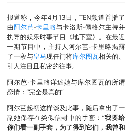
报道称，今年4月13日，TEN频道首播了
由
阿尔芭
-
卡里略
与卡洛斯-佩格尔主持并
执导的娱乐时事节目《地下室》。在最近
一期节目中，主持人阿尔芭-卡里略揭露
了一段与
皇马
现任门将
库尔图瓦
相关的、
引人注目且私密的往事。
阿尔芭-卡里略详述她与库尔图瓦的所谓
恋情：“完全是真的”
阿尔芭起初这样谈及此事，随后拿出了一
副她保存在类似信封中的手套：“
我要给
你们看一副手套，为了得到它们，我曾和