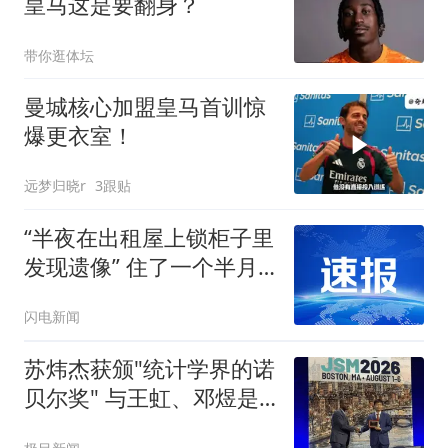
皇马这是要翻身？
带你逛体坛
曼城核心加盟皇马首训惊
爆更衣室！
远梦归晓r
3跟贴
“半夜在出租屋上锁柜子里
发现遗像” 住了一个半月
的租客被吓哭 连夜搬离
闪电新闻
苏炜杰获颁"统计学界的诺
贝尔奖" 与王虹、邓煜是
校友