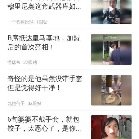
穆里尼奥这套武器库如何
激活皇马进攻？
一个香蕉说球
1跟贴
B席抵达皇马基地，加盟
后的首次亮相！
懂球帝
27跟贴
奇怪的是他虽然没带手套
但是觉得好干净！
九把勺子
32跟贴
6旬婆婆不戴手套，就包
饺子，太恶心了，是你能
吃下去吗？