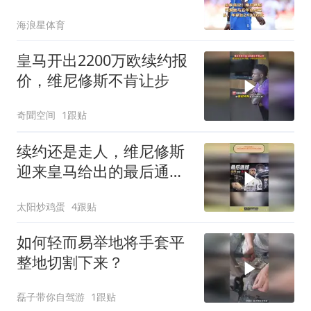
达2400万欧！
海浪星体育
皇马开出2200万欧续约报
价，维尼修斯不肯让步
奇聞空间
1跟贴
续约还是走人，维尼修斯
迎来皇马给出的最后通
牒！
太阳炒鸡蛋
4跟贴
如何轻而易举地将手套平
整地切割下来？
磊子带你自驾游
1跟贴