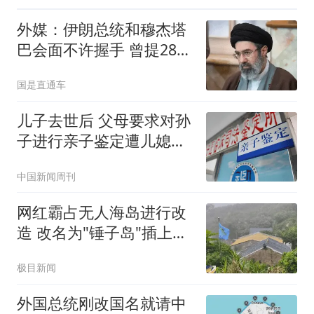
外媒：伊朗总统和穆杰塔
巴会面不许握手 曾提28次
辞呈
国是直通车
儿子去世后 父母要求对孙
子进行亲子鉴定遭儿媳拒
绝
中国新闻周刊
网红霸占无人海岛进行改
造 改名为"锤子岛"插上旗
帜
极目新闻
外国总统刚改国名就请中