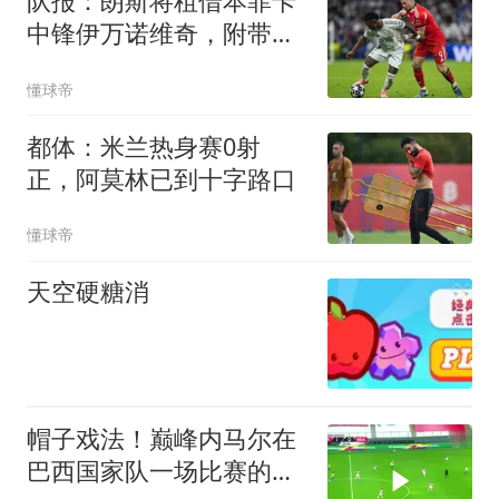
队报：朗斯将租借本菲卡
中锋伊万诺维奇，附带买
断选项
懂球帝
都体：米兰热身赛0射
正，阿莫林已到十字路口
懂球帝
天空硬糖消
帽子戏法！巅峰内马尔在
巴西国家队一场比赛的集