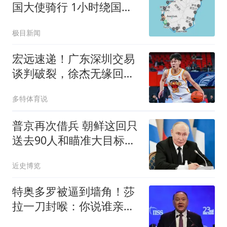
国大使骑行 1小时绕国境
线1圈
极目新闻
宏远速递！广东深圳交易
谈判破裂，徐杰无缘回归
男篮，萨姆纳基本留队
多特体育说
普京再次借兵 朝鲜这回只
送去90人和瞄准大目标的
王牌
近史博览
特奥多罗被逼到墙角！莎
拉一刀封喉：你说谁亲
华？点一个我看看！