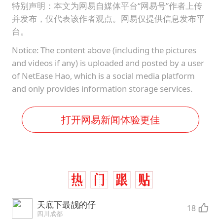
特别声明：本文为网易自媒体平台“网易号”作者上传
并发布，仅代表该作者观点。网易仅提供信息发布平
台。
Notice: The content above (including the pictures
and videos if any) is uploaded and posted by a user
of NetEase Hao, which is a social media platform
and only provides information storage services.
打开网易新闻体验更佳
天底下最靓的仔
18
四川成都