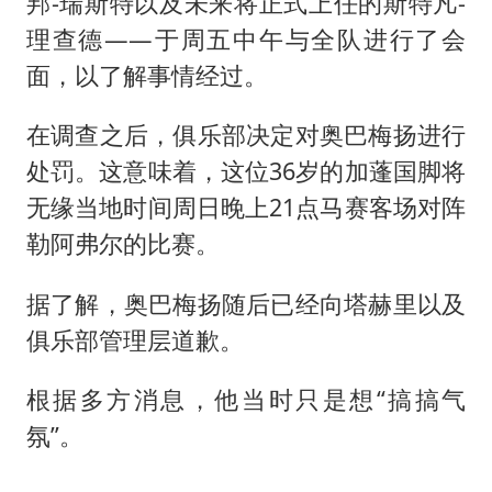
邦-瑞斯特以及未来将正式上任的斯特凡-
理查德——于周五中午与全队进行了会
面，以了解事情经过。
在调查之后，俱乐部决定对奥巴梅扬进行
处罚。这意味着，这位36岁的加蓬国脚将
无缘当地时间周日晚上21点马赛客场对阵
勒阿弗尔的比赛。
据了解，奥巴梅扬随后已经向塔赫里以及
俱乐部管理层道歉。
根据多方消息，他当时只是想“搞搞气
氛”。