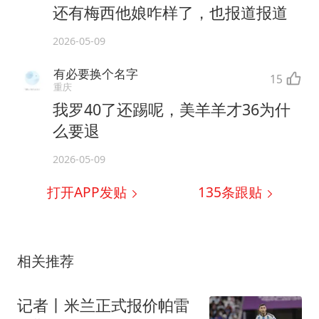
还有梅西他娘咋样了，也报道报道
2026-05-09
有必要换个名字
15
重庆
我罗40了还踢呢，美羊羊才36为什
么要退
2026-05-09
打开APP发贴
135
条跟贴
相关推荐
记者丨米兰正式报价帕雷