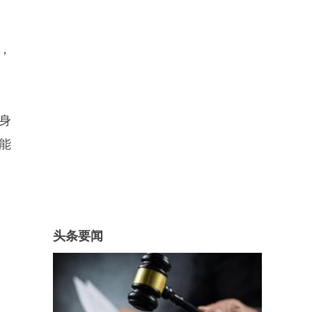
，
身
能
头条要闻