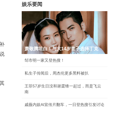
娱乐要闻
补
萧敬腾坦白！与大14岁妻子选择丁克
说
邹市明一家又登热搜！
私生子传闻后，周杰伦更多黑料被扒
其
王菲57岁生日没和谢霆锋一起过，而是飞云
南
戚薇内娱AI宣传片翻车，一日登热搜引发讨论