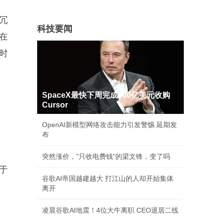
冗
科技要闻
在
时
SpaceX最快下周完成600亿美元收购
Cursor
OpenAI新模型网络攻击能力引发警惕 延期发
布
突然涨价，"只收电费钱"的梁文锋，变了吗
于
谷歌AI帝国越建越大 打江山的人却开始集体
离开
凌晨谷歌AI地震！4位大牛离职 CEO退居二线