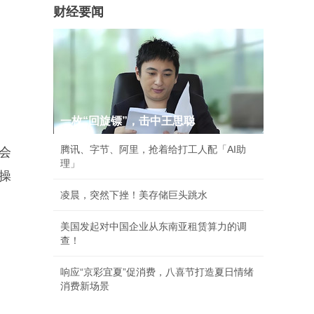
财经要闻
一枚“回旋镖”，击中王思聪
腾讯、字节、阿里，抢着给打工人配「AI助
会
理」
操
凌晨，突然下挫！美存储巨头跳水
美国发起对中国企业从东南亚租赁算力的调
查！
响应“京彩宜夏”促消费，八喜节打造夏日情绪
消费新场景