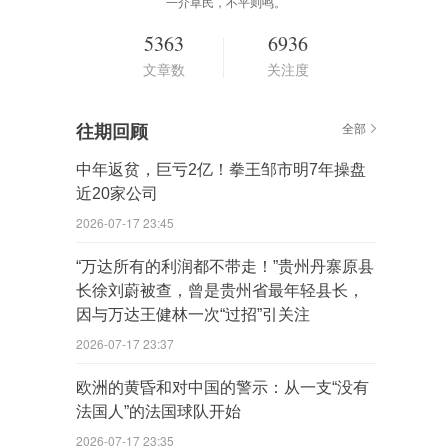
一介草民，不平则鸣。
5363
6936
文章数
关注度
往期回顾
全部
中年返贫，巨亏2亿！拳王邹市明7年操盘
近20家公司
2026-07-17 23:45
“万达所有的利润都不带走！”贵州丹寨原县
长徐刘蔚被查，曾是贵州省最年轻县长，
因与万达王健林一次“过招”引关注
2026-07-17 23:37
欧洲的黄昏和对中国的警示：从一支“没有
法国人”的法国球队开始
2026-07-17 23:35