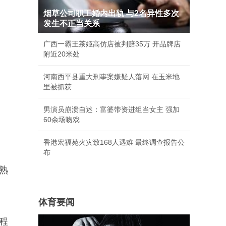
烟草公司职工婚内出轨 与2名异性多次
发生不正当关系
广西一霸王茶姬高仿店被判赔35万 开品牌店
附近20米处
河南西平县重大刑事案嫌疑人落网 在玉米地
里被抓获
男演员崩溃自述：富婆带资进组当女主 强加
60余场吻戏
香港宏福苑火灾致168人遇难 最终调查报告公
布
熟
体育要闻
程