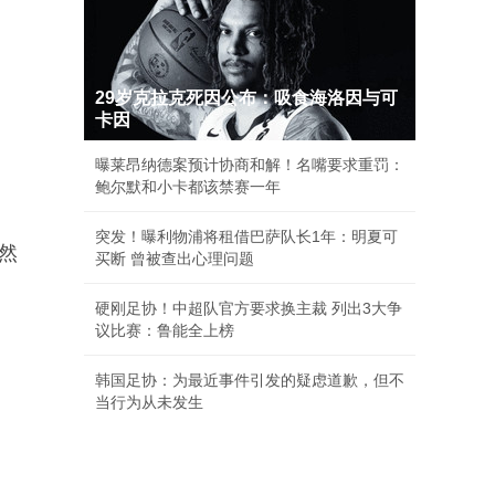
29岁克拉克死因公布：吸食海洛因与可
卡因
曝莱昂纳德案预计协商和解！名嘴要求重罚：
鲍尔默和小卡都该禁赛一年
突发！曝利物浦将租借巴萨队长1年：明夏可
然
买断 曾被查出心理问题
硬刚足协！中超队官方要求换主裁 列出3大争
议比赛：鲁能全上榜
韩国足协：为最近事件引发的疑虑道歉，但不
当行为从未发生