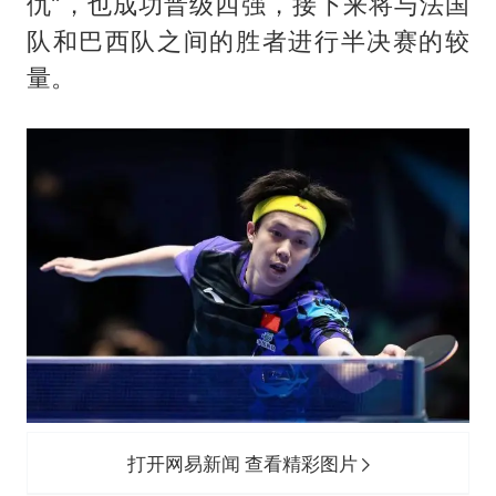
浙江台州《告全体市民书》
仇”，也成功晋级四强，接下来将与法国
队和巴西队之间的胜者进行半决赛的较
香港宏福苑火灾或由烟头引起
量。
黄金创今年来最大单周涨幅
郑丽文：台湾从来没有“独立”过
网传《披荆斩棘2026》名单
人民的健康、体质、幸福一脉相承
打开网易新闻 查看精彩图片