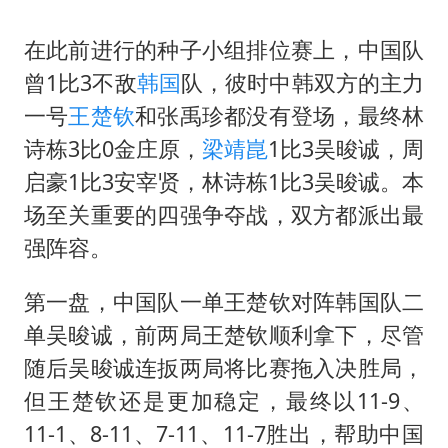
在此前进行的种子小组排位赛上，中国队
曾1比3不敌
韩国
队，彼时中韩双方的主力
一号
王楚钦
和张禹珍都没有登场，最终林
诗栋3比0金庄原，
梁靖崑
1比3吴晙诚，周
启豪1比3安宰贤，林诗栋1比3吴晙诚。本
场至关重要的四强争夺战，双方都派出最
强阵容。
第一盘，中国队一单王楚钦对阵韩国队二
单吴晙诚，前两局王楚钦顺利拿下，尽管
随后吴晙诚连扳两局将比赛拖入决胜局，
但王楚钦还是更加稳定，最终以11-9、
11-1、8-11、7-11、11-7胜出，帮助中国