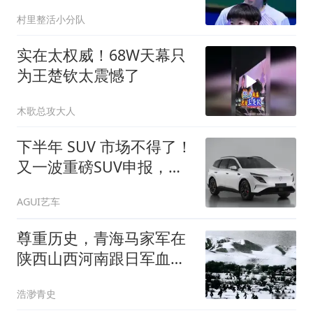
钦都跨出了这步
村里整活小分队
实在太权威！68W天幕只
为王楚钦太震憾了
木歌总攻大人
下半年 SUV 市场不得了！
又一波重磅SUV申报，哪
些车值得期待？
AGUI艺车
尊重历史，青海马家军在
陕西山西河南跟日军血战
八年，是真的吗？
浩渺青史