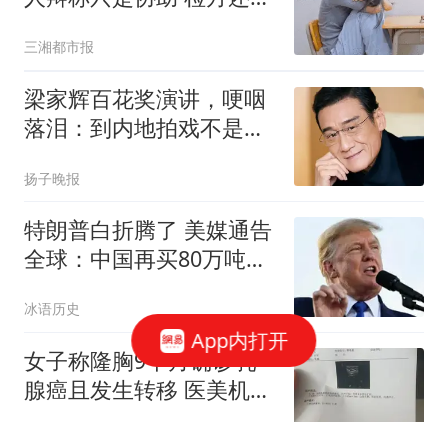
真相
三湘都市报
梁家辉百花奖演讲，哽咽
落泪：到内地拍戏不是北
上，是回归
扬子晚报
特朗普白折腾了 美媒通告
全球：中国再买80万吨大
豆
冰语历史
App内打开
女子称隆胸9个月确诊乳
腺癌且发生转移 医美机构
回应
鲁中晨报