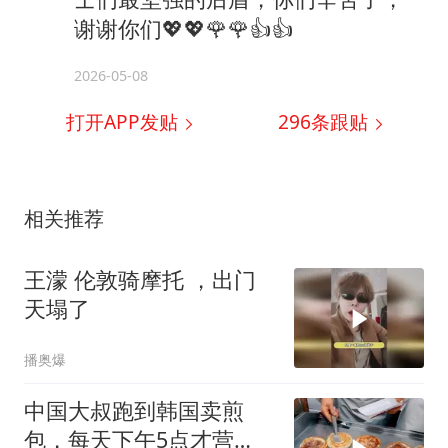
谢谢你们💖💖🌹🌹👍👍
2026-05-08
打开APP发贴
296
条跟贴
相关推荐
王濛 伦敦骑摩托 ，出门
天塌了
播奥爆
中国大叔跑到韩国卖煎
包，每天下午5点才营