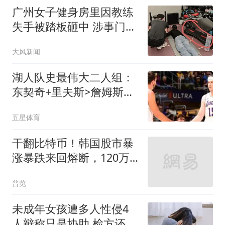
广州女子健身房里因教练
失手被踏板砸中 涉事门店
回应
大风新闻
湖人队史最伟大二人组：
东契奇+里夫斯>詹姆斯
+戴维斯？
五星体育
干翻比特币！韩国股市暴
涨暴跌来回熔断，120万
散户被反复绞杀！
普览
未成年女孩遭多人性侵4
人辩称只是协助 检方还原