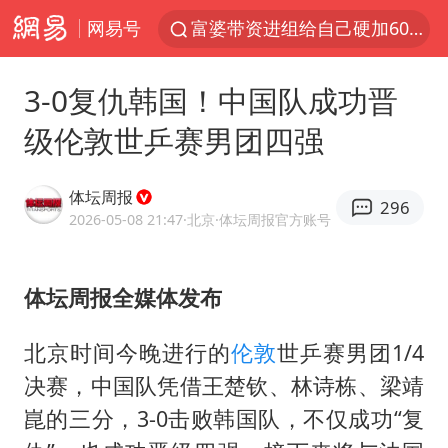
网易号
富婆带资进组给自己硬加60多场吻戏
酒店回应车内过夜被收150元
3-0复仇韩国！中国队成功晋
名创优品一次性内裤 颜面尽失
级伦敦世乒赛男团四强
“六爷”挂一颗出场
金饰克价一夜涨回1300元
体坛周报
296
白海豚将正面袭击贯穿浙江
2026-05-08 21:47
·北京
·体坛周报官方账号
视频丨中国东方电气集团原党组副书记、董事宋致远被查
体坛周报全媒体发布
梁家辉：到内地拍戏不是北上是回归
牛津大学一纸声明甩不了锅
北京时间今晚进行的
伦敦
世乒赛男团1/4
女主硬加吻戏短剧已下架
决赛，中国队凭借
王楚钦
、林诗栋、梁靖
包文婧：二胎很难一碗水端平
崑的三分，3-0击败韩国队，不仅成功“复