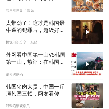
业，直言月赚5万很满足
彗星看世界
1跟贴
太带劲了！这才是韩国最
牛逼的犯罪片，超级好
看，人不能太贪！
悦悦知识分享
3跟贴
外网看中国第一山VS韩国
第一山，热评：在韩国土
堆也算山？
强哥说数码
韩国猪肉太贵，中国一斤
顶韩国三顿，网友看傻
通勤崩溃观察员