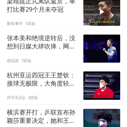
梁靖崑正式离队返京，单
打比赛29个月未夺冠
聚焦事件
1跟贴
张本美和绝境逆转后，没
想到日媒大肆吹捧，网
友：大话别说太早
观锐器
7跟贴
杭州亚运四冠王王楚钦：
接球无极限，大角度轻松
破！
四号花店p
3跟贴
横滨赛开打，乒联宣布孙
颖莎重要决定，她和王楚