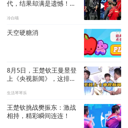
代，结果却满是遗憾！，
有的累了，有的走了
冷白喵
天空硬糖消
8月5日，王楚钦王曼昱登
上《央视新闻》，这排面
拉满了！
生活琴琴乐
王楚钦挑战樊振东：激战
相持，精彩瞬间连连！