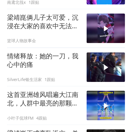
南鸢北筏x
1跟贴
梁靖崑俩儿子太可爱，沉
浸在大家的喜欢中无法自
拔
篮球人物故事会
情绪释放：她的一刀，我
心中的痛
SilverLife银生活家
1跟贴
这首亚洲雄风唱遍大江南
北，人群中最亮的那颗星
是王楚钦！
小叶子侃球FM
4跟贴