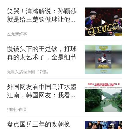
笑哭！湾湾解说：孙颖莎
就是给王楚钦做球让他帅
的，雨果没办法诶
左允新鲜事
慢镜头下的王楚钦，打球
真的太艺术了，全是细节
无厘头搞怪乐园
1跟贴
外国网友看中国乌江水墨
江南，韩国网友：我看见
了中国落后的一面
狗剩小白菜
盘点国乒三年的改朝换