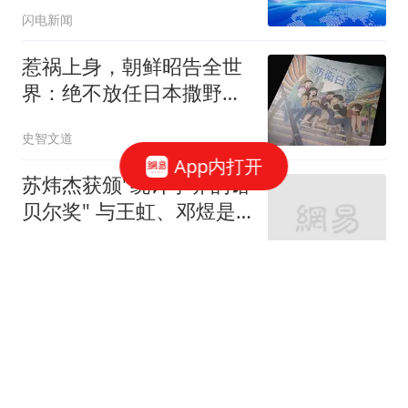
闪电新闻
惹祸上身，朝鲜昭告全世
界：绝不放任日本撒野！
高市还能硬撑多久
史智文道
App内打开
苏炜杰获颁"统计学界的诺
贝尔奖" 与王虹、邓煜是
校友
极目新闻
牛弹琴："向特朗普同志致
敬" 美国超级抹红大赛开
始了
现代快报