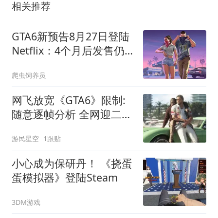
相关推荐
GTA6新预告8月27日登陆
Netflix：4个月后发售仍
无实机演示
爬虫饲养员
网飞放宽《GTA6》限制:
随意逐帧分析 全网迎二创
狂潮
游民星空
1跟贴
小心成为保研丹！ 《挠蛋
蛋模拟器》登陆Steam
3DM游戏