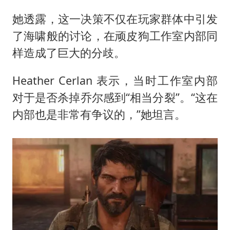
“不建议大家买深色蛋糕”
她透露，这一决策不仅在玩家群体中引发
男子结婚8年3个女儿均非亲生
了海啸般的讨论，在顽皮狗工作室内部同
男子杀人后逃进深山21年活得像野人
样造成了巨大的分歧。
985博士后被曝在妻子孕期出轨后续
公司“上四休三”但要降薪1000元
Heather Cerlan 表示，当时工作室内部
对于是否杀掉乔尔感到“相当分裂”。“这在
47岁妈妈突然产女 26岁女儿：很震惊
内部也是非常有争议的，”她坦言。
如何把百年大党建设得更加坚强有力？