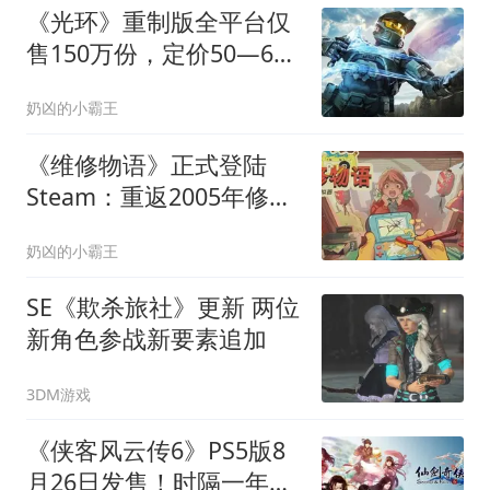
《光环》重制版全平台仅
售150万份，定价50—60
美元被指核心败因
奶凶的小霸王
《维修物语》正式登陆
Steam：重返2005年修复
怀旧设备，愿望单超70万
奶凶的小霸王
份
SE《欺杀旅社》更新 两位
新角色参战新要素追加
3DM游戏
《侠客风云传6》PS5版8
月26日发售！时隔一年，