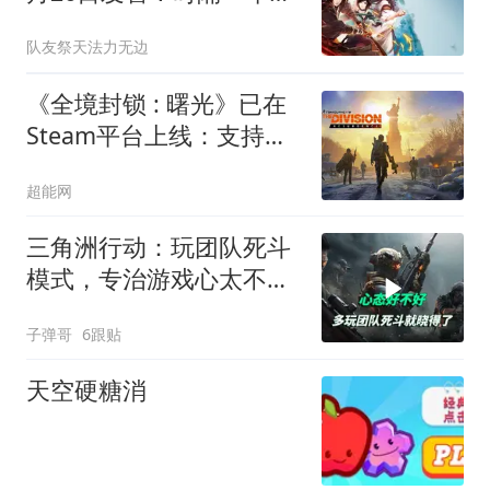
经典武侠能否再创巅峰？
队友祭天法力无边
《全境封锁 : 曙光》已在
Steam平台上线：支持跨
端游玩及跨平台进度保存
超能网
三角洲行动：玩团队死斗
模式，专治游戏心太不好
的玩家
子弹哥
6跟贴
天空硬糖消