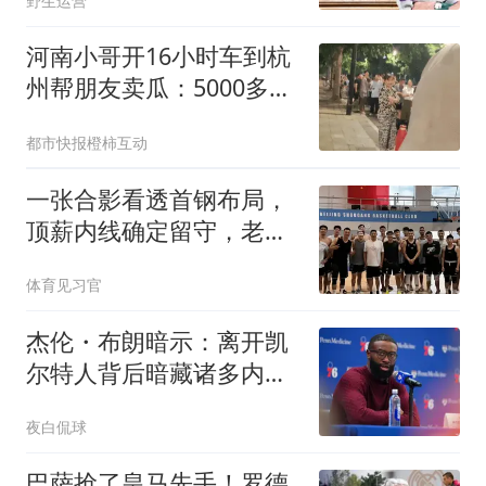
野生运营
河南小哥开16小时车到杭
州帮朋友卖瓜：5000多斤
卖光
都市快报橙柿互动
一张合影看透首钢布局，
顶薪内线确定留守，老将
续约悬而未决！
体育见习官
杰伦・布朗暗示：离开凯
尔特人背后暗藏诸多内
情，未来或将曝光！
夜白侃球
巴萨抢了皇马先手！罗德