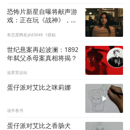
恐怖片新星自曝将献声游
戏：正在玩《战神》，梦
想是《生化危机》
有态度网友ytd3049
1跟贴
世纪悬案再起波澜：1892
年弑父杀母案真相将揭？
追星雷达站
蛋仔派对艾比之咪莉娜
读半卷书
蛋仔派对艾比之香肠犬