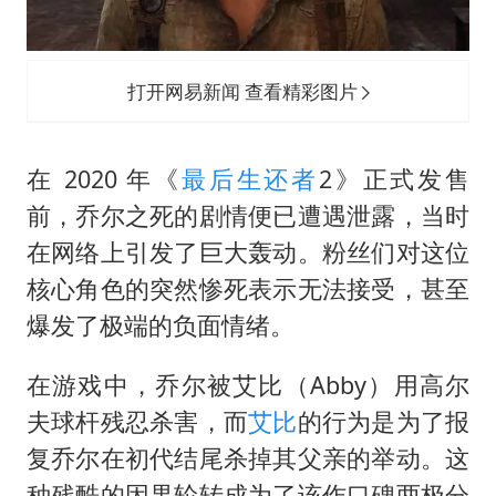
打开网易新闻 查看精彩图片
在 2020 年《
最后生还者
2》正式发售
前，乔尔之死的剧情便已遭遇泄露，当时
在网络上引发了巨大轰动。粉丝们对这位
核心角色的突然惨死表示无法接受，甚至
爆发了极端的负面情绪。
在游戏中，乔尔被艾比（Abby）用高尔
夫球杆残忍杀害，而
艾比
的行为是为了报
复乔尔在初代结尾杀掉其父亲的举动。这
种残酷的因果轮转成为了该作口碑两极分