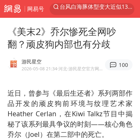
网易号
夜幕落下 运动上场
美国将对多晶硅衍生品加征15%关税
《美末2》乔尔惨死全网吵
泰交通部副部长回应中国人遭歧视手势
翻？顽皮狗内部也有分歧
改名后的“青海拉面”店
勒沃库森U17主帅盛赞赵松源
游民星空
100
台军“汉光秀”开场闹剧多
2026-05-08 21:34
·河北
·游民星空官方网易号
段绚竞因公牺牲 年仅44岁
近日，曾参与《
最后生还者
》系列两部作
1岁宝宝碰坏纸巾盒 宝妈被索赔924元
品开发的顽皮狗前环境与纹理艺术家
女子开一天一夜空调后二氧化碳中毒
Heather Cerlan，在Kiwi Talkz节目中揭
97岁英国奶奶飞上天再破吉尼斯纪录
秘了该系列最具争议的时刻——核心角色
“空调24小时开着更省电”不实
乔尔（Joel）在第二部中的死亡。