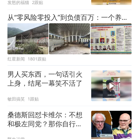
发怒的福猫
2跟贴
从“零风险零投入”到负债百万：一个养牛项目崩盘后，谁该为农户的贷款买单丨红星调查
红星新闻
1801跟贴
男人买东西，一句话引火
上身，结尾一幕笑不活了
敏田搞笑
1跟贴
桑德斯回怼卡维尔：不想
和极左同党？那你自行建
党