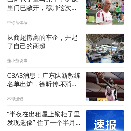
里门已敞开，穆帅这次要
凉？这个周四的伯纳乌，
带你逛体坛
皇马球迷的心情大概只能
用五味杂陈来形容
从商超撤离的车企，开起
了自己的商超
茄小茄说事
CBA3消息：广东队新教练
名单出炉，徐昕传坏消
息，山东签约亏大了
不球遗憾
“半夜在出租屋上锁柜子里
发现遗像” 住了一个半月
的租客被吓哭 连夜搬离