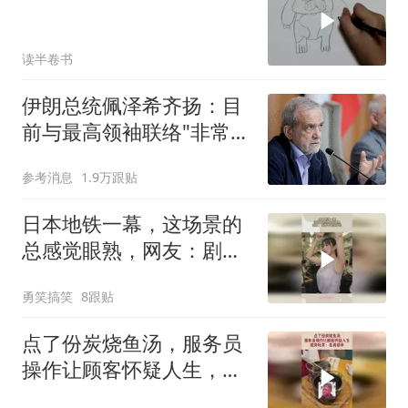
读半卷书
伊朗总统佩泽希齐扬：目
前与最高领袖联络"非常困
难"
参考消息
1.9万跟贴
日本地铁一幕，这场景的
总感觉眼熟，网友：剧情
不是这样的
勇笑搞笑
8跟贴
点了份炭烧鱼汤，服务员
操作让顾客怀疑人生，健
身玩家：是真碳水